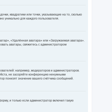
очки, квадратики или точки, указывающие на то, сколько
чно уникально для каждого пользователя.
ватар», «Удалённая аватара» или «Загружаемая аватара».
ьзовать аватары, свяжитесь с администратором
ователей: например, модераторов и администраторов.
уйста, не засоряйте конференцию ненужными
тор понизят значение вашего счётчика сообщений.
орму, и только если администратор включил такую