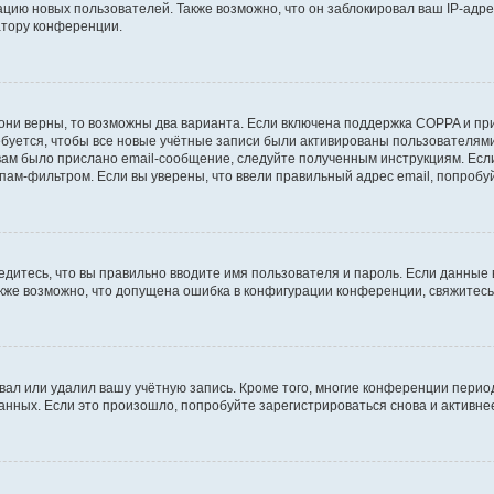
ию новых пользователей. Также возможно, что он заблокировал ваш IP-адре
атору конференции.
они верны, то возможны два варианта. Если включена поддержка COPPA и при 
уется, чтобы все новые учётные записи были активированы пользователями
ам было прислано email-сообщение, следуйте полученным инструкциям. Если
пам-фильтром. Если вы уверены, что ввели правильный адрес email, попробу
едитесь, что вы правильно вводите имя пользователя и пароль. Если данные
Также возможно, что допущена ошибка в конфигурации конференции, свяжитес
вал или удалил вашу учётную запись. Кроме того, многие конференции перио
ных. Если это произошло, попробуйте зарегистрироваться снова и активнее 