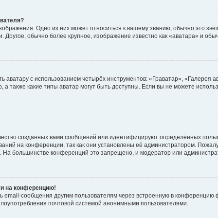
ователя?
зображения. Одно из них может относиться к вашему званию, обычно это звёзд
. Другое, обычно более крупное, изображение известно как «аватара» и обы
ь аватару с использованием четырёх инструментов: «Граватар», «Галерея а
, а также какие типы аватар могут быть доступны. Если вы не можете испол
чество созданных вами сообщений или идентифицируют определённых польз
аний на конференции, так как они установлены её администратором. Пожал
е. На большинстве конференций это запрещено, и модератор или администра
ти на конференцию!
ь email-сообщения другим пользователям через встроенную в конференцию ф
ь злоупотребления почтовой системой анонимными пользователями.