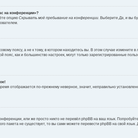
час на конференции»?
дёте опцию
Скрывать моё пребывание на конференции
. Выберите
Да
, и вы 
зователем.
вому поясу, а не к тому, в котором находитесь вы. В этом случае измените в 
овой пояс, как и большинство настроек, могут только зарегистрированные пол
ое!
о время отображается по-прежнему неверное, значит, неправильно установле
онференции, или же просто никто не перевёл phpBB на ваш язык. Попробуйт
вого пакета не существует, то вы сами можете перевести phpBB на свой язы