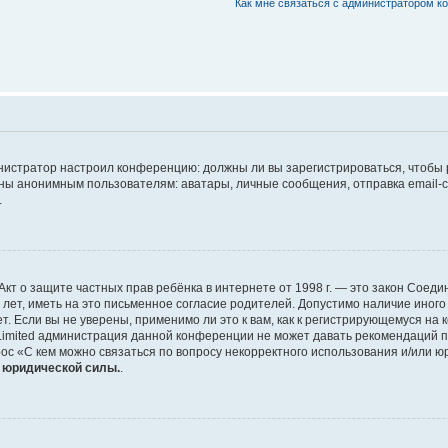
Как мне связаться с администратором 
дминистратор настроил конференцию: должны ли вы зарегистрироваться, чтобы
 анонимным пользователям: аватары, личные сообщения, отправка email-сооб
.
 или Акт о защите частных прав ребёнка в интернете от 1998 г. — это закон Со
т, иметь на это письменное согласие родителей. Допустимо наличие иного
 Если вы не уверены, применимо ли это к вам, как к регистрирующемуся на 
Limited администрация данной конференции не может давать рекомендаций 
ос «С кем можно связаться по вопросу некорректного использования и/или ю
т юридической силы.
.