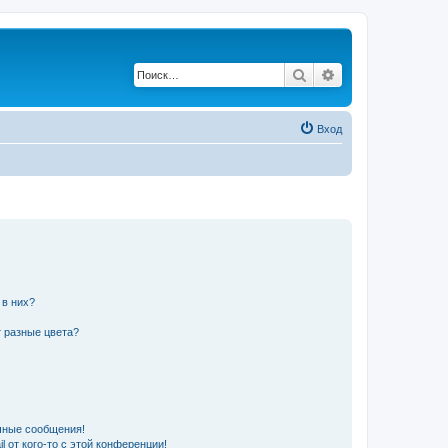
Поиск
Расширенный по
Вход
 в них?
 разные цвета?
чные сообщения!
 от кого-то с этой конференции!