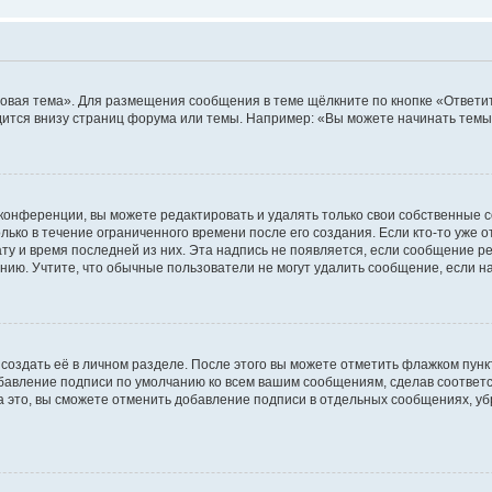
овая тема». Для размещения сообщения в теме щёлкните по кнопке «Ответит
ится внизу страниц форума или темы. Например: «Вы можете начинать темы»
конференции, вы можете редактировать и удалять только свои собственные 
ько в течение ограниченного времени после его создания. Если кто-то уже 
дату и время последней из них. Эта надпись не появляется, если сообщение 
ию. Учтите, что обычные пользователи не могут удалить сообщение, если на 
создать её в личном разделе. После этого вы можете отметить флажком пун
обавление подписи по умолчанию ко всем вашим сообщениям, сделав соотве
а это, вы сможете отменить добавление подписи в отдельных сообщениях, у