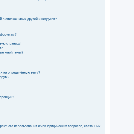
й в списках моих друзей и недругов?
и форумам?
стую страницу!
и?
ные мной темы?
ься на определённую тему?
форум?
ференции?
рректного использования и/или юридических вопросов, связанных