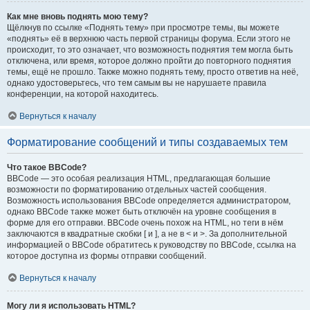
Как мне вновь поднять мою тему?
Щёлкнув по ссылке «Поднять тему» при просмотре темы, вы можете
«поднять» её в верхнюю часть первой страницы форума. Если этого не
происходит, то это означает, что возможность поднятия тем могла быть
отключена, или время, которое должно пройти до повторного поднятия
темы, ещё не прошло. Также можно поднять тему, просто ответив на неё,
однако удостоверьтесь, что тем самым вы не нарушаете правила
конференции, на которой находитесь.
Вернуться к началу
Форматирование сообщений и типы создаваемых тем
Что такое BBCode?
BBCode — это особая реализация HTML, предлагающая большие
возможности по форматированию отдельных частей сообщения.
Возможность использования BBCode определяется администратором,
однако BBCode также может быть отключён на уровне сообщения в
форме для его отправки. BBCode очень похож на HTML, но теги в нём
заключаются в квадратные скобки [ и ], а не в < и >. За дополнительной
информацией о BBCode обратитесь к руководству по BBCode, ссылка на
которое доступна из формы отправки сообщений.
Вернуться к началу
Могу ли я использовать HTML?