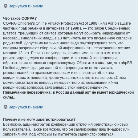
Вернуться к началу
Что такое COPPA?
COPPA (Children’s Online Privacy Protection Act of 1998), или Акт о защите
частных прав ребёнка в интернете от 1998 г. — это закон Соединённых
Штатов, требующий от сайтов, которые могут собирать информацию от
несовершеннолетних младше 13 лет, иметь на это письменное согласие
родителей. Допустимо наличие иного вида подтверждения того, что
опекуны разрешают сбор личной информации от несовершеннолетних
младше 13 лет. Если вы не уверены, применимо ли это к вам, как к
регистрирующемуся на конференции, или к самой конференции,
обратитесь за помощью к юрисконсульту. Обратите внимание, что phpBB
Limited администрация данной конференции не может давать
рекомендаций по правовым вопросам и не является объектом
юридических отношений, кроме указанных в ответе на вопрос «С кем
можно связаться по вопросу некорректного использования и/или
юридических вопросов, связанных с этой конференцией?».
Примечание переводчика: в России данный акт не имеет юридической
силы.
.
Вернуться к началу
Почему я не могу зарегистрироваться?
Возможно, администратор конференции отключил регистрацию новых
пользователей. Также возможно, что он заблокировал ваш IP-адрес или
запретил имя, под которым вы пытаетесь зарегистрироваться.