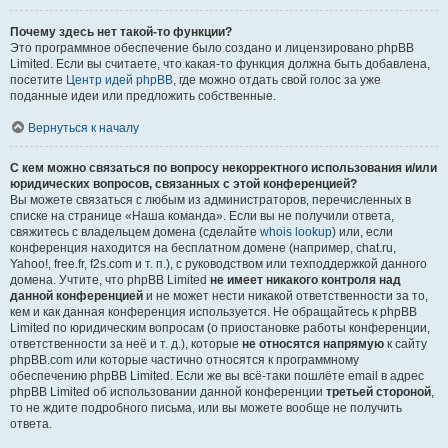
Почему здесь нет такой-то функции?
Это программное обеспечение было создано и лицензировано phpBB
Limited. Если вы считаете, что какая-то функция должна быть добавлена,
посетите
Центр идей phpBB
, где можно отдать свой голос за уже
поданные идеи или предложить собственные.
Вернуться к началу
С кем можно связаться по вопросу некорректного использования и/или
юридических вопросов, связанных с этой конференцией?
Вы можете связаться с любым из администраторов, перечисленных в
списке на странице «Наша команда». Если вы не получили ответа,
свяжитесь с владельцем домена (сделайте
whois lookup
) или, если
конференция находится на бесплатном домене (например, chat.ru,
Yahoo!, free.fr, f2s.com и т. п.), с руководством или техподдержкой данного
домена. Учтите, что phpBB Limited
не имеет никакого контроля над
данной конференцией
и не может нести никакой ответственности за то,
кем и как данная конференция используется. Не обращайтесь к phpBB
Limited по юридическим вопросам (о приостановке работы конференции,
ответственности за неё и т. д.), которые
не относятся напрямую
к сайту
phpBB.com или которые частично относятся к программному
обеспечению phpBB Limited. Если же вы всё-таки пошлёте email в адрес
phpBB Limited об использовании данной конференции
третьей стороной
,
то не ждите подробного письма, или вы можете вообще не получить
ответа.