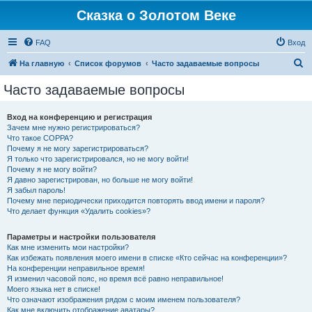
Сказка о Золотом Веке
FAQ
Вход
П
На главную
Список форумов
Часто задаваемые вопросы
о
Часто задаваемые вопросы
и
с
Вход на конференцию и регистрация
Зачем мне нужно регистрироваться?
к
Что такое COPPA?
Почему я не могу зарегистрироваться?
Я только что зарегистрировался, но не могу войти!
Почему я не могу войти?
Я давно зарегистрирован, но больше не могу войти!
Я забыл пароль!
Почему мне периодически приходится повторять ввод имени и пароля?
Что делает функция «Удалить cookies»?
Параметры и настройки пользователя
Как мне изменить мои настройки?
Как избежать появления моего имени в списке «Кто сейчас на конференции»?
На конференции неправильное время!
Я изменил часовой пояс, но время всё равно неправильное!
Моего языка нет в списке!
Что означают изображения рядом с моим именем пользователя?
Как мне включить отображение аватары?