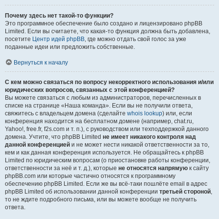
Почему здесь нет такой-то функции?
Это программное обеспечение было создано и лицензировано phpBB
Limited. Если вы считаете, что какая-то функция должна быть добавлена,
посетите
Центр идей phpBB
, где можно отдать свой голос за уже
поданные идеи или предложить собственные.
Вернуться к началу
С кем можно связаться по вопросу некорректного использования и/или
юридических вопросов, связанных с этой конференцией?
Вы можете связаться с любым из администраторов, перечисленных в
списке на странице «Наша команда». Если вы не получили ответа,
свяжитесь с владельцем домена (сделайте
whois lookup
) или, если
конференция находится на бесплатном домене (например, chat.ru,
Yahoo!, free.fr, f2s.com и т. п.), с руководством или техподдержкой данного
домена. Учтите, что phpBB Limited
не имеет никакого контроля над
данной конференцией
и не может нести никакой ответственности за то,
кем и как данная конференция используется. Не обращайтесь к phpBB
Limited по юридическим вопросам (о приостановке работы конференции,
ответственности за неё и т. д.), которые
не относятся напрямую
к сайту
phpBB.com или которые частично относятся к программному
обеспечению phpBB Limited. Если же вы всё-таки пошлёте email в адрес
phpBB Limited об использовании данной конференции
третьей стороной
,
то не ждите подробного письма, или вы можете вообще не получить
ответа.