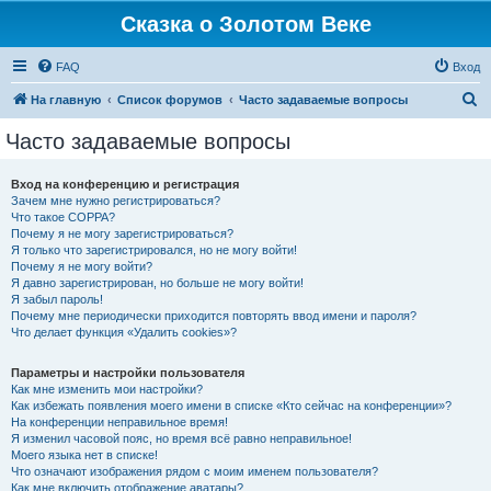
Сказка о Золотом Веке
FAQ
Вход
П
На главную
Список форумов
Часто задаваемые вопросы
о
Часто задаваемые вопросы
и
с
Вход на конференцию и регистрация
Зачем мне нужно регистрироваться?
к
Что такое COPPA?
Почему я не могу зарегистрироваться?
Я только что зарегистрировался, но не могу войти!
Почему я не могу войти?
Я давно зарегистрирован, но больше не могу войти!
Я забыл пароль!
Почему мне периодически приходится повторять ввод имени и пароля?
Что делает функция «Удалить cookies»?
Параметры и настройки пользователя
Как мне изменить мои настройки?
Как избежать появления моего имени в списке «Кто сейчас на конференции»?
На конференции неправильное время!
Я изменил часовой пояс, но время всё равно неправильное!
Моего языка нет в списке!
Что означают изображения рядом с моим именем пользователя?
Как мне включить отображение аватары?