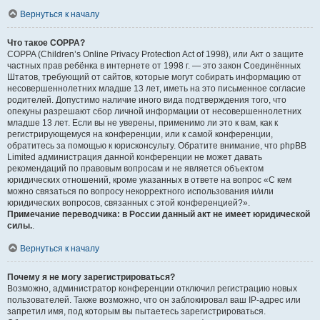
Вернуться к началу
Что такое COPPA?
COPPA (Children’s Online Privacy Protection Act of 1998), или Акт о защите
частных прав ребёнка в интернете от 1998 г. — это закон Соединённых
Штатов, требующий от сайтов, которые могут собирать информацию от
несовершеннолетних младше 13 лет, иметь на это письменное согласие
родителей. Допустимо наличие иного вида подтверждения того, что
опекуны разрешают сбор личной информации от несовершеннолетних
младше 13 лет. Если вы не уверены, применимо ли это к вам, как к
регистрирующемуся на конференции, или к самой конференции,
обратитесь за помощью к юрисконсульту. Обратите внимание, что phpBB
Limited администрация данной конференции не может давать
рекомендаций по правовым вопросам и не является объектом
юридических отношений, кроме указанных в ответе на вопрос «С кем
можно связаться по вопросу некорректного использования и/или
юридических вопросов, связанных с этой конференцией?».
Примечание переводчика: в России данный акт не имеет юридической
силы.
.
Вернуться к началу
Почему я не могу зарегистрироваться?
Возможно, администратор конференции отключил регистрацию новых
пользователей. Также возможно, что он заблокировал ваш IP-адрес или
запретил имя, под которым вы пытаетесь зарегистрироваться.