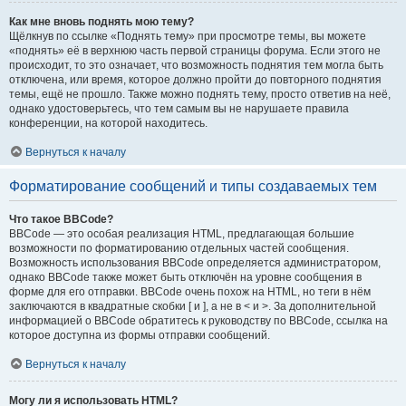
Как мне вновь поднять мою тему?
Щёлкнув по ссылке «Поднять тему» при просмотре темы, вы можете
«поднять» её в верхнюю часть первой страницы форума. Если этого не
происходит, то это означает, что возможность поднятия тем могла быть
отключена, или время, которое должно пройти до повторного поднятия
темы, ещё не прошло. Также можно поднять тему, просто ответив на неё,
однако удостоверьтесь, что тем самым вы не нарушаете правила
конференции, на которой находитесь.
Вернуться к началу
Форматирование сообщений и типы создаваемых тем
Что такое BBCode?
BBCode — это особая реализация HTML, предлагающая большие
возможности по форматированию отдельных частей сообщения.
Возможность использования BBCode определяется администратором,
однако BBCode также может быть отключён на уровне сообщения в
форме для его отправки. BBCode очень похож на HTML, но теги в нём
заключаются в квадратные скобки [ и ], а не в < и >. За дополнительной
информацией о BBCode обратитесь к руководству по BBCode, ссылка на
которое доступна из формы отправки сообщений.
Вернуться к началу
Могу ли я использовать HTML?