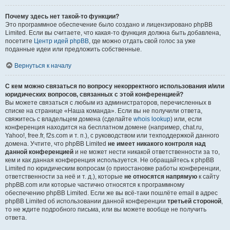
Почему здесь нет такой-то функции?
Это программное обеспечение было создано и лицензировано phpBB
Limited. Если вы считаете, что какая-то функция должна быть добавлена,
посетите
Центр идей phpBB
, где можно отдать свой голос за уже
поданные идеи или предложить собственные.
Вернуться к началу
С кем можно связаться по вопросу некорректного использования и/или
юридических вопросов, связанных с этой конференцией?
Вы можете связаться с любым из администраторов, перечисленных в
списке на странице «Наша команда». Если вы не получили ответа,
свяжитесь с владельцем домена (сделайте
whois lookup
) или, если
конференция находится на бесплатном домене (например, chat.ru,
Yahoo!, free.fr, f2s.com и т. п.), с руководством или техподдержкой данного
домена. Учтите, что phpBB Limited
не имеет никакого контроля над
данной конференцией
и не может нести никакой ответственности за то,
кем и как данная конференция используется. Не обращайтесь к phpBB
Limited по юридическим вопросам (о приостановке работы конференции,
ответственности за неё и т. д.), которые
не относятся напрямую
к сайту
phpBB.com или которые частично относятся к программному
обеспечению phpBB Limited. Если же вы всё-таки пошлёте email в адрес
phpBB Limited об использовании данной конференции
третьей стороной
,
то не ждите подробного письма, или вы можете вообще не получить
ответа.