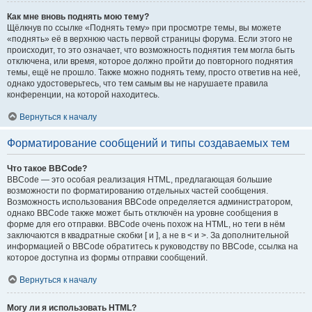
Как мне вновь поднять мою тему?
Щёлкнув по ссылке «Поднять тему» при просмотре темы, вы можете
«поднять» её в верхнюю часть первой страницы форума. Если этого не
происходит, то это означает, что возможность поднятия тем могла быть
отключена, или время, которое должно пройти до повторного поднятия
темы, ещё не прошло. Также можно поднять тему, просто ответив на неё,
однако удостоверьтесь, что тем самым вы не нарушаете правила
конференции, на которой находитесь.
Вернуться к началу
Форматирование сообщений и типы создаваемых тем
Что такое BBCode?
BBCode — это особая реализация HTML, предлагающая большие
возможности по форматированию отдельных частей сообщения.
Возможность использования BBCode определяется администратором,
однако BBCode также может быть отключён на уровне сообщения в
форме для его отправки. BBCode очень похож на HTML, но теги в нём
заключаются в квадратные скобки [ и ], а не в < и >. За дополнительной
информацией о BBCode обратитесь к руководству по BBCode, ссылка на
которое доступна из формы отправки сообщений.
Вернуться к началу
Могу ли я использовать HTML?