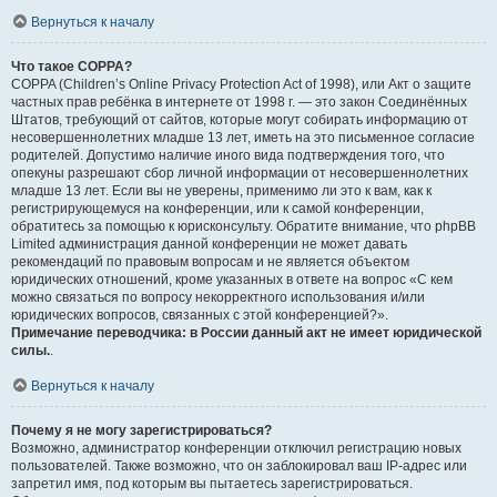
Вернуться к началу
Что такое COPPA?
COPPA (Children’s Online Privacy Protection Act of 1998), или Акт о защите
частных прав ребёнка в интернете от 1998 г. — это закон Соединённых
Штатов, требующий от сайтов, которые могут собирать информацию от
несовершеннолетних младше 13 лет, иметь на это письменное согласие
родителей. Допустимо наличие иного вида подтверждения того, что
опекуны разрешают сбор личной информации от несовершеннолетних
младше 13 лет. Если вы не уверены, применимо ли это к вам, как к
регистрирующемуся на конференции, или к самой конференции,
обратитесь за помощью к юрисконсульту. Обратите внимание, что phpBB
Limited администрация данной конференции не может давать
рекомендаций по правовым вопросам и не является объектом
юридических отношений, кроме указанных в ответе на вопрос «С кем
можно связаться по вопросу некорректного использования и/или
юридических вопросов, связанных с этой конференцией?».
Примечание переводчика: в России данный акт не имеет юридической
силы.
.
Вернуться к началу
Почему я не могу зарегистрироваться?
Возможно, администратор конференции отключил регистрацию новых
пользователей. Также возможно, что он заблокировал ваш IP-адрес или
запретил имя, под которым вы пытаетесь зарегистрироваться.