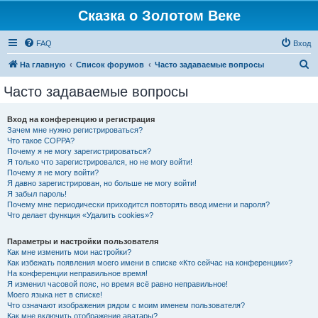
Сказка о Золотом Веке
FAQ
Вход
П
На главную
Список форумов
Часто задаваемые вопросы
о
Часто задаваемые вопросы
и
с
Вход на конференцию и регистрация
Зачем мне нужно регистрироваться?
к
Что такое COPPA?
Почему я не могу зарегистрироваться?
Я только что зарегистрировался, но не могу войти!
Почему я не могу войти?
Я давно зарегистрирован, но больше не могу войти!
Я забыл пароль!
Почему мне периодически приходится повторять ввод имени и пароля?
Что делает функция «Удалить cookies»?
Параметры и настройки пользователя
Как мне изменить мои настройки?
Как избежать появления моего имени в списке «Кто сейчас на конференции»?
На конференции неправильное время!
Я изменил часовой пояс, но время всё равно неправильное!
Моего языка нет в списке!
Что означают изображения рядом с моим именем пользователя?
Как мне включить отображение аватары?