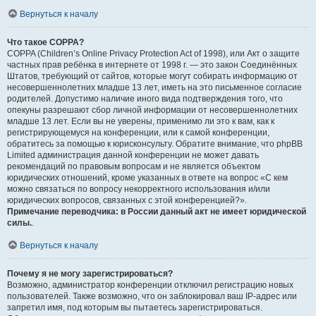
Вернуться к началу
Что такое COPPA?
COPPA (Children’s Online Privacy Protection Act of 1998), или Акт о защите
частных прав ребёнка в интернете от 1998 г. — это закон Соединённых
Штатов, требующий от сайтов, которые могут собирать информацию от
несовершеннолетних младше 13 лет, иметь на это письменное согласие
родителей. Допустимо наличие иного вида подтверждения того, что
опекуны разрешают сбор личной информации от несовершеннолетних
младше 13 лет. Если вы не уверены, применимо ли это к вам, как к
регистрирующемуся на конференции, или к самой конференции,
обратитесь за помощью к юрисконсульту. Обратите внимание, что phpBB
Limited администрация данной конференции не может давать
рекомендаций по правовым вопросам и не является объектом
юридических отношений, кроме указанных в ответе на вопрос «С кем
можно связаться по вопросу некорректного использования и/или
юридических вопросов, связанных с этой конференцией?».
Примечание переводчика: в России данный акт не имеет юридической
силы.
.
Вернуться к началу
Почему я не могу зарегистрироваться?
Возможно, администратор конференции отключил регистрацию новых
пользователей. Также возможно, что он заблокировал ваш IP-адрес или
запретил имя, под которым вы пытаетесь зарегистрироваться.