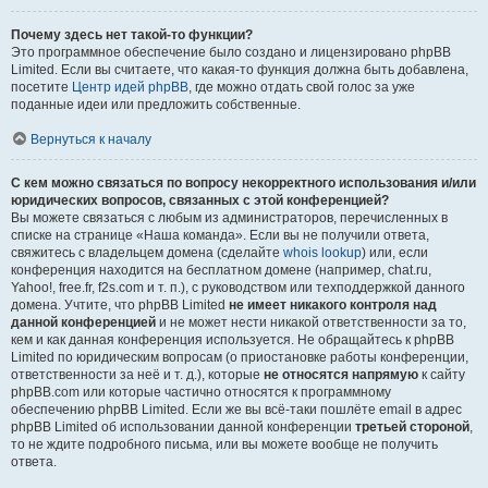
Почему здесь нет такой-то функции?
Это программное обеспечение было создано и лицензировано phpBB
Limited. Если вы считаете, что какая-то функция должна быть добавлена,
посетите
Центр идей phpBB
, где можно отдать свой голос за уже
поданные идеи или предложить собственные.
Вернуться к началу
С кем можно связаться по вопросу некорректного использования и/или
юридических вопросов, связанных с этой конференцией?
Вы можете связаться с любым из администраторов, перечисленных в
списке на странице «Наша команда». Если вы не получили ответа,
свяжитесь с владельцем домена (сделайте
whois lookup
) или, если
конференция находится на бесплатном домене (например, chat.ru,
Yahoo!, free.fr, f2s.com и т. п.), с руководством или техподдержкой данного
домена. Учтите, что phpBB Limited
не имеет никакого контроля над
данной конференцией
и не может нести никакой ответственности за то,
кем и как данная конференция используется. Не обращайтесь к phpBB
Limited по юридическим вопросам (о приостановке работы конференции,
ответственности за неё и т. д.), которые
не относятся напрямую
к сайту
phpBB.com или которые частично относятся к программному
обеспечению phpBB Limited. Если же вы всё-таки пошлёте email в адрес
phpBB Limited об использовании данной конференции
третьей стороной
,
то не ждите подробного письма, или вы можете вообще не получить
ответа.