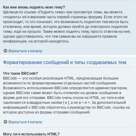
Как мне вновь поднять мою тему?
Щёлкнув по ссылке «Поднять тему» при просмотре темы, вы можете
«поднять» её в верхнюю часть первой страницы форума. Если этого не
происходит, то это означает, что возможность поднятия тем могла быть
отключена, или время, которое должно пройти до повторного поднятия
темы, ещё не прошло. Также можно поднять тему, просто ответив на неё,
однако удостоверьтесь, что тем самым вы не нарушаете правила
конференции, на которой находитесь.
Вернуться к началу
Форматирование сообщений и типы создаваемых тем
Что такое BBCode?
BBCode — это особая реализация HTML, предлагающая большие
возможности по форматированию отдельных частей сообщения.
Возможность использования BBCode определяется администратором,
однако BBCode также может быть отключён на уровне сообщения в
форме для его отправки. BBCode очень похож на HTML, но теги в нём
заключаются в квадратные скобки [ и ], а не в < и >. За дополнительной
информацией о BBCode обратитесь к руководству по BBCode, ссылка на
которое доступна из формы отправки сообщений.
Вернуться к началу
Могу ли я использовать HTML?