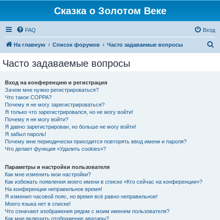
Сказка о Золотом Веке
FAQ
Вход
П
На главную
Список форумов
Часто задаваемые вопросы
о
Часто задаваемые вопросы
и
с
Вход на конференцию и регистрация
Зачем мне нужно регистрироваться?
к
Что такое COPPA?
Почему я не могу зарегистрироваться?
Я только что зарегистрировался, но не могу войти!
Почему я не могу войти?
Я давно зарегистрирован, но больше не могу войти!
Я забыл пароль!
Почему мне периодически приходится повторять ввод имени и пароля?
Что делает функция «Удалить cookies»?
Параметры и настройки пользователя
Как мне изменить мои настройки?
Как избежать появления моего имени в списке «Кто сейчас на конференции»?
На конференции неправильное время!
Я изменил часовой пояс, но время всё равно неправильное!
Моего языка нет в списке!
Что означают изображения рядом с моим именем пользователя?
Как мне включить отображение аватары?