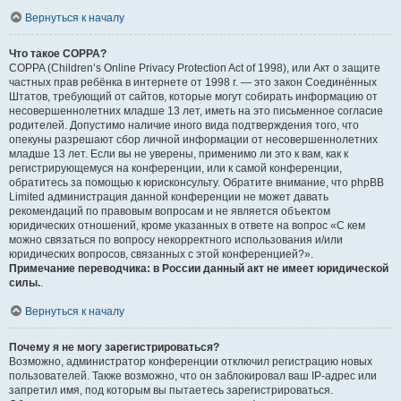
Вернуться к началу
Что такое COPPA?
COPPA (Children’s Online Privacy Protection Act of 1998), или Акт о защите
частных прав ребёнка в интернете от 1998 г. — это закон Соединённых
Штатов, требующий от сайтов, которые могут собирать информацию от
несовершеннолетних младше 13 лет, иметь на это письменное согласие
родителей. Допустимо наличие иного вида подтверждения того, что
опекуны разрешают сбор личной информации от несовершеннолетних
младше 13 лет. Если вы не уверены, применимо ли это к вам, как к
регистрирующемуся на конференции, или к самой конференции,
обратитесь за помощью к юрисконсульту. Обратите внимание, что phpBB
Limited администрация данной конференции не может давать
рекомендаций по правовым вопросам и не является объектом
юридических отношений, кроме указанных в ответе на вопрос «С кем
можно связаться по вопросу некорректного использования и/или
юридических вопросов, связанных с этой конференцией?».
Примечание переводчика: в России данный акт не имеет юридической
силы.
.
Вернуться к началу
Почему я не могу зарегистрироваться?
Возможно, администратор конференции отключил регистрацию новых
пользователей. Также возможно, что он заблокировал ваш IP-адрес или
запретил имя, под которым вы пытаетесь зарегистрироваться.