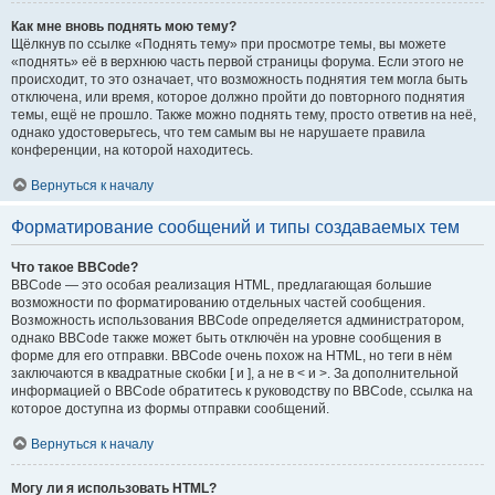
Как мне вновь поднять мою тему?
Щёлкнув по ссылке «Поднять тему» при просмотре темы, вы можете
«поднять» её в верхнюю часть первой страницы форума. Если этого не
происходит, то это означает, что возможность поднятия тем могла быть
отключена, или время, которое должно пройти до повторного поднятия
темы, ещё не прошло. Также можно поднять тему, просто ответив на неё,
однако удостоверьтесь, что тем самым вы не нарушаете правила
конференции, на которой находитесь.
Вернуться к началу
Форматирование сообщений и типы создаваемых тем
Что такое BBCode?
BBCode — это особая реализация HTML, предлагающая большие
возможности по форматированию отдельных частей сообщения.
Возможность использования BBCode определяется администратором,
однако BBCode также может быть отключён на уровне сообщения в
форме для его отправки. BBCode очень похож на HTML, но теги в нём
заключаются в квадратные скобки [ и ], а не в < и >. За дополнительной
информацией о BBCode обратитесь к руководству по BBCode, ссылка на
которое доступна из формы отправки сообщений.
Вернуться к началу
Могу ли я использовать HTML?