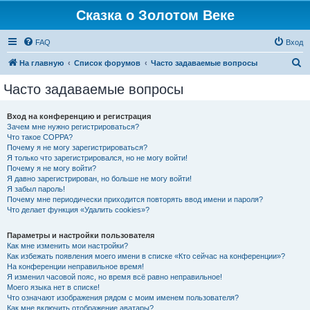
Сказка о Золотом Веке
FAQ
Вход
П
На главную
Список форумов
Часто задаваемые вопросы
о
Часто задаваемые вопросы
и
с
Вход на конференцию и регистрация
Зачем мне нужно регистрироваться?
к
Что такое COPPA?
Почему я не могу зарегистрироваться?
Я только что зарегистрировался, но не могу войти!
Почему я не могу войти?
Я давно зарегистрирован, но больше не могу войти!
Я забыл пароль!
Почему мне периодически приходится повторять ввод имени и пароля?
Что делает функция «Удалить cookies»?
Параметры и настройки пользователя
Как мне изменить мои настройки?
Как избежать появления моего имени в списке «Кто сейчас на конференции»?
На конференции неправильное время!
Я изменил часовой пояс, но время всё равно неправильное!
Моего языка нет в списке!
Что означают изображения рядом с моим именем пользователя?
Как мне включить отображение аватары?