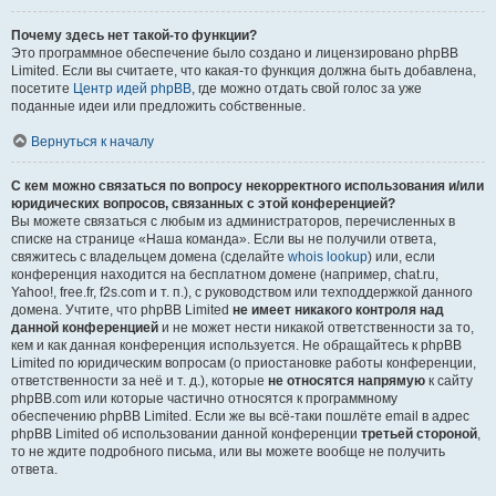
Почему здесь нет такой-то функции?
Это программное обеспечение было создано и лицензировано phpBB
Limited. Если вы считаете, что какая-то функция должна быть добавлена,
посетите
Центр идей phpBB
, где можно отдать свой голос за уже
поданные идеи или предложить собственные.
Вернуться к началу
С кем можно связаться по вопросу некорректного использования и/или
юридических вопросов, связанных с этой конференцией?
Вы можете связаться с любым из администраторов, перечисленных в
списке на странице «Наша команда». Если вы не получили ответа,
свяжитесь с владельцем домена (сделайте
whois lookup
) или, если
конференция находится на бесплатном домене (например, chat.ru,
Yahoo!, free.fr, f2s.com и т. п.), с руководством или техподдержкой данного
домена. Учтите, что phpBB Limited
не имеет никакого контроля над
данной конференцией
и не может нести никакой ответственности за то,
кем и как данная конференция используется. Не обращайтесь к phpBB
Limited по юридическим вопросам (о приостановке работы конференции,
ответственности за неё и т. д.), которые
не относятся напрямую
к сайту
phpBB.com или которые частично относятся к программному
обеспечению phpBB Limited. Если же вы всё-таки пошлёте email в адрес
phpBB Limited об использовании данной конференции
третьей стороной
,
то не ждите подробного письма, или вы можете вообще не получить
ответа.