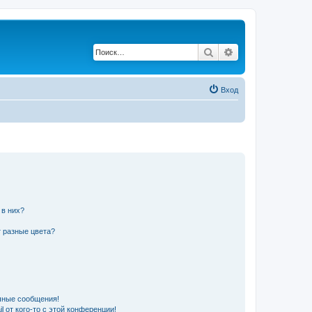
Поиск
Расширенный по
Вход
 в них?
 разные цвета?
чные сообщения!
 от кого-то с этой конференции!