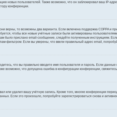
ию новых пользователей. Также возможно, что он заблокировал ваш IP-адре
атору конференции.
они верны, то возможны два варианта. Если включена поддержка COPPA и при 
уется, чтобы все новые учётные записи были активированы пользователями
ам было прислано email-сообщение, следуйте полученным инструкциям. Если
пам-фильтром. Если вы уверены, что ввели правильный адрес email, попробу
едитесь, что вы правильно вводите имя пользователя и пароль. Если данные
Также возможно, что допущена ошибка в конфигурации конференции, свяжитес
вал или удалил вашу учётную запись. Кроме того, многие конференции перио
ных. Если это произошло, попробуйте зарегистрироваться снова и активнее 