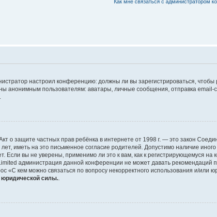
Как мне связаться с администратором 
дминистратор настроил конференцию: должны ли вы зарегистрироваться, чтобы
 анонимным пользователям: аватары, личные сообщения, отправка email-сооб
.
 или Акт о защите частных прав ребёнка в интернете от 1998 г. — это закон Со
т, иметь на это письменное согласие родителей. Допустимо наличие иного
 Если вы не уверены, применимо ли это к вам, как к регистрирующемуся на 
Limited администрация данной конференции не может давать рекомендаций 
ос «С кем можно связаться по вопросу некорректного использования и/или ю
т юридической силы.
.