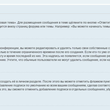
овая тема». Для размещения сообщения в теме щёлкните по кнопке «Ответит
ится внизу страниц форума или темы. Например: «Вы можете начинать темы»
конференции, вы можете редактировать и удалять только свои собственные 
ько в течение ограниченного времени после его создания. Если кто-то уже 
дату и время последней из них. Эта надпись не появляется, если сообщение 
ию. Учтите, что обычные пользователи не могут удалить сообщение, если на 
создать её в личном разделе. После этого вы можете отметить флажком пун
обавление подписи по умолчанию ко всем вашим сообщениям, сделав соотве
а это, вы сможете отменить добавление подписи в отдельных сообщениях, у