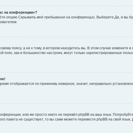
час на конференции»?
дёте опцию
Скрывать моё пребывание на конференции
. Выберите
Да
, и вы 
зователем.
вому поясу, а не к тому, в котором находитесь вы. В этом случае измените в 
овой пояс, как и большинство настроек, могут только зарегистрированные пол
ое!
о время отображается по-прежнему неверное, значит, неправильно установле
онференции, или же просто никто не перевёл phpBB на ваш язык. Попробуйт
вого пакета не существует, то вы сами можете перевести phpBB на свой язы