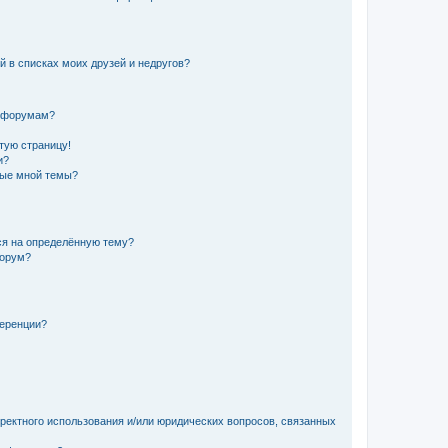
й в списках моих друзей и недругов?
и форумам?
стую страницу!
и?
ные мной темы?
ься на определённую тему?
форум?
ференции?
рректного использования и/или юридических вопросов, связанных