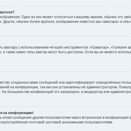
ователя?
зображения. Одно из них может относиться к вашему званию, обычно это звёзд
. Другое, обычно более крупное, изображение известно как «аватара» и обы
ь аватару с использованием четырёх инструментов: «Граватар», «Галерея а
, а также какие типы аватар могут быть доступны. Если вы не можете испол
чество созданных вами сообщений или идентифицируют определённых польз
аний на конференции, так как они установлены её администратором. Пожал
е. На большинстве конференций это запрещено, и модератор или администра
ти на конференцию!
ь email-сообщения другим пользователям через встроенную в конференцию ф
ь злоупотребления почтовой системой анонимными пользователями.