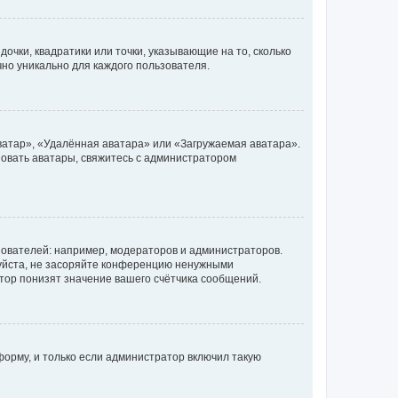
очки, квадратики или точки, указывающие на то, сколько
чно уникально для каждого пользователя.
ватар», «Удалённая аватара» или «Загружаемая аватара».
ьзовать аватары, свяжитесь с администратором
ователей: например, модераторов и администраторов.
уйста, не засоряйте конференцию ненужными
тор понизят значение вашего счётчика сообщений.
орму, и только если администратор включил такую