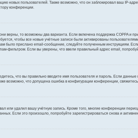
ию новых пользователей. Также возможно, что он заблокировал ваш IP-адре
атору конференции.
они верны, то возможны два варианта. Если включена поддержка COPPA и при 
уется, чтобы все новые учётные записи были активированы пользователями
ам было прислано email-сообщение, следуйте полученным инструкциям. Если
пам-фильтром. Если вы уверены, что ввели правильный адрес email, попробу
едитесь, что вы правильно вводите имя пользователя и пароль. Если данные
Также возможно, что допущена ошибка в конфигурации конференции, свяжитес
вал или удалил вашу учётную запись. Кроме того, многие конференции перио
ных. Если это произошло, попробуйте зарегистрироваться снова и активнее 