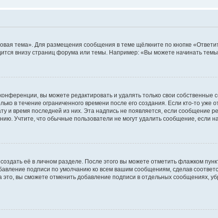
овая тема». Для размещения сообщения в теме щёлкните по кнопке «Ответит
ится внизу страниц форума или темы. Например: «Вы можете начинать темы»
конференции, вы можете редактировать и удалять только свои собственные 
ько в течение ограниченного времени после его создания. Если кто-то уже 
дату и время последней из них. Эта надпись не появляется, если сообщение 
ию. Учтите, что обычные пользователи не могут удалить сообщение, если на 
создать её в личном разделе. После этого вы можете отметить флажком пун
обавление подписи по умолчанию ко всем вашим сообщениям, сделав соотве
а это, вы сможете отменить добавление подписи в отдельных сообщениях, у