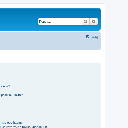
Поиск
Расширенный по
Вход
 в них?
 разные цвета?
чные сообщения!
 от кого-то с этой конференции!