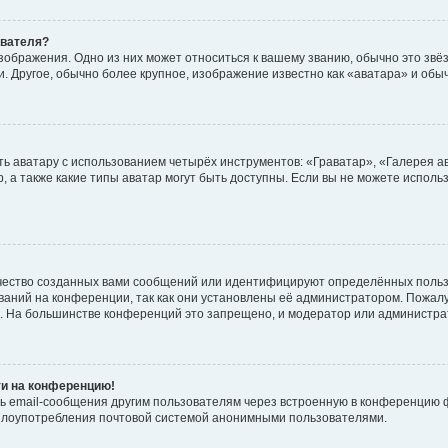
ователя?
зображения. Одно из них может относиться к вашему званию, обычно это звёзд
. Другое, обычно более крупное, изображение известно как «аватара» и обы
ь аватару с использованием четырёх инструментов: «Граватар», «Галерея а
, а также какие типы аватар могут быть доступны. Если вы не можете испол
чество созданных вами сообщений или идентифицируют определённых польз
аний на конференции, так как они установлены её администратором. Пожал
е. На большинстве конференций это запрещено, и модератор или администра
ти на конференцию!
ь email-сообщения другим пользователям через встроенную в конференцию ф
ь злоупотребления почтовой системой анонимными пользователями.