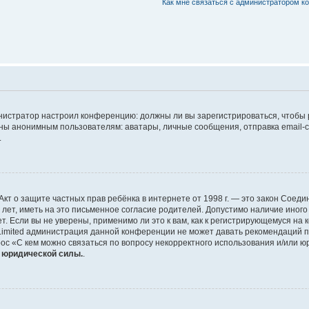
Как мне связаться с администратором 
дминистратор настроил конференцию: должны ли вы зарегистрироваться, чтобы
 анонимным пользователям: аватары, личные сообщения, отправка email-сооб
.
 или Акт о защите частных прав ребёнка в интернете от 1998 г. — это закон Со
т, иметь на это письменное согласие родителей. Допустимо наличие иного
 Если вы не уверены, применимо ли это к вам, как к регистрирующемуся на 
Limited администрация данной конференции не может давать рекомендаций 
ос «С кем можно связаться по вопросу некорректного использования и/или ю
т юридической силы.
.