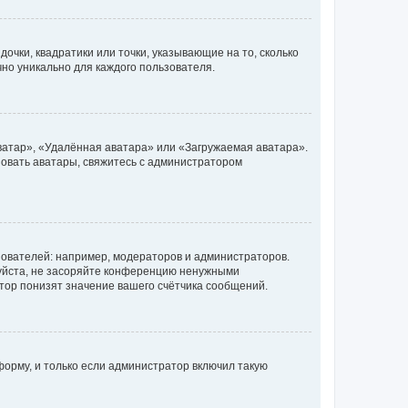
очки, квадратики или точки, указывающие на то, сколько
чно уникально для каждого пользователя.
ватар», «Удалённая аватара» или «Загружаемая аватара».
ьзовать аватары, свяжитесь с администратором
ователей: например, модераторов и администраторов.
уйста, не засоряйте конференцию ненужными
тор понизят значение вашего счётчика сообщений.
орму, и только если администратор включил такую