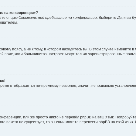
час на конференции»?
дёте опцию
Скрывать моё пребывание на конференции
. Выберите
Да
, и вы 
зователем.
вому поясу, а не к тому, в котором находитесь вы. В этом случае измените в 
овой пояс, как и большинство настроек, могут только зарегистрированные пол
ое!
о время отображается по-прежнему неверное, значит, неправильно установле
онференции, или же просто никто не перевёл phpBB на ваш язык. Попробуйт
вого пакета не существует, то вы сами можете перевести phpBB на свой язы