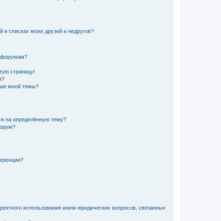
й в списках моих друзей и недругов?
и форумам?
стую страницу!
и?
ные мной темы?
ься на определённую тему?
форум?
ференции?
рректного использования и/или юридических вопросов, связанных