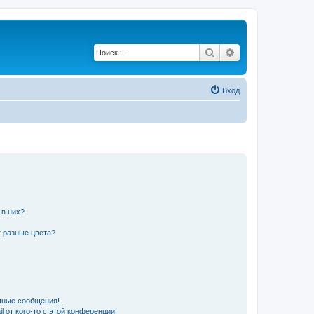
Поиск
Расширенный по
Вход
 в них?
 разные цвета?
чные сообщения!
 от кого-то с этой конференции!