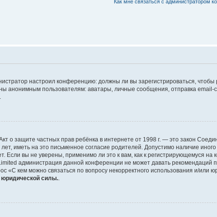
Как мне связаться с администратором 
дминистратор настроил конференцию: должны ли вы зарегистрироваться, чтобы
 анонимным пользователям: аватары, личные сообщения, отправка email-сооб
.
 или Акт о защите частных прав ребёнка в интернете от 1998 г. — это закон Со
т, иметь на это письменное согласие родителей. Допустимо наличие иного
 Если вы не уверены, применимо ли это к вам, как к регистрирующемуся на 
Limited администрация данной конференции не может давать рекомендаций 
ос «С кем можно связаться по вопросу некорректного использования и/или ю
т юридической силы.
.