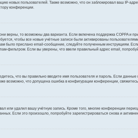
ию новых пользователей. Также возможно, что он заблокировал ваш IP-адре
атору конференции.
они верны, то возможны два варианта. Если включена поддержка COPPA и при 
уется, чтобы все новые учётные записи были активированы пользователями
ам было прислано email-сообщение, следуйте полученным инструкциям. Если
пам-фильтром. Если вы уверены, что ввели правильный адрес email, попробу
едитесь, что вы правильно вводите имя пользователя и пароль. Если данные
Также возможно, что допущена ошибка в конфигурации конференции, свяжитес
вал или удалил вашу учётную запись. Кроме того, многие конференции перио
ных. Если это произошло, попробуйте зарегистрироваться снова и активнее 