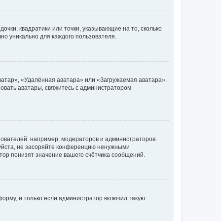
очки, квадратики или точки, указывающие на то, сколько
чно уникально для каждого пользователя.
ватар», «Удалённая аватара» или «Загружаемая аватара».
ьзовать аватары, свяжитесь с администратором
ователей: например, модераторов и администраторов.
уйста, не засоряйте конференцию ненужными
тор понизят значение вашего счётчика сообщений.
орму, и только если администратор включил такую