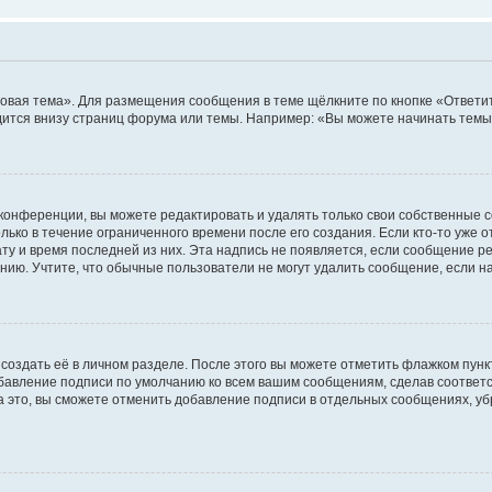
овая тема». Для размещения сообщения в теме щёлкните по кнопке «Ответит
ится внизу страниц форума или темы. Например: «Вы можете начинать темы»
конференции, вы можете редактировать и удалять только свои собственные 
ько в течение ограниченного времени после его создания. Если кто-то уже 
дату и время последней из них. Эта надпись не появляется, если сообщение 
ию. Учтите, что обычные пользователи не могут удалить сообщение, если на 
создать её в личном разделе. После этого вы можете отметить флажком пун
обавление подписи по умолчанию ко всем вашим сообщениям, сделав соотве
а это, вы сможете отменить добавление подписи в отдельных сообщениях, у