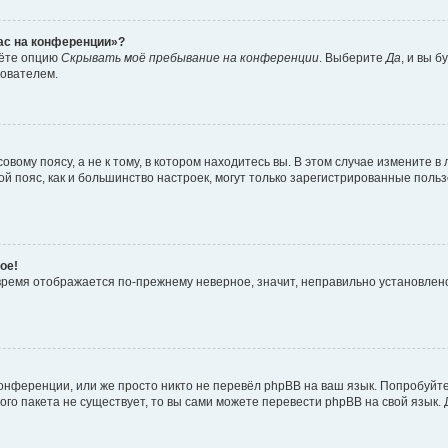
час на конференции»?
дёте опцию
Скрывать моё пребывание на конференции
. Выберите
Да
, и вы 
зователем.
вому поясу, а не к тому, в котором находитесь вы. В этом случае измените в 
овой пояс, как и большинство настроек, могут только зарегистрированные пол
ое!
о время отображается по-прежнему неверное, значит, неправильно установле
онференции, или же просто никто не перевёл phpBB на ваш язык. Попробуйт
вого пакета не существует, то вы сами можете перевести phpBB на свой язы