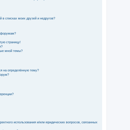
й в списках моих друзей и недругов?
и форумам?
стую страницу!
и?
ные мной темы?
ься на определённую тему?
форум?
ференции?
рректного использования и/или юридических вопросов, связанных