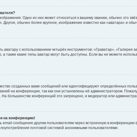
ователя?
зображения. Одно из них может относиться к вашему званию, обычно это звёзд
. Другое, обычно более крупное, изображение известно как «аватара» и обы
ь аватару с использованием четырёх инструментов: «Граватар», «Галерея а
, а также какие типы аватар могут быть доступны. Если вы не можете испол
чество созданных вами сообщений или идентифицируют определённых польз
аний на конференции, так как они установлены её администратором. Пожал
е. На большинстве конференций это запрещено, и модератор или администра
ти на конференцию!
ь email-сообщения другим пользователям через встроенную в конференцию ф
ь злоупотребления почтовой системой анонимными пользователями.