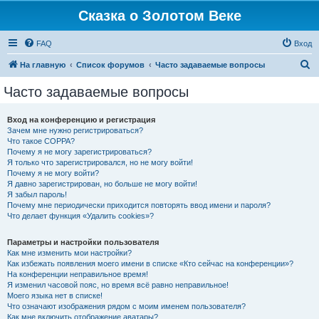
Сказка о Золотом Веке
FAQ
Вход
П
На главную
Список форумов
Часто задаваемые вопросы
о
Часто задаваемые вопросы
и
с
Вход на конференцию и регистрация
Зачем мне нужно регистрироваться?
к
Что такое COPPA?
Почему я не могу зарегистрироваться?
Я только что зарегистрировался, но не могу войти!
Почему я не могу войти?
Я давно зарегистрирован, но больше не могу войти!
Я забыл пароль!
Почему мне периодически приходится повторять ввод имени и пароля?
Что делает функция «Удалить cookies»?
Параметры и настройки пользователя
Как мне изменить мои настройки?
Как избежать появления моего имени в списке «Кто сейчас на конференции»?
На конференции неправильное время!
Я изменил часовой пояс, но время всё равно неправильное!
Моего языка нет в списке!
Что означают изображения рядом с моим именем пользователя?
Как мне включить отображение аватары?