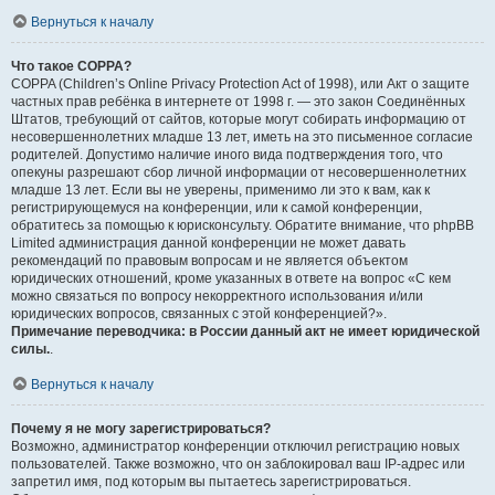
Вернуться к началу
Что такое COPPA?
COPPA (Children’s Online Privacy Protection Act of 1998), или Акт о защите
частных прав ребёнка в интернете от 1998 г. — это закон Соединённых
Штатов, требующий от сайтов, которые могут собирать информацию от
несовершеннолетних младше 13 лет, иметь на это письменное согласие
родителей. Допустимо наличие иного вида подтверждения того, что
опекуны разрешают сбор личной информации от несовершеннолетних
младше 13 лет. Если вы не уверены, применимо ли это к вам, как к
регистрирующемуся на конференции, или к самой конференции,
обратитесь за помощью к юрисконсульту. Обратите внимание, что phpBB
Limited администрация данной конференции не может давать
рекомендаций по правовым вопросам и не является объектом
юридических отношений, кроме указанных в ответе на вопрос «С кем
можно связаться по вопросу некорректного использования и/или
юридических вопросов, связанных с этой конференцией?».
Примечание переводчика: в России данный акт не имеет юридической
силы.
.
Вернуться к началу
Почему я не могу зарегистрироваться?
Возможно, администратор конференции отключил регистрацию новых
пользователей. Также возможно, что он заблокировал ваш IP-адрес или
запретил имя, под которым вы пытаетесь зарегистрироваться.