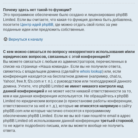
Почему здесь нет такой-то функции?
Это программное обеспечение было создано и лицензировано phpBB
Limited. Если вы считаете, что какая-то функция должна быть добавлена,
посетите
Центр идей phpBB
, где можно отдать свой голос за уже
поданные идеи или предложить собственные.
Вернуться к началу
С кем можно связаться по вопросу некорректного использования и/или
юридических вопросов, связанных с этой конференцией?
Вы можете связаться с любым из администраторов, перечисленных в
списке на странице «Наша команда». Если вы не получили ответа,
свяжитесь с владельцем домена (сделайте
whois lookup
) или, если
конференция находится на бесплатном домене (например, chat.ru,
Yahoo!, free.fr, f2s.com и т. п.), с руководством или техподдержкой данного
домена. Учтите, что phpBB Limited
не имеет никакого контроля над
данной конференцией
и не может нести никакой ответственности за то,
кем и как данная конференция используется. Не обращайтесь к phpBB
Limited по юридическим вопросам (о приостановке работы конференции,
ответственности за неё и т. д.), которые
не относятся напрямую
к сайту
phpBB.com или которые частично относятся к программному
обеспечению phpBB Limited. Если же вы всё-таки пошлёте email в адрес
phpBB Limited об использовании данной конференции
третьей стороной
,
то не ждите подробного письма, или вы можете вообще не получить
ответа.