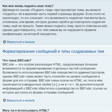
Как мне вновь поднять мою тему?
Щёлкнув по ссылке «Поднять тему» при просмотре темы, вы можете
«поднять» её в верхнюю часть первой страницы форума. Если этого не
происходит, то это означает, что возможность поднятия тем могла быть
отключена, или время, которое должно пройти до повторного поднятия
темы, ещё не прошло. Также можно поднять тему, просто ответив на неё,
однако удостоверьтесь, что тем самым вы не нарушаете правила
конференции, на которой находитесь.
Вернуться к началу
Форматирование сообщений и типы создаваемых тем
Что такое BBCode?
BBCode — это особая реализация HTML, предлагающая большие
возможности по форматированию отдельных частей сообщения.
Возможность использования BBCode определяется администратором,
однако BBCode также может быть отключён на уровне сообщения в
форме для его отправки. BBCode очень похож на HTML, но теги в нём
заключаются в квадратные скобки [ и ], а не в < и >. За дополнительной
информацией о BBCode обратитесь к руководству по BBCode, ссылка на
которое доступна из формы отправки сообщений.
Вернуться к началу
Могу ли я использовать HTML?