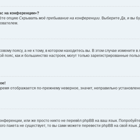
час на конференции»?
дёте опцию
Скрывать моё пребывание на конференции
. Выберите
Да
, и вы 
зователем.
вому поясу, а не к тому, в котором находитесь вы. В этом случае измените в 
овой пояс, как и большинство настроек, могут только зарегистрированные пол
ое!
о время отображается по-прежнему неверное, значит, неправильно установле
онференции, или же просто никто не перевёл phpBB на ваш язык. Попробуйт
вого пакета не существует, то вы сами можете перевести phpBB на свой язы