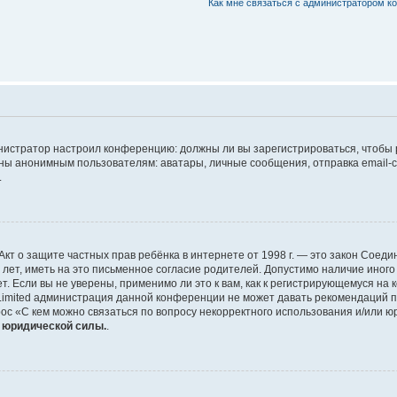
Как мне связаться с администратором 
дминистратор настроил конференцию: должны ли вы зарегистрироваться, чтобы
 анонимным пользователям: аватары, личные сообщения, отправка email-сооб
.
 или Акт о защите частных прав ребёнка в интернете от 1998 г. — это закон Со
т, иметь на это письменное согласие родителей. Допустимо наличие иного
 Если вы не уверены, применимо ли это к вам, как к регистрирующемуся на 
Limited администрация данной конференции не может давать рекомендаций 
ос «С кем можно связаться по вопросу некорректного использования и/или ю
т юридической силы.
.