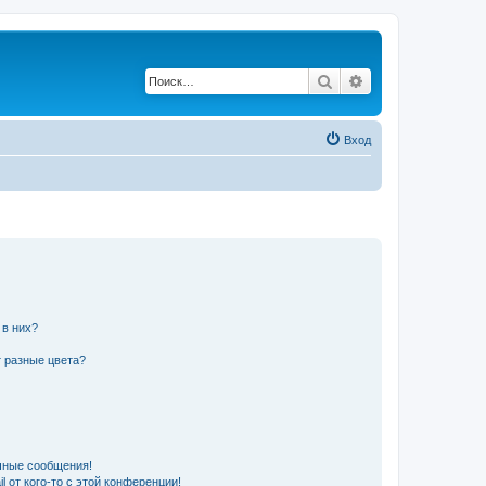
Поиск
Расширенный по
Вход
 в них?
 разные цвета?
чные сообщения!
 от кого-то с этой конференции!