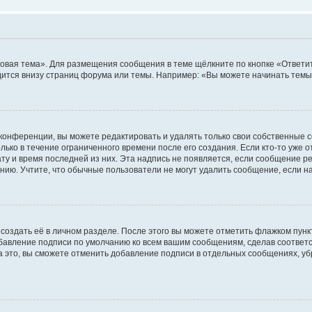
овая тема». Для размещения сообщения в теме щёлкните по кнопке «Ответит
ится внизу страниц форума или темы. Например: «Вы можете начинать темы»
конференции, вы можете редактировать и удалять только свои собственные 
ько в течение ограниченного времени после его создания. Если кто-то уже 
дату и время последней из них. Эта надпись не появляется, если сообщение 
ию. Учтите, что обычные пользователи не могут удалить сообщение, если на 
создать её в личном разделе. После этого вы можете отметить флажком пун
обавление подписи по умолчанию ко всем вашим сообщениям, сделав соотве
а это, вы сможете отменить добавление подписи в отдельных сообщениях, у