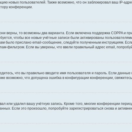
ию новых пользователей. Также возможно, что он заблокировал ваш IP-адре
атору конференции.
они верны, то возможны два варианта. Если включена поддержка COPPA и при 
уется, чтобы все новые учётные записи были активированы пользователями
ам было прислано email-сообщение, следуйте полученным инструкциям. Если
пам-фильтром. Если вы уверены, что ввели правильный адрес email, попробу
едитесь, что вы правильно вводите имя пользователя и пароль. Если данные
Также возможно, что допущена ошибка в конфигурации конференции, свяжитес
вал или удалил вашу учётную запись. Кроме того, многие конференции перио
ных. Если это произошло, попробуйте зарегистрироваться снова и активнее 