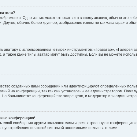
ователя?
зображения. Одно из них может относиться к вашему званию, обычно это звёзд
. Другое, обычно более крупное, изображение известно как «аватара» и обы
ь аватару с использованием четырёх инструментов: «Граватар», «Галерея а
, а также какие типы аватар могут быть доступны. Если вы не можете испол
чество созданных вами сообщений или идентифицируют определённых польз
аний на конференции, так как они установлены её администратором. Пожал
е. На большинстве конференций это запрещено, и модератор или администра
ти на конференцию!
ь email-сообщения другим пользователям через встроенную в конференцию ф
ь злоупотребления почтовой системой анонимными пользователями.