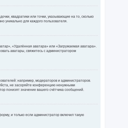
очки, квадратики или точки, указывающие на то, сколько
чно уникально для каждого пользователя.
ватар», «Удалённая аватара» или «Загружаемая аватара».
ьзовать аватары, свяжитесь с администратором
ователей: например, модераторов и администраторов.
уйста, не засоряйте конференцию ненужными
тор понизят значение вашего счётчика сообщений.
орму, и только если администратор включил такую