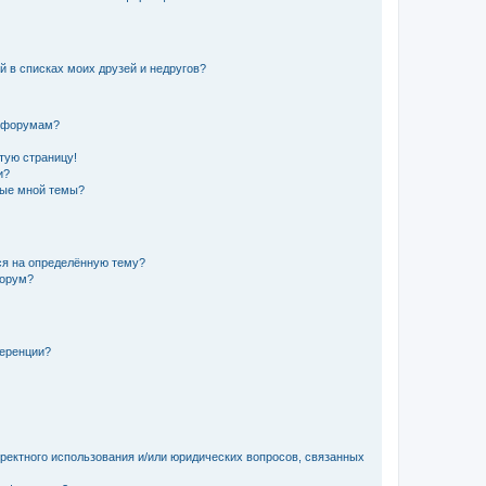
й в списках моих друзей и недругов?
и форумам?
стую страницу!
и?
ные мной темы?
ься на определённую тему?
форум?
ференции?
рректного использования и/или юридических вопросов, связанных