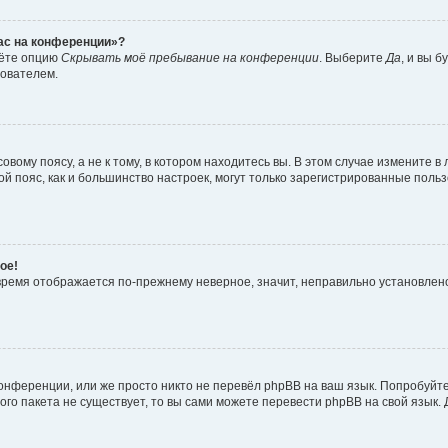
час на конференции»?
дёте опцию
Скрывать моё пребывание на конференции
. Выберите
Да
, и вы 
зователем.
вому поясу, а не к тому, в котором находитесь вы. В этом случае измените в 
овой пояс, как и большинство настроек, могут только зарегистрированные пол
ое!
о время отображается по-прежнему неверное, значит, неправильно установле
онференции, или же просто никто не перевёл phpBB на ваш язык. Попробуйт
вого пакета не существует, то вы сами можете перевести phpBB на свой язы