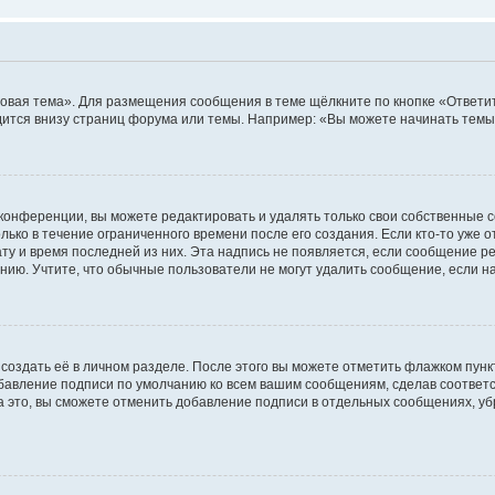
овая тема». Для размещения сообщения в теме щёлкните по кнопке «Ответит
ится внизу страниц форума или темы. Например: «Вы можете начинать темы»
конференции, вы можете редактировать и удалять только свои собственные 
ько в течение ограниченного времени после его создания. Если кто-то уже 
дату и время последней из них. Эта надпись не появляется, если сообщение 
ию. Учтите, что обычные пользователи не могут удалить сообщение, если на 
создать её в личном разделе. После этого вы можете отметить флажком пун
обавление подписи по умолчанию ко всем вашим сообщениям, сделав соотве
а это, вы сможете отменить добавление подписи в отдельных сообщениях, у