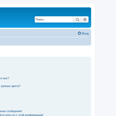
Поиск
Расширенный по
Вход
 в них?
 разные цвета?
чные сообщения!
 от кого-то с этой конференции!