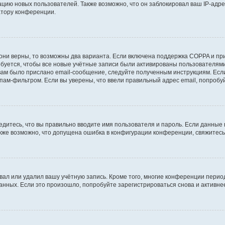
ию новых пользователей. Также возможно, что он заблокировал ваш IP-адре
атору конференции.
они верны, то возможны два варианта. Если включена поддержка COPPA и при 
уется, чтобы все новые учётные записи были активированы пользователями
ам было прислано email-сообщение, следуйте полученным инструкциям. Если
пам-фильтром. Если вы уверены, что ввели правильный адрес email, попробу
едитесь, что вы правильно вводите имя пользователя и пароль. Если данные
Также возможно, что допущена ошибка в конфигурации конференции, свяжитес
вал или удалил вашу учётную запись. Кроме того, многие конференции перио
ных. Если это произошло, попробуйте зарегистрироваться снова и активнее 