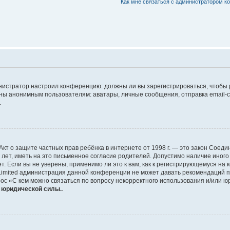
Как мне связаться с администратором 
дминистратор настроил конференцию: должны ли вы зарегистрироваться, чтобы
 анонимным пользователям: аватары, личные сообщения, отправка email-сооб
.
 или Акт о защите частных прав ребёнка в интернете от 1998 г. — это закон Со
т, иметь на это письменное согласие родителей. Допустимо наличие иного
 Если вы не уверены, применимо ли это к вам, как к регистрирующемуся на 
Limited администрация данной конференции не может давать рекомендаций 
ос «С кем можно связаться по вопросу некорректного использования и/или ю
т юридической силы.
.