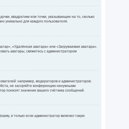
очки, квадратики или точки, указывающие на то, сколько
чно уникально для каждого пользователя.
ватар», «Удалённая аватара» или «Загружаемая аватара».
ьзовать аватары, свяжитесь с администратором
ователей: например, модераторов и администраторов.
уйста, не засоряйте конференцию ненужными
тор понизят значение вашего счётчика сообщений.
орму, и только если администратор включил такую