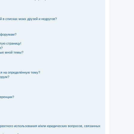
й в списках моих друзей и недругов?
и форумам?
стую страницу!
и?
ные мной темы?
ься на определённую тему?
форум?
ференции?
рректного использования и/или юридических вопросов, связанных