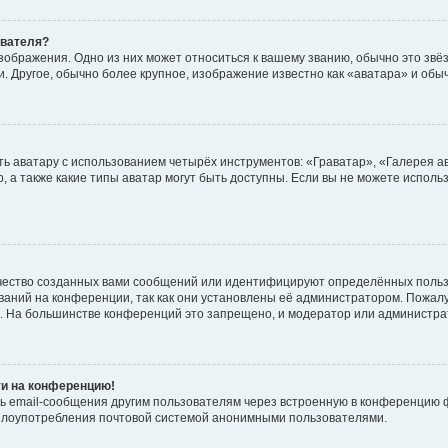
ователя?
зображения. Одно из них может относиться к вашему званию, обычно это звёзд
. Другое, обычно более крупное, изображение известно как «аватара» и обы
ь аватару с использованием четырёх инструментов: «Граватар», «Галерея а
, а также какие типы аватар могут быть доступны. Если вы не можете испол
чество созданных вами сообщений или идентифицируют определённых польз
аний на конференции, так как они установлены её администратором. Пожал
е. На большинстве конференций это запрещено, и модератор или администра
ти на конференцию!
ь email-сообщения другим пользователям через встроенную в конференцию ф
ь злоупотребления почтовой системой анонимными пользователями.