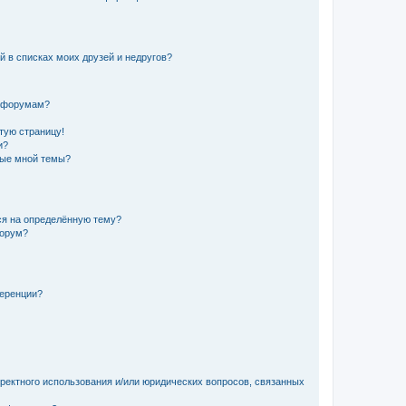
й в списках моих друзей и недругов?
и форумам?
стую страницу!
и?
ные мной темы?
ься на определённую тему?
форум?
ференции?
рректного использования и/или юридических вопросов, связанных