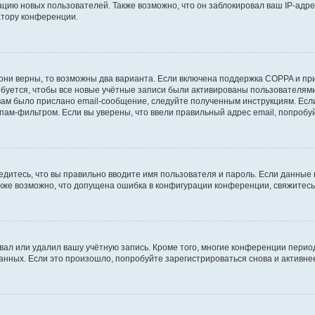
ию новых пользователей. Также возможно, что он заблокировал ваш IP-адре
атору конференции.
они верны, то возможны два варианта. Если включена поддержка COPPA и при 
уется, чтобы все новые учётные записи были активированы пользователями
ам было прислано email-сообщение, следуйте полученным инструкциям. Если
пам-фильтром. Если вы уверены, что ввели правильный адрес email, попробу
едитесь, что вы правильно вводите имя пользователя и пароль. Если данные
Также возможно, что допущена ошибка в конфигурации конференции, свяжитес
вал или удалил вашу учётную запись. Кроме того, многие конференции перио
ных. Если это произошло, попробуйте зарегистрироваться снова и активнее 