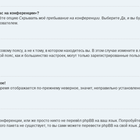
час на конференции»?
дёте опцию
Скрывать моё пребывание на конференции
. Выберите
Да
, и вы 
зователем.
вому поясу, а не к тому, в котором находитесь вы. В этом случае измените в 
овой пояс, как и большинство настроек, могут только зарегистрированные пол
ое!
о время отображается по-прежнему неверное, значит, неправильно установле
онференции, или же просто никто не перевёл phpBB на ваш язык. Попробуйт
вого пакета не существует, то вы сами можете перевести phpBB на свой язы