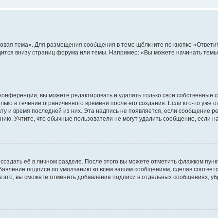
овая тема». Для размещения сообщения в теме щёлкните по кнопке «Ответит
ится внизу страниц форума или темы. Например: «Вы можете начинать темы»
конференции, вы можете редактировать и удалять только свои собственные 
ько в течение ограниченного времени после его создания. Если кто-то уже 
дату и время последней из них. Эта надпись не появляется, если сообщение 
ию. Учтите, что обычные пользователи не могут удалить сообщение, если на 
создать её в личном разделе. После этого вы можете отметить флажком пун
обавление подписи по умолчанию ко всем вашим сообщениям, сделав соотве
а это, вы сможете отменить добавление подписи в отдельных сообщениях, у