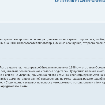
Как мне связаться с администратором 
дминистратор настроил конференцию: должны ли вы зарегистрироваться, чтобы
 анонимным пользователям: аватары, личные сообщения, отправка email-сооб
.
 или Акт о защите частных прав ребёнка в интернете от 1998 г. — это закон Со
т, иметь на это письменное согласие родителей. Допустимо наличие иного
 Если вы не уверены, применимо ли это к вам, как к регистрирующемуся на 
Limited администрация данной конференции не может давать рекомендаций 
ос «С кем можно связаться по вопросу некорректного использования и/или ю
т юридической силы.
.