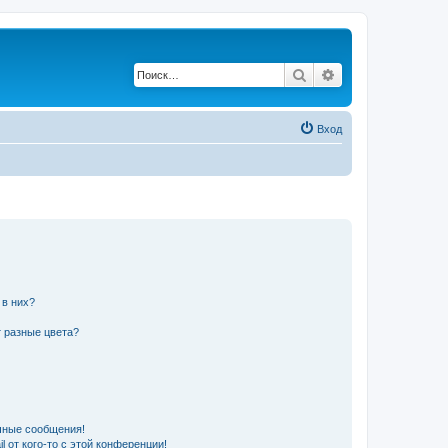
Поиск
Расширенный по
Вход
 в них?
 разные цвета?
чные сообщения!
 от кого-то с этой конференции!