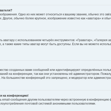
ователя?
зображения. Одно из них может относиться к вашему званию, обычно это звёзд
. Другое, обычно более крупное, изображение известно как «аватара» и обы
ь аватару с использованием четырёх инструментов: «Граватар», «Галерея а
, а также какие типы аватар могут быть доступны. Если вы не можете испол
чество созданных вами сообщений или идентифицируют определённых польз
аний на конференции, так как они установлены её администратором. Пожал
е. На большинстве конференций это запрещено, и модератор или администра
ти на конференцию!
ь email-сообщения другим пользователям через встроенную в конференцию ф
ь злоупотребления почтовой системой анонимными пользователями.