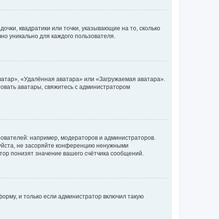
очки, квадратики или точки, указывающие на то, сколько
чно уникально для каждого пользователя.
ватар», «Удалённая аватара» или «Загружаемая аватара».
ьзовать аватары, свяжитесь с администратором
ователей: например, модераторов и администраторов.
уйста, не засоряйте конференцию ненужными
тор понизят значение вашего счётчика сообщений.
орму, и только если администратор включил такую