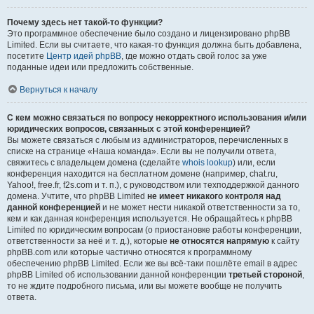
Почему здесь нет такой-то функции?
Это программное обеспечение было создано и лицензировано phpBB
Limited. Если вы считаете, что какая-то функция должна быть добавлена,
посетите
Центр идей phpBB
, где можно отдать свой голос за уже
поданные идеи или предложить собственные.
Вернуться к началу
С кем можно связаться по вопросу некорректного использования и/или
юридических вопросов, связанных с этой конференцией?
Вы можете связаться с любым из администраторов, перечисленных в
списке на странице «Наша команда». Если вы не получили ответа,
свяжитесь с владельцем домена (сделайте
whois lookup
) или, если
конференция находится на бесплатном домене (например, chat.ru,
Yahoo!, free.fr, f2s.com и т. п.), с руководством или техподдержкой данного
домена. Учтите, что phpBB Limited
не имеет никакого контроля над
данной конференцией
и не может нести никакой ответственности за то,
кем и как данная конференция используется. Не обращайтесь к phpBB
Limited по юридическим вопросам (о приостановке работы конференции,
ответственности за неё и т. д.), которые
не относятся напрямую
к сайту
phpBB.com или которые частично относятся к программному
обеспечению phpBB Limited. Если же вы всё-таки пошлёте email в адрес
phpBB Limited об использовании данной конференции
третьей стороной
,
то не ждите подробного письма, или вы можете вообще не получить
ответа.