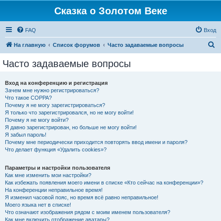
Сказка о Золотом Веке
FAQ
Вход
П
На главную
Список форумов
Часто задаваемые вопросы
о
Часто задаваемые вопросы
и
с
Вход на конференцию и регистрация
Зачем мне нужно регистрироваться?
к
Что такое COPPA?
Почему я не могу зарегистрироваться?
Я только что зарегистрировался, но не могу войти!
Почему я не могу войти?
Я давно зарегистрирован, но больше не могу войти!
Я забыл пароль!
Почему мне периодически приходится повторять ввод имени и пароля?
Что делает функция «Удалить cookies»?
Параметры и настройки пользователя
Как мне изменить мои настройки?
Как избежать появления моего имени в списке «Кто сейчас на конференции»?
На конференции неправильное время!
Я изменил часовой пояс, но время всё равно неправильное!
Моего языка нет в списке!
Что означают изображения рядом с моим именем пользователя?
Как мне включить отображение аватары?