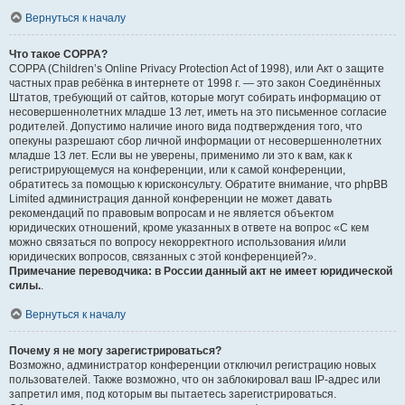
Вернуться к началу
Что такое COPPA?
COPPA (Children’s Online Privacy Protection Act of 1998), или Акт о защите
частных прав ребёнка в интернете от 1998 г. — это закон Соединённых
Штатов, требующий от сайтов, которые могут собирать информацию от
несовершеннолетних младше 13 лет, иметь на это письменное согласие
родителей. Допустимо наличие иного вида подтверждения того, что
опекуны разрешают сбор личной информации от несовершеннолетних
младше 13 лет. Если вы не уверены, применимо ли это к вам, как к
регистрирующемуся на конференции, или к самой конференции,
обратитесь за помощью к юрисконсульту. Обратите внимание, что phpBB
Limited администрация данной конференции не может давать
рекомендаций по правовым вопросам и не является объектом
юридических отношений, кроме указанных в ответе на вопрос «С кем
можно связаться по вопросу некорректного использования и/или
юридических вопросов, связанных с этой конференцией?».
Примечание переводчика: в России данный акт не имеет юридической
силы.
.
Вернуться к началу
Почему я не могу зарегистрироваться?
Возможно, администратор конференции отключил регистрацию новых
пользователей. Также возможно, что он заблокировал ваш IP-адрес или
запретил имя, под которым вы пытаетесь зарегистрироваться.