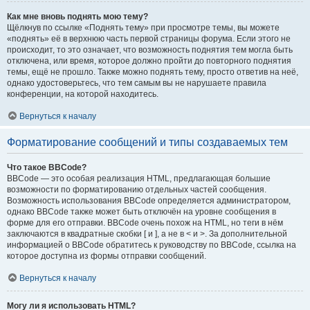
Как мне вновь поднять мою тему?
Щёлкнув по ссылке «Поднять тему» при просмотре темы, вы можете
«поднять» её в верхнюю часть первой страницы форума. Если этого не
происходит, то это означает, что возможность поднятия тем могла быть
отключена, или время, которое должно пройти до повторного поднятия
темы, ещё не прошло. Также можно поднять тему, просто ответив на неё,
однако удостоверьтесь, что тем самым вы не нарушаете правила
конференции, на которой находитесь.
Вернуться к началу
Форматирование сообщений и типы создаваемых тем
Что такое BBCode?
BBCode — это особая реализация HTML, предлагающая большие
возможности по форматированию отдельных частей сообщения.
Возможность использования BBCode определяется администратором,
однако BBCode также может быть отключён на уровне сообщения в
форме для его отправки. BBCode очень похож на HTML, но теги в нём
заключаются в квадратные скобки [ и ], а не в < и >. За дополнительной
информацией о BBCode обратитесь к руководству по BBCode, ссылка на
которое доступна из формы отправки сообщений.
Вернуться к началу
Могу ли я использовать HTML?