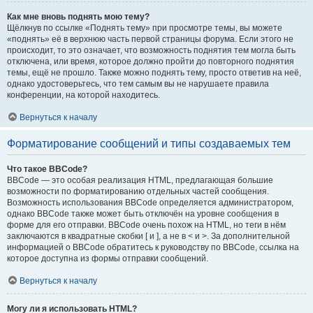
Как мне вновь поднять мою тему?
Щёлкнув по ссылке «Поднять тему» при просмотре темы, вы можете
«поднять» её в верхнюю часть первой страницы форума. Если этого не
происходит, то это означает, что возможность поднятия тем могла быть
отключена, или время, которое должно пройти до повторного поднятия
темы, ещё не прошло. Также можно поднять тему, просто ответив на неё,
однако удостоверьтесь, что тем самым вы не нарушаете правила
конференции, на которой находитесь.
Вернуться к началу
Форматирование сообщений и типы создаваемых тем
Что такое BBCode?
BBCode — это особая реализация HTML, предлагающая большие
возможности по форматированию отдельных частей сообщения.
Возможность использования BBCode определяется администратором,
однако BBCode также может быть отключён на уровне сообщения в
форме для его отправки. BBCode очень похож на HTML, но теги в нём
заключаются в квадратные скобки [ и ], а не в < и >. За дополнительной
информацией о BBCode обратитесь к руководству по BBCode, ссылка на
которое доступна из формы отправки сообщений.
Вернуться к началу
Могу ли я использовать HTML?