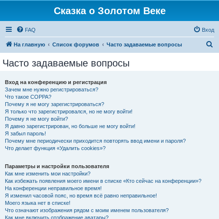
Сказка о Золотом Веке
FAQ
Вход
П
На главную
Список форумов
Часто задаваемые вопросы
о
Часто задаваемые вопросы
и
с
Вход на конференцию и регистрация
Зачем мне нужно регистрироваться?
к
Что такое COPPA?
Почему я не могу зарегистрироваться?
Я только что зарегистрировался, но не могу войти!
Почему я не могу войти?
Я давно зарегистрирован, но больше не могу войти!
Я забыл пароль!
Почему мне периодически приходится повторять ввод имени и пароля?
Что делает функция «Удалить cookies»?
Параметры и настройки пользователя
Как мне изменить мои настройки?
Как избежать появления моего имени в списке «Кто сейчас на конференции»?
На конференции неправильное время!
Я изменил часовой пояс, но время всё равно неправильное!
Моего языка нет в списке!
Что означают изображения рядом с моим именем пользователя?
Как мне включить отображение аватары?