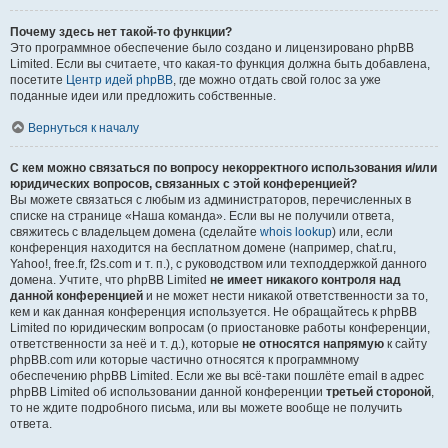
Почему здесь нет такой-то функции?
Это программное обеспечение было создано и лицензировано phpBB
Limited. Если вы считаете, что какая-то функция должна быть добавлена,
посетите
Центр идей phpBB
, где можно отдать свой голос за уже
поданные идеи или предложить собственные.
Вернуться к началу
С кем можно связаться по вопросу некорректного использования и/или
юридических вопросов, связанных с этой конференцией?
Вы можете связаться с любым из администраторов, перечисленных в
списке на странице «Наша команда». Если вы не получили ответа,
свяжитесь с владельцем домена (сделайте
whois lookup
) или, если
конференция находится на бесплатном домене (например, chat.ru,
Yahoo!, free.fr, f2s.com и т. п.), с руководством или техподдержкой данного
домена. Учтите, что phpBB Limited
не имеет никакого контроля над
данной конференцией
и не может нести никакой ответственности за то,
кем и как данная конференция используется. Не обращайтесь к phpBB
Limited по юридическим вопросам (о приостановке работы конференции,
ответственности за неё и т. д.), которые
не относятся напрямую
к сайту
phpBB.com или которые частично относятся к программному
обеспечению phpBB Limited. Если же вы всё-таки пошлёте email в адрес
phpBB Limited об использовании данной конференции
третьей стороной
,
то не ждите подробного письма, или вы можете вообще не получить
ответа.