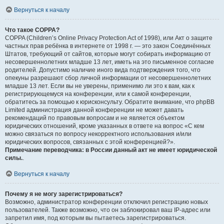
Вернуться к началу
Что такое COPPA?
COPPA (Children’s Online Privacy Protection Act of 1998), или Акт о защите
частных прав ребёнка в интернете от 1998 г. — это закон Соединённых
Штатов, требующий от сайтов, которые могут собирать информацию от
несовершеннолетних младше 13 лет, иметь на это письменное согласие
родителей. Допустимо наличие иного вида подтверждения того, что
опекуны разрешают сбор личной информации от несовершеннолетних
младше 13 лет. Если вы не уверены, применимо ли это к вам, как к
регистрирующемуся на конференции, или к самой конференции,
обратитесь за помощью к юрисконсульту. Обратите внимание, что phpBB
Limited администрация данной конференции не может давать
рекомендаций по правовым вопросам и не является объектом
юридических отношений, кроме указанных в ответе на вопрос «С кем
можно связаться по вопросу некорректного использования и/или
юридических вопросов, связанных с этой конференцией?».
Примечание переводчика: в России данный акт не имеет юридической
силы.
.
Вернуться к началу
Почему я не могу зарегистрироваться?
Возможно, администратор конференции отключил регистрацию новых
пользователей. Также возможно, что он заблокировал ваш IP-адрес или
запретил имя, под которым вы пытаетесь зарегистрироваться.