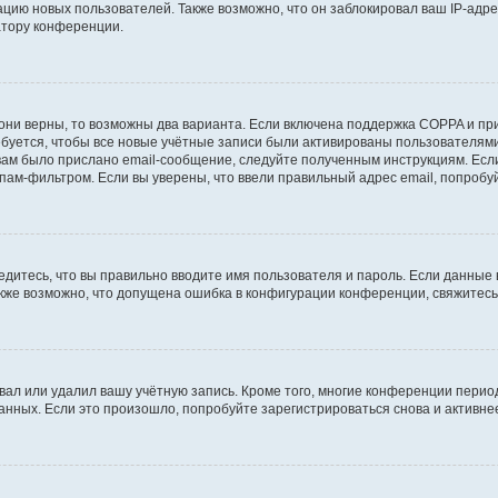
ию новых пользователей. Также возможно, что он заблокировал ваш IP-адре
атору конференции.
они верны, то возможны два варианта. Если включена поддержка COPPA и при 
уется, чтобы все новые учётные записи были активированы пользователями
ам было прислано email-сообщение, следуйте полученным инструкциям. Если
пам-фильтром. Если вы уверены, что ввели правильный адрес email, попробу
едитесь, что вы правильно вводите имя пользователя и пароль. Если данные
Также возможно, что допущена ошибка в конфигурации конференции, свяжитес
вал или удалил вашу учётную запись. Кроме того, многие конференции перио
ных. Если это произошло, попробуйте зарегистрироваться снова и активнее 