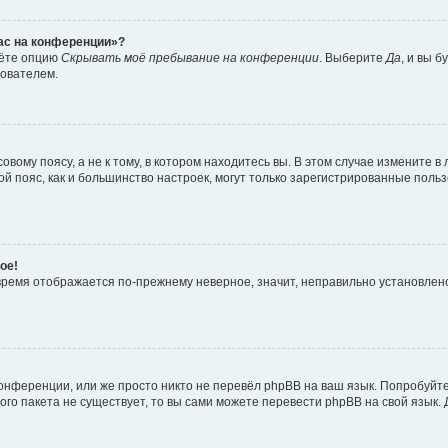
час на конференции»?
дёте опцию
Скрывать моё пребывание на конференции
. Выберите
Да
, и вы 
зователем.
вому поясу, а не к тому, в котором находитесь вы. В этом случае измените в 
овой пояс, как и большинство настроек, могут только зарегистрированные пол
ое!
о время отображается по-прежнему неверное, значит, неправильно установле
онференции, или же просто никто не перевёл phpBB на ваш язык. Попробуйт
вого пакета не существует, то вы сами можете перевести phpBB на свой язы