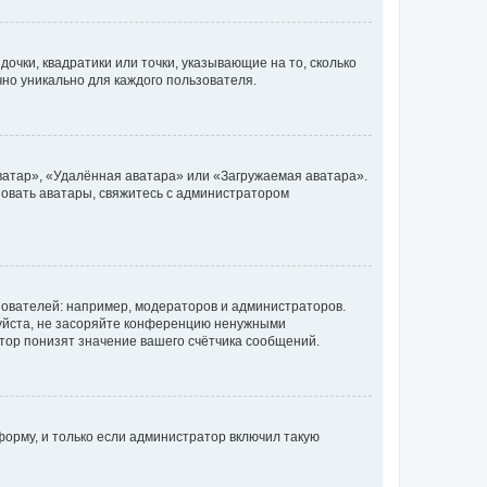
очки, квадратики или точки, указывающие на то, сколько
чно уникально для каждого пользователя.
ватар», «Удалённая аватара» или «Загружаемая аватара».
ьзовать аватары, свяжитесь с администратором
ователей: например, модераторов и администраторов.
уйста, не засоряйте конференцию ненужными
тор понизят значение вашего счётчика сообщений.
орму, и только если администратор включил такую