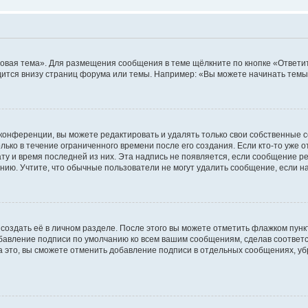
овая тема». Для размещения сообщения в теме щёлкните по кнопке «Ответит
ится внизу страниц форума или темы. Например: «Вы можете начинать темы»
конференции, вы можете редактировать и удалять только свои собственные 
ько в течение ограниченного времени после его создания. Если кто-то уже 
дату и время последней из них. Эта надпись не появляется, если сообщение 
ию. Учтите, что обычные пользователи не могут удалить сообщение, если на 
создать её в личном разделе. После этого вы можете отметить флажком пун
обавление подписи по умолчанию ко всем вашим сообщениям, сделав соотве
а это, вы сможете отменить добавление подписи в отдельных сообщениях, у