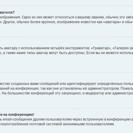
ователя?
зображения. Одно из них может относиться к вашему званию, обычно это звёзд
. Другое, обычно более крупное, изображение известно как «аватара» и обы
ь аватару с использованием четырёх инструментов: «Граватар», «Галерея а
, а также какие типы аватар могут быть доступны. Если вы не можете испол
чество созданных вами сообщений или идентифицируют определённых польз
аний на конференции, так как они установлены её администратором. Пожал
е. На большинстве конференций это запрещено, и модератор или администра
ти на конференцию!
ь email-сообщения другим пользователям через встроенную в конференцию ф
ь злоупотребления почтовой системой анонимными пользователями.