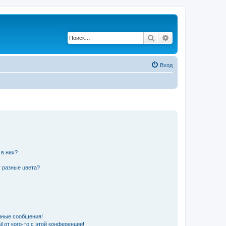
Поиск
Расширенный по
Вход
 в них?
 разные цвета?
чные сообщения!
 от кого-то с этой конференции!