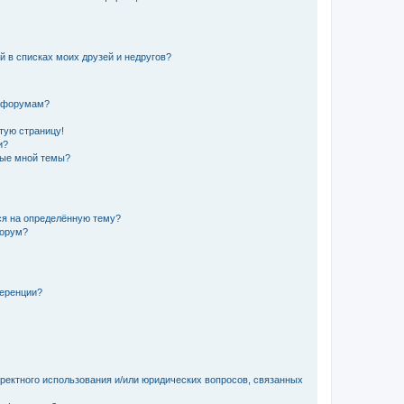
й в списках моих друзей и недругов?
и форумам?
стую страницу!
и?
ные мной темы?
ься на определённую тему?
форум?
ференции?
рректного использования и/или юридических вопросов, связанных