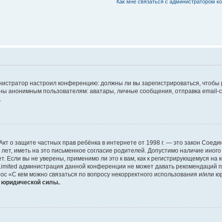
Как мне связаться с администратором 
дминистратор настроил конференцию: должны ли вы зарегистрироваться, чтобы
 анонимным пользователям: аватары, личные сообщения, отправка email-сооб
.
 или Акт о защите частных прав ребёнка в интернете от 1998 г. — это закон Со
т, иметь на это письменное согласие родителей. Допустимо наличие иного
 Если вы не уверены, применимо ли это к вам, как к регистрирующемуся на 
Limited администрация данной конференции не может давать рекомендаций 
ос «С кем можно связаться по вопросу некорректного использования и/или ю
т юридической силы.
.