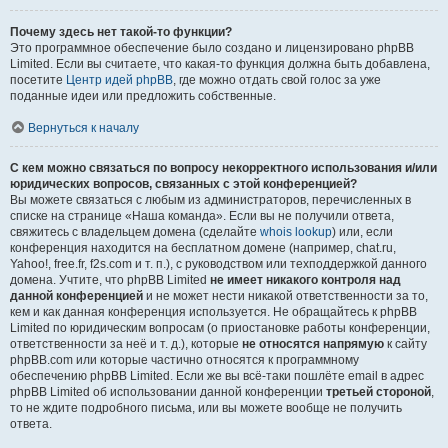
Почему здесь нет такой-то функции?
Это программное обеспечение было создано и лицензировано phpBB
Limited. Если вы считаете, что какая-то функция должна быть добавлена,
посетите
Центр идей phpBB
, где можно отдать свой голос за уже
поданные идеи или предложить собственные.
Вернуться к началу
С кем можно связаться по вопросу некорректного использования и/или
юридических вопросов, связанных с этой конференцией?
Вы можете связаться с любым из администраторов, перечисленных в
списке на странице «Наша команда». Если вы не получили ответа,
свяжитесь с владельцем домена (сделайте
whois lookup
) или, если
конференция находится на бесплатном домене (например, chat.ru,
Yahoo!, free.fr, f2s.com и т. п.), с руководством или техподдержкой данного
домена. Учтите, что phpBB Limited
не имеет никакого контроля над
данной конференцией
и не может нести никакой ответственности за то,
кем и как данная конференция используется. Не обращайтесь к phpBB
Limited по юридическим вопросам (о приостановке работы конференции,
ответственности за неё и т. д.), которые
не относятся напрямую
к сайту
phpBB.com или которые частично относятся к программному
обеспечению phpBB Limited. Если же вы всё-таки пошлёте email в адрес
phpBB Limited об использовании данной конференции
третьей стороной
,
то не ждите подробного письма, или вы можете вообще не получить
ответа.