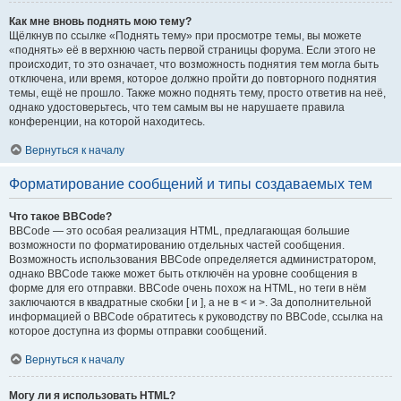
Как мне вновь поднять мою тему?
Щёлкнув по ссылке «Поднять тему» при просмотре темы, вы можете
«поднять» её в верхнюю часть первой страницы форума. Если этого не
происходит, то это означает, что возможность поднятия тем могла быть
отключена, или время, которое должно пройти до повторного поднятия
темы, ещё не прошло. Также можно поднять тему, просто ответив на неё,
однако удостоверьтесь, что тем самым вы не нарушаете правила
конференции, на которой находитесь.
Вернуться к началу
Форматирование сообщений и типы создаваемых тем
Что такое BBCode?
BBCode — это особая реализация HTML, предлагающая большие
возможности по форматированию отдельных частей сообщения.
Возможность использования BBCode определяется администратором,
однако BBCode также может быть отключён на уровне сообщения в
форме для его отправки. BBCode очень похож на HTML, но теги в нём
заключаются в квадратные скобки [ и ], а не в < и >. За дополнительной
информацией о BBCode обратитесь к руководству по BBCode, ссылка на
которое доступна из формы отправки сообщений.
Вернуться к началу
Могу ли я использовать HTML?