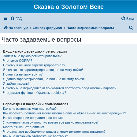
Сказка о Золотом Веке
FAQ
Вход
П
На главную
Список форумов
Часто задаваемые вопросы
о
Часто задаваемые вопросы
и
с
Вход на конференцию и регистрация
Зачем мне нужно регистрироваться?
к
Что такое COPPA?
Почему я не могу зарегистрироваться?
Я только что зарегистрировался, но не могу войти!
Почему я не могу войти?
Я давно зарегистрирован, но больше не могу войти!
Я забыл пароль!
Почему мне периодически приходится повторять ввод имени и пароля?
Что делает функция «Удалить cookies»?
Параметры и настройки пользователя
Как мне изменить мои настройки?
Как избежать появления моего имени в списке «Кто сейчас на конференции»?
На конференции неправильное время!
Я изменил часовой пояс, но время всё равно неправильное!
Моего языка нет в списке!
Что означают изображения рядом с моим именем пользователя?
Как мне включить отображение аватары?