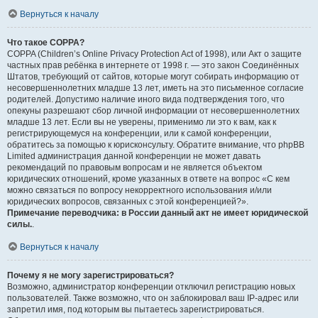
Вернуться к началу
Что такое COPPA?
COPPA (Children’s Online Privacy Protection Act of 1998), или Акт о защите
частных прав ребёнка в интернете от 1998 г. — это закон Соединённых
Штатов, требующий от сайтов, которые могут собирать информацию от
несовершеннолетних младше 13 лет, иметь на это письменное согласие
родителей. Допустимо наличие иного вида подтверждения того, что
опекуны разрешают сбор личной информации от несовершеннолетних
младше 13 лет. Если вы не уверены, применимо ли это к вам, как к
регистрирующемуся на конференции, или к самой конференции,
обратитесь за помощью к юрисконсульту. Обратите внимание, что phpBB
Limited администрация данной конференции не может давать
рекомендаций по правовым вопросам и не является объектом
юридических отношений, кроме указанных в ответе на вопрос «С кем
можно связаться по вопросу некорректного использования и/или
юридических вопросов, связанных с этой конференцией?».
Примечание переводчика: в России данный акт не имеет юридической
силы.
.
Вернуться к началу
Почему я не могу зарегистрироваться?
Возможно, администратор конференции отключил регистрацию новых
пользователей. Также возможно, что он заблокировал ваш IP-адрес или
запретил имя, под которым вы пытаетесь зарегистрироваться.