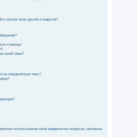
й в списках моих друзей и недругов?
и форумам?
стую страницу!
и?
ные мной темы?
ься на определённую тему?
форум?
ференции?
рректного использования и/или юридических вопросов, связанных