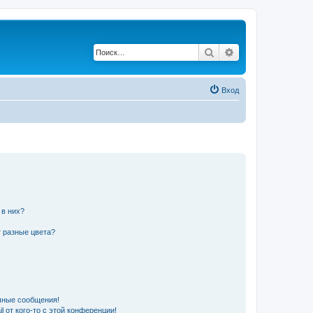
Поиск
Расширенный по
Вход
 в них?
 разные цвета?
чные сообщения!
 от кого-то с этой конференции!