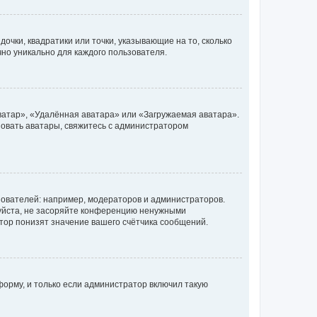
очки, квадратики или точки, указывающие на то, сколько
чно уникально для каждого пользователя.
ватар», «Удалённая аватара» или «Загружаемая аватара».
ьзовать аватары, свяжитесь с администратором
ователей: например, модераторов и администраторов.
уйста, не засоряйте конференцию ненужными
тор понизят значение вашего счётчика сообщений.
орму, и только если администратор включил такую