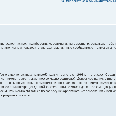
Как мне связаться с администратором 
дминистратор настроил конференцию: должны ли вы зарегистрироваться, чтобы
 анонимным пользователям: аватары, личные сообщения, отправка email-сооб
.
 или Акт о защите частных прав ребёнка в интернете от 1998 г. — это закон Со
т, иметь на это письменное согласие родителей. Допустимо наличие иного
 Если вы не уверены, применимо ли это к вам, как к регистрирующемуся на 
Limited администрация данной конференции не может давать рекомендаций 
ос «С кем можно связаться по вопросу некорректного использования и/или ю
т юридической силы.
.