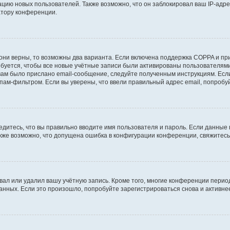
ию новых пользователей. Также возможно, что он заблокировал ваш IP-адре
атору конференции.
они верны, то возможны два варианта. Если включена поддержка COPPA и при 
уется, чтобы все новые учётные записи были активированы пользователями
ам было прислано email-сообщение, следуйте полученным инструкциям. Если
пам-фильтром. Если вы уверены, что ввели правильный адрес email, попробу
едитесь, что вы правильно вводите имя пользователя и пароль. Если данные
Также возможно, что допущена ошибка в конфигурации конференции, свяжитес
вал или удалил вашу учётную запись. Кроме того, многие конференции перио
ных. Если это произошло, попробуйте зарегистрироваться снова и активнее 