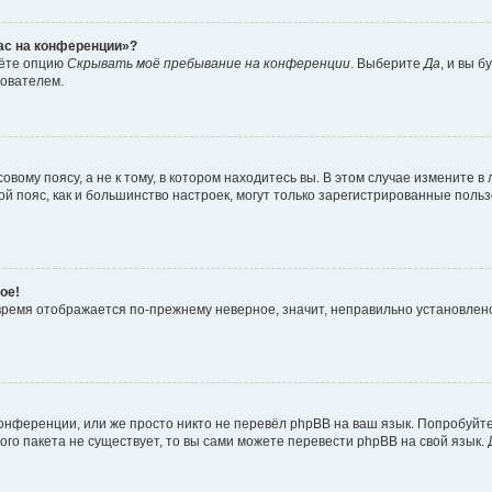
час на конференции»?
дёте опцию
Скрывать моё пребывание на конференции
. Выберите
Да
, и вы 
зователем.
вому поясу, а не к тому, в котором находитесь вы. В этом случае измените в 
овой пояс, как и большинство настроек, могут только зарегистрированные пол
ое!
о время отображается по-прежнему неверное, значит, неправильно установле
онференции, или же просто никто не перевёл phpBB на ваш язык. Попробуйт
вого пакета не существует, то вы сами можете перевести phpBB на свой язы