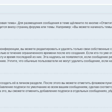
овая тема». Для размещения сообщения в теме щёлкните по кнопке «Ответит
ится внизу страниц форума или темы. Например: «Вы можете начинать темы»
конференции, вы можете редактировать и удалять только свои собственные 
ько в течение ограниченного времени после его создания. Если кто-то уже 
дату и время последней из них. Эта надпись не появляется, если сообщение 
ию. Учтите, что обычные пользователи не могут удалить сообщение, если на 
создать её в личном разделе. После этого вы можете отметить флажком пун
обавление подписи по умолчанию ко всем вашим сообщениям, сделав соотве
а это, вы сможете отменить добавление подписи в отдельных сообщениях, у