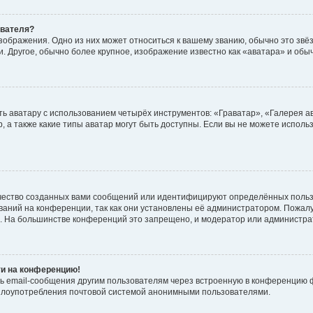
ователя?
зображения. Одно из них может относиться к вашему званию, обычно это звёзд
. Другое, обычно более крупное, изображение известно как «аватара» и обы
ь аватару с использованием четырёх инструментов: «Граватар», «Галерея а
, а также какие типы аватар могут быть доступны. Если вы не можете испол
чество созданных вами сообщений или идентифицируют определённых польз
аний на конференции, так как они установлены её администратором. Пожал
е. На большинстве конференций это запрещено, и модератор или администра
ти на конференцию!
ь email-сообщения другим пользователям через встроенную в конференцию ф
ь злоупотребления почтовой системой анонимными пользователями.