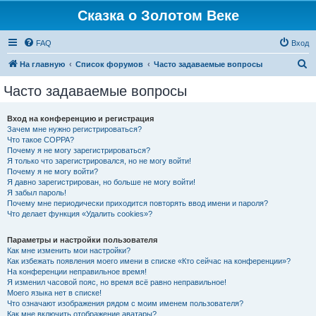
Сказка о Золотом Веке
FAQ
Вход
П
На главную
Список форумов
Часто задаваемые вопросы
о
Часто задаваемые вопросы
и
с
Вход на конференцию и регистрация
Зачем мне нужно регистрироваться?
к
Что такое COPPA?
Почему я не могу зарегистрироваться?
Я только что зарегистрировался, но не могу войти!
Почему я не могу войти?
Я давно зарегистрирован, но больше не могу войти!
Я забыл пароль!
Почему мне периодически приходится повторять ввод имени и пароля?
Что делает функция «Удалить cookies»?
Параметры и настройки пользователя
Как мне изменить мои настройки?
Как избежать появления моего имени в списке «Кто сейчас на конференции»?
На конференции неправильное время!
Я изменил часовой пояс, но время всё равно неправильное!
Моего языка нет в списке!
Что означают изображения рядом с моим именем пользователя?
Как мне включить отображение аватары?