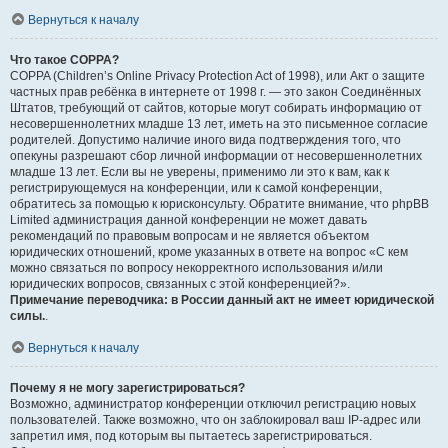
Вернуться к началу
Что такое COPPA?
COPPA (Children’s Online Privacy Protection Act of 1998), или Акт о защите
частных прав ребёнка в интернете от 1998 г. — это закон Соединённых
Штатов, требующий от сайтов, которые могут собирать информацию от
несовершеннолетних младше 13 лет, иметь на это письменное согласие
родителей. Допустимо наличие иного вида подтверждения того, что
опекуны разрешают сбор личной информации от несовершеннолетних
младше 13 лет. Если вы не уверены, применимо ли это к вам, как к
регистрирующемуся на конференции, или к самой конференции,
обратитесь за помощью к юрисконсульту. Обратите внимание, что phpBB
Limited администрация данной конференции не может давать
рекомендаций по правовым вопросам и не является объектом
юридических отношений, кроме указанных в ответе на вопрос «С кем
можно связаться по вопросу некорректного использования и/или
юридических вопросов, связанных с этой конференцией?».
Примечание переводчика: в России данный акт не имеет юридической
силы.
.
Вернуться к началу
Почему я не могу зарегистрироваться?
Возможно, администратор конференции отключил регистрацию новых
пользователей. Также возможно, что он заблокировал ваш IP-адрес или
запретил имя, под которым вы пытаетесь зарегистрироваться.