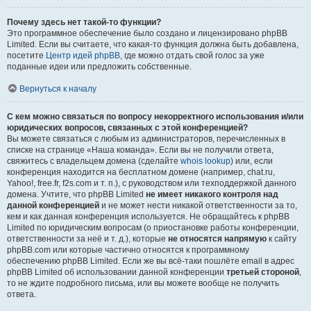
Почему здесь нет такой-то функции?
Это программное обеспечение было создано и лицензировано phpBB
Limited. Если вы считаете, что какая-то функция должна быть добавлена,
посетите
Центр идей phpBB
, где можно отдать свой голос за уже
поданные идеи или предложить собственные.
Вернуться к началу
С кем можно связаться по вопросу некорректного использования и/или
юридических вопросов, связанных с этой конференцией?
Вы можете связаться с любым из администраторов, перечисленных в
списке на странице «Наша команда». Если вы не получили ответа,
свяжитесь с владельцем домена (сделайте
whois lookup
) или, если
конференция находится на бесплатном домене (например, chat.ru,
Yahoo!, free.fr, f2s.com и т. п.), с руководством или техподдержкой данного
домена. Учтите, что phpBB Limited
не имеет никакого контроля над
данной конференцией
и не может нести никакой ответственности за то,
кем и как данная конференция используется. Не обращайтесь к phpBB
Limited по юридическим вопросам (о приостановке работы конференции,
ответственности за неё и т. д.), которые
не относятся напрямую
к сайту
phpBB.com или которые частично относятся к программному
обеспечению phpBB Limited. Если же вы всё-таки пошлёте email в адрес
phpBB Limited об использовании данной конференции
третьей стороной
,
то не ждите подробного письма, или вы можете вообще не получить
ответа.