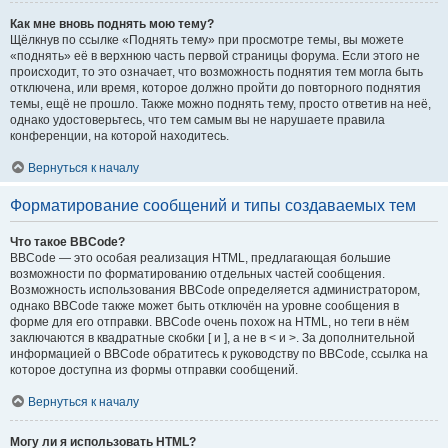
Как мне вновь поднять мою тему?
Щёлкнув по ссылке «Поднять тему» при просмотре темы, вы можете
«поднять» её в верхнюю часть первой страницы форума. Если этого не
происходит, то это означает, что возможность поднятия тем могла быть
отключена, или время, которое должно пройти до повторного поднятия
темы, ещё не прошло. Также можно поднять тему, просто ответив на неё,
однако удостоверьтесь, что тем самым вы не нарушаете правила
конференции, на которой находитесь.
Вернуться к началу
Форматирование сообщений и типы создаваемых тем
Что такое BBCode?
BBCode — это особая реализация HTML, предлагающая большие
возможности по форматированию отдельных частей сообщения.
Возможность использования BBCode определяется администратором,
однако BBCode также может быть отключён на уровне сообщения в
форме для его отправки. BBCode очень похож на HTML, но теги в нём
заключаются в квадратные скобки [ и ], а не в < и >. За дополнительной
информацией о BBCode обратитесь к руководству по BBCode, ссылка на
которое доступна из формы отправки сообщений.
Вернуться к началу
Могу ли я использовать HTML?