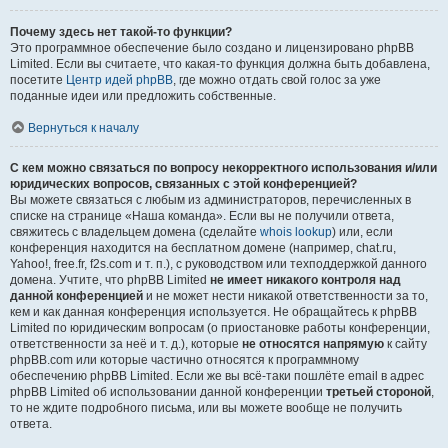
Почему здесь нет такой-то функции?
Это программное обеспечение было создано и лицензировано phpBB
Limited. Если вы считаете, что какая-то функция должна быть добавлена,
посетите
Центр идей phpBB
, где можно отдать свой голос за уже
поданные идеи или предложить собственные.
Вернуться к началу
С кем можно связаться по вопросу некорректного использования и/или
юридических вопросов, связанных с этой конференцией?
Вы можете связаться с любым из администраторов, перечисленных в
списке на странице «Наша команда». Если вы не получили ответа,
свяжитесь с владельцем домена (сделайте
whois lookup
) или, если
конференция находится на бесплатном домене (например, chat.ru,
Yahoo!, free.fr, f2s.com и т. п.), с руководством или техподдержкой данного
домена. Учтите, что phpBB Limited
не имеет никакого контроля над
данной конференцией
и не может нести никакой ответственности за то,
кем и как данная конференция используется. Не обращайтесь к phpBB
Limited по юридическим вопросам (о приостановке работы конференции,
ответственности за неё и т. д.), которые
не относятся напрямую
к сайту
phpBB.com или которые частично относятся к программному
обеспечению phpBB Limited. Если же вы всё-таки пошлёте email в адрес
phpBB Limited об использовании данной конференции
третьей стороной
,
то не ждите подробного письма, или вы можете вообще не получить
ответа.