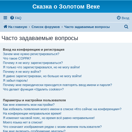
Сказка о Золотом Веке
FAQ
Вход
П
На главную
Список форумов
Часто задаваемые вопросы
о
Часто задаваемые вопросы
и
с
Вход на конференцию и регистрация
Зачем мне нужно регистрироваться?
к
Что такое COPPA?
Почему я не могу зарегистрироваться?
Я только что зарегистрировался, но не могу войти!
Почему я не могу войти?
Я давно зарегистрирован, но больше не могу войти!
Я забыл пароль!
Почему мне периодически приходится повторять ввод имени и пароля?
Что делает функция «Удалить cookies»?
Параметры и настройки пользователя
Как мне изменить мои настройки?
Как избежать появления моего имени в списке «Кто сейчас на конференции»?
На конференции неправильное время!
Я изменил часовой пояс, но время всё равно неправильное!
Моего языка нет в списке!
Что означают изображения рядом с моим именем пользователя?
Как мне включить отображение аватары?