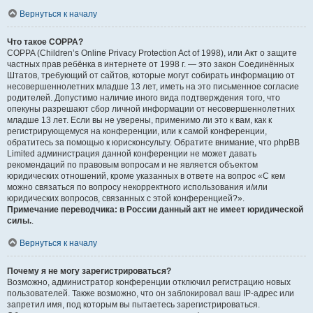
Вернуться к началу
Что такое COPPA?
COPPA (Children’s Online Privacy Protection Act of 1998), или Акт о защите
частных прав ребёнка в интернете от 1998 г. — это закон Соединённых
Штатов, требующий от сайтов, которые могут собирать информацию от
несовершеннолетних младше 13 лет, иметь на это письменное согласие
родителей. Допустимо наличие иного вида подтверждения того, что
опекуны разрешают сбор личной информации от несовершеннолетних
младше 13 лет. Если вы не уверены, применимо ли это к вам, как к
регистрирующемуся на конференции, или к самой конференции,
обратитесь за помощью к юрисконсульту. Обратите внимание, что phpBB
Limited администрация данной конференции не может давать
рекомендаций по правовым вопросам и не является объектом
юридических отношений, кроме указанных в ответе на вопрос «С кем
можно связаться по вопросу некорректного использования и/или
юридических вопросов, связанных с этой конференцией?».
Примечание переводчика: в России данный акт не имеет юридической
силы.
.
Вернуться к началу
Почему я не могу зарегистрироваться?
Возможно, администратор конференции отключил регистрацию новых
пользователей. Также возможно, что он заблокировал ваш IP-адрес или
запретил имя, под которым вы пытаетесь зарегистрироваться.