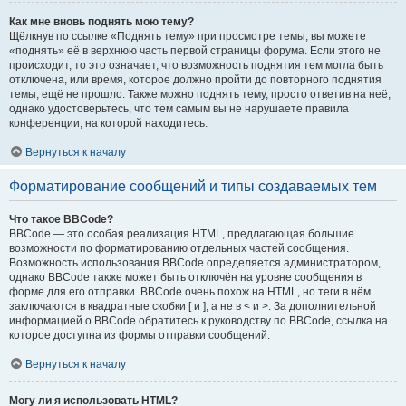
Как мне вновь поднять мою тему?
Щёлкнув по ссылке «Поднять тему» при просмотре темы, вы можете
«поднять» её в верхнюю часть первой страницы форума. Если этого не
происходит, то это означает, что возможность поднятия тем могла быть
отключена, или время, которое должно пройти до повторного поднятия
темы, ещё не прошло. Также можно поднять тему, просто ответив на неё,
однако удостоверьтесь, что тем самым вы не нарушаете правила
конференции, на которой находитесь.
Вернуться к началу
Форматирование сообщений и типы создаваемых тем
Что такое BBCode?
BBCode — это особая реализация HTML, предлагающая большие
возможности по форматированию отдельных частей сообщения.
Возможность использования BBCode определяется администратором,
однако BBCode также может быть отключён на уровне сообщения в
форме для его отправки. BBCode очень похож на HTML, но теги в нём
заключаются в квадратные скобки [ и ], а не в < и >. За дополнительной
информацией о BBCode обратитесь к руководству по BBCode, ссылка на
которое доступна из формы отправки сообщений.
Вернуться к началу
Могу ли я использовать HTML?