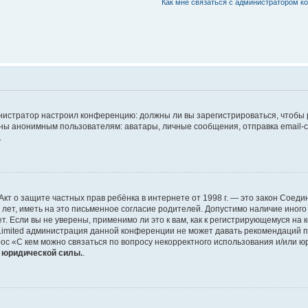
Как мне связаться с администратором 
дминистратор настроил конференцию: должны ли вы зарегистрироваться, чтобы
 анонимным пользователям: аватары, личные сообщения, отправка email-сооб
.
 или Акт о защите частных прав ребёнка в интернете от 1998 г. — это закон Со
т, иметь на это письменное согласие родителей. Допустимо наличие иного
 Если вы не уверены, применимо ли это к вам, как к регистрирующемуся на 
Limited администрация данной конференции не может давать рекомендаций 
ос «С кем можно связаться по вопросу некорректного использования и/или ю
т юридической силы.
.