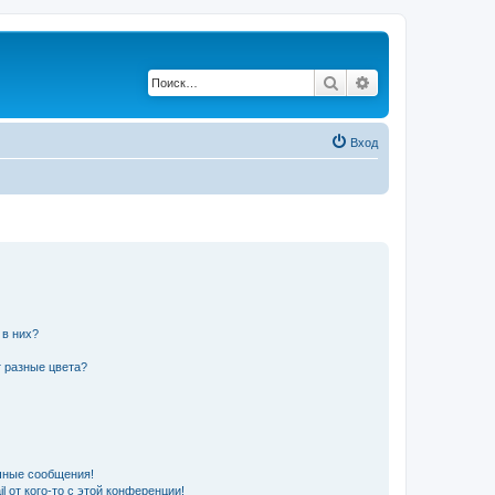
Поиск
Расширенный по
Вход
 в них?
 разные цвета?
чные сообщения!
 от кого-то с этой конференции!