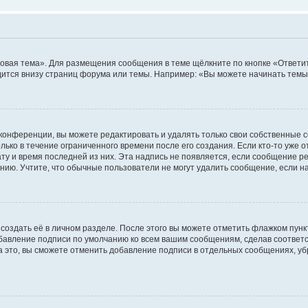
овая тема». Для размещения сообщения в теме щёлкните по кнопке «Ответит
ится внизу страниц форума или темы. Например: «Вы можете начинать темы»
конференции, вы можете редактировать и удалять только свои собственные 
ько в течение ограниченного времени после его создания. Если кто-то уже 
дату и время последней из них. Эта надпись не появляется, если сообщение 
ию. Учтите, что обычные пользователи не могут удалить сообщение, если на 
создать её в личном разделе. После этого вы можете отметить флажком пун
обавление подписи по умолчанию ко всем вашим сообщениям, сделав соотве
а это, вы сможете отменить добавление подписи в отдельных сообщениях, у