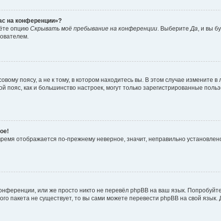
час на конференции»?
дёте опцию
Скрывать моё пребывание на конференции
. Выберите
Да
, и вы 
зователем.
вому поясу, а не к тому, в котором находитесь вы. В этом случае измените в 
овой пояс, как и большинство настроек, могут только зарегистрированные пол
ое!
о время отображается по-прежнему неверное, значит, неправильно установле
онференции, или же просто никто не перевёл phpBB на ваш язык. Попробуйт
вого пакета не существует, то вы сами можете перевести phpBB на свой язы