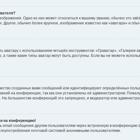
ователя?
зображения. Одно из них может относиться к вашему званию, обычно это звёзд
. Другое, обычно более крупное, изображение известно как «аватара» и обы
ь аватару с использованием четырёх инструментов: «Граватар», «Галерея а
, а также какие типы аватар могут быть доступны. Если вы не можете испол
чество созданных вами сообщений или идентифицируют определённых польз
аний на конференции, так как они установлены её администратором. Пожал
е. На большинстве конференций это запрещено, и модератор или администра
ти на конференцию!
ь email-сообщения другим пользователям через встроенную в конференцию ф
ь злоупотребления почтовой системой анонимными пользователями.