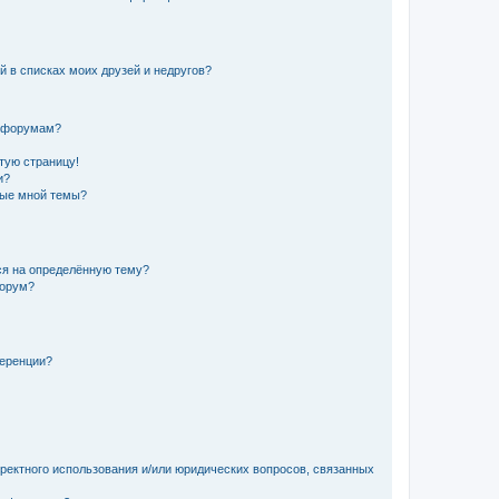
й в списках моих друзей и недругов?
и форумам?
стую страницу!
и?
ные мной темы?
ься на определённую тему?
форум?
ференции?
рректного использования и/или юридических вопросов, связанных