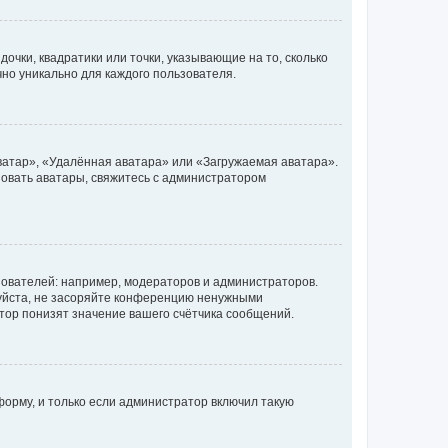
очки, квадратики или точки, указывающие на то, сколько
чно уникально для каждого пользователя.
ватар», «Удалённая аватара» или «Загружаемая аватара».
ьзовать аватары, свяжитесь с администратором
ователей: например, модераторов и администраторов.
уйста, не засоряйте конференцию ненужными
тор понизят значение вашего счётчика сообщений.
орму, и только если администратор включил такую