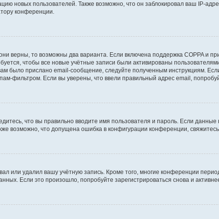
ию новых пользователей. Также возможно, что он заблокировал ваш IP-адре
атору конференции.
они верны, то возможны два варианта. Если включена поддержка COPPA и при 
уется, чтобы все новые учётные записи были активированы пользователями
ам было прислано email-сообщение, следуйте полученным инструкциям. Если
пам-фильтром. Если вы уверены, что ввели правильный адрес email, попробу
едитесь, что вы правильно вводите имя пользователя и пароль. Если данные
Также возможно, что допущена ошибка в конфигурации конференции, свяжитес
вал или удалил вашу учётную запись. Кроме того, многие конференции перио
ных. Если это произошло, попробуйте зарегистрироваться снова и активнее 