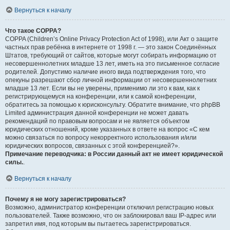
Вернуться к началу
Что такое COPPA?
COPPA (Children’s Online Privacy Protection Act of 1998), или Акт о защите
частных прав ребёнка в интернете от 1998 г. — это закон Соединённых
Штатов, требующий от сайтов, которые могут собирать информацию от
несовершеннолетних младше 13 лет, иметь на это письменное согласие
родителей. Допустимо наличие иного вида подтверждения того, что
опекуны разрешают сбор личной информации от несовершеннолетних
младше 13 лет. Если вы не уверены, применимо ли это к вам, как к
регистрирующемуся на конференции, или к самой конференции,
обратитесь за помощью к юрисконсульту. Обратите внимание, что phpBB
Limited администрация данной конференции не может давать
рекомендаций по правовым вопросам и не является объектом
юридических отношений, кроме указанных в ответе на вопрос «С кем
можно связаться по вопросу некорректного использования и/или
юридических вопросов, связанных с этой конференцией?».
Примечание переводчика: в России данный акт не имеет юридической
силы.
.
Вернуться к началу
Почему я не могу зарегистрироваться?
Возможно, администратор конференции отключил регистрацию новых
пользователей. Также возможно, что он заблокировал ваш IP-адрес или
запретил имя, под которым вы пытаетесь зарегистрироваться.