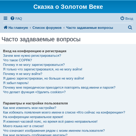
Сказка о Золотом Веке
FAQ
Вход
П
На главную
Список форумов
Часто задаваемые вопросы
о
Часто задаваемые вопросы
и
с
Вход на конференцию и регистрация
Зачем мне нужно регистрироваться?
к
Что такое COPPA?
Почему я не могу зарегистрироваться?
Я только что зарегистрировался, но не могу войти!
Почему я не могу войти?
Я давно зарегистрирован, но больше не могу войти!
Я забыл пароль!
Почему мне периодически приходится повторять ввод имени и пароля?
Что делает функция «Удалить cookies»?
Параметры и настройки пользователя
Как мне изменить мои настройки?
Как избежать появления моего имени в списке «Кто сейчас на конференции»?
На конференции неправильное время!
Я изменил часовой пояс, но время всё равно неправильное!
Моего языка нет в списке!
Что означают изображения рядом с моим именем пользователя?
Как мне включить отображение аватары?