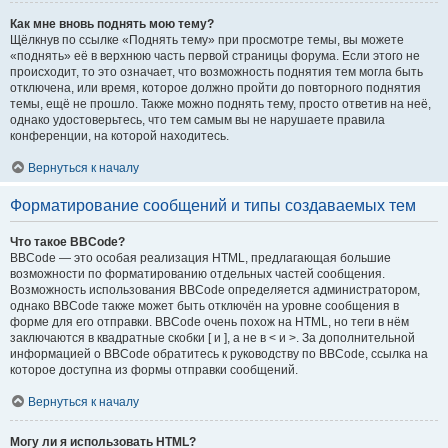
Как мне вновь поднять мою тему?
Щёлкнув по ссылке «Поднять тему» при просмотре темы, вы можете
«поднять» её в верхнюю часть первой страницы форума. Если этого не
происходит, то это означает, что возможность поднятия тем могла быть
отключена, или время, которое должно пройти до повторного поднятия
темы, ещё не прошло. Также можно поднять тему, просто ответив на неё,
однако удостоверьтесь, что тем самым вы не нарушаете правила
конференции, на которой находитесь.
Вернуться к началу
Форматирование сообщений и типы создаваемых тем
Что такое BBCode?
BBCode — это особая реализация HTML, предлагающая большие
возможности по форматированию отдельных частей сообщения.
Возможность использования BBCode определяется администратором,
однако BBCode также может быть отключён на уровне сообщения в
форме для его отправки. BBCode очень похож на HTML, но теги в нём
заключаются в квадратные скобки [ и ], а не в < и >. За дополнительной
информацией о BBCode обратитесь к руководству по BBCode, ссылка на
которое доступна из формы отправки сообщений.
Вернуться к началу
Могу ли я использовать HTML?