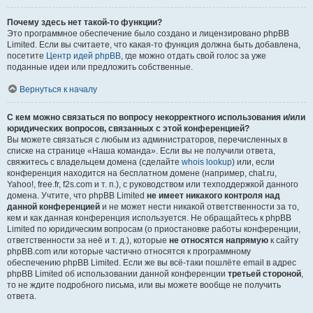
Почему здесь нет такой-то функции?
Это программное обеспечение было создано и лицензировано phpBB
Limited. Если вы считаете, что какая-то функция должна быть добавлена,
посетите
Центр идей phpBB
, где можно отдать свой голос за уже
поданные идеи или предложить собственные.
Вернуться к началу
С кем можно связаться по вопросу некорректного использования и/или
юридических вопросов, связанных с этой конференцией?
Вы можете связаться с любым из администраторов, перечисленных в
списке на странице «Наша команда». Если вы не получили ответа,
свяжитесь с владельцем домена (сделайте
whois lookup
) или, если
конференция находится на бесплатном домене (например, chat.ru,
Yahoo!, free.fr, f2s.com и т. п.), с руководством или техподдержкой данного
домена. Учтите, что phpBB Limited
не имеет никакого контроля над
данной конференцией
и не может нести никакой ответственности за то,
кем и как данная конференция используется. Не обращайтесь к phpBB
Limited по юридическим вопросам (о приостановке работы конференции,
ответственности за неё и т. д.), которые
не относятся напрямую
к сайту
phpBB.com или которые частично относятся к программному
обеспечению phpBB Limited. Если же вы всё-таки пошлёте email в адрес
phpBB Limited об использовании данной конференции
третьей стороной
,
то не ждите подробного письма, или вы можете вообще не получить
ответа.