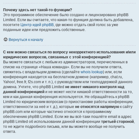
Почему здесь нет такой-то функции?
Это программное обеспечение было создано и лицензировано phpBB
Limited. Если вы считаете, что какая-то функция должна быть добавлена,
посетите
Центр идей phpBB
, где можно отдать свой голос за уже
поданные идеи или предложить собственные.
Вернуться к началу
С кем можно связаться по вопросу некорректного использования и/или
юридических вопросов, связанных с этой конференцией?
Вы можете связаться с любым из администраторов, перечисленных в
списке на странице «Наша команда». Если вы не получили ответа,
свяжитесь с владельцем домена (сделайте
whois lookup
) или, если
конференция находится на бесплатном домене (например, chat.ru,
Yahoo!, free.fr, f2s.com и т. п.), с руководством или техподдержкой данного
домена. Учтите, что phpBB Limited
не имеет никакого контроля над
данной конференцией
и не может нести никакой ответственности за то,
кем и как данная конференция используется. Не обращайтесь к phpBB
Limited по юридическим вопросам (о приостановке работы конференции,
ответственности за неё и т. д.), которые
не относятся напрямую
к сайту
phpBB.com или которые частично относятся к программному
обеспечению phpBB Limited. Если же вы всё-таки пошлёте email в адрес
phpBB Limited об использовании данной конференции
третьей стороной
,
то не ждите подробного письма, или вы можете вообще не получить
ответа.