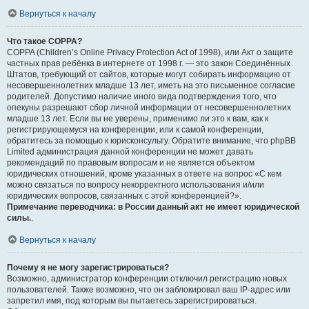
Вернуться к началу
Что такое COPPA?
COPPA (Children’s Online Privacy Protection Act of 1998), или Акт о защите
частных прав ребёнка в интернете от 1998 г. — это закон Соединённых
Штатов, требующий от сайтов, которые могут собирать информацию от
несовершеннолетних младше 13 лет, иметь на это письменное согласие
родителей. Допустимо наличие иного вида подтверждения того, что
опекуны разрешают сбор личной информации от несовершеннолетних
младше 13 лет. Если вы не уверены, применимо ли это к вам, как к
регистрирующемуся на конференции, или к самой конференции,
обратитесь за помощью к юрисконсульту. Обратите внимание, что phpBB
Limited администрация данной конференции не может давать
рекомендаций по правовым вопросам и не является объектом
юридических отношений, кроме указанных в ответе на вопрос «С кем
можно связаться по вопросу некорректного использования и/или
юридических вопросов, связанных с этой конференцией?».
Примечание переводчика: в России данный акт не имеет юридической
силы.
.
Вернуться к началу
Почему я не могу зарегистрироваться?
Возможно, администратор конференции отключил регистрацию новых
пользователей. Также возможно, что он заблокировал ваш IP-адрес или
запретил имя, под которым вы пытаетесь зарегистрироваться.