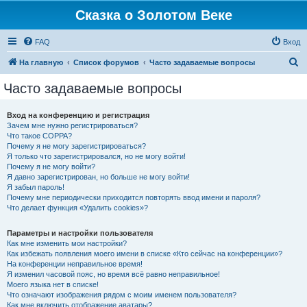
Сказка о Золотом Веке
FAQ
Вход
П
На главную
Список форумов
Часто задаваемые вопросы
о
Часто задаваемые вопросы
и
с
Вход на конференцию и регистрация
Зачем мне нужно регистрироваться?
к
Что такое COPPA?
Почему я не могу зарегистрироваться?
Я только что зарегистрировался, но не могу войти!
Почему я не могу войти?
Я давно зарегистрирован, но больше не могу войти!
Я забыл пароль!
Почему мне периодически приходится повторять ввод имени и пароля?
Что делает функция «Удалить cookies»?
Параметры и настройки пользователя
Как мне изменить мои настройки?
Как избежать появления моего имени в списке «Кто сейчас на конференции»?
На конференции неправильное время!
Я изменил часовой пояс, но время всё равно неправильное!
Моего языка нет в списке!
Что означают изображения рядом с моим именем пользователя?
Как мне включить отображение аватары?