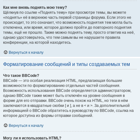
Как мне вновь поднять мою тему?
Щёлкнув по ссылке «Поднять тему» при просмотре темы, вы можете
«поднять» её в верхнюю часть первой страницы форума. Если этого не
происходит, то это означает, что возможность поднятия тем могла быть
отключена, или время, которое должно пройти до повторного поднятия
темы, ещё не прошло. Также можно поднять тему, просто ответив на неё,
однако удостоверьтесь, что тем самым вы не нарушаете правила
конференции, на которой находитесь.
Вернуться к началу
Форматирование сообщений и типы создаваемых тем
Что такое BBCode?
BBCode — это особая реализация HTML, предлагающая большие
возможности по форматированию отдельных частей сообщения.
Возможность использования BBCode определяется администратором,
однако BBCode также может быть отключён на уровне сообщения в
форме для его отправки. BBCode очень похож на HTML, но теги в нём
заключаются в квадратные скобки [ и ], а не в < и >. За дополнительной
информацией о BBCode обратитесь к руководству по BBCode, ссылка на
которое доступна из формы отправки сообщений.
Вернуться к началу
Могу ли я использовать HTML?