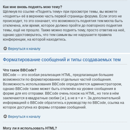
Как мне вновь поднять мою тему?
Щёлкнув по ссылке «Поднять тему» при просмотре темы, вы можете
«поднять» её в верхнюю часть первой страницы форума. Если этого не
происходит, то это означает, что возможность поднятия тем могла быть
отключена, или время, которое должно пройти до повторного поднятия
темы, ещё не прошло. Также можно поднять тему, просто ответив на неё,
однако удостоверьтесь, что тем самым вы не нарушаете правила
конференции, на которой находитесь.
Вернуться к началу
Форматирование сообщений и типы создаваемых тем
Что такое BBCode?
BBCode — это особая реализация HTML, предлагающая большие
возможности по форматированию отдельных частей сообщения.
Возможность использования BBCode определяется администратором,
однако BBCode также может быть отключён на уровне сообщения в
форме для его отправки. BBCode очень похож на HTML, но теги в нём
заключаются в квадратные скобки [ и ], а не в < и >. За дополнительной
информацией о BBCode обратитесь к руководству по BBCode, ссылка на
которое доступна из формы отправки сообщений.
Вернуться к началу
Могу ли я использовать HTML?