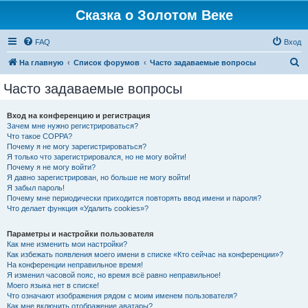
Сказка о Золотом Веке
FAQ
Вход
П
На главную
Список форумов
Часто задаваемые вопросы
о
Часто задаваемые вопросы
и
с
Вход на конференцию и регистрация
Зачем мне нужно регистрироваться?
к
Что такое COPPA?
Почему я не могу зарегистрироваться?
Я только что зарегистрировался, но не могу войти!
Почему я не могу войти?
Я давно зарегистрирован, но больше не могу войти!
Я забыл пароль!
Почему мне периодически приходится повторять ввод имени и пароля?
Что делает функция «Удалить cookies»?
Параметры и настройки пользователя
Как мне изменить мои настройки?
Как избежать появления моего имени в списке «Кто сейчас на конференции»?
На конференции неправильное время!
Я изменил часовой пояс, но время всё равно неправильное!
Моего языка нет в списке!
Что означают изображения рядом с моим именем пользователя?
Как мне включить отображение аватары?