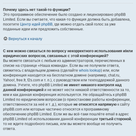
Почему здесь нет такой-то функции?
Это программное обеспечение было создано и лицензировано phpBB
Limited. Если вы считаете, что какая-то функция должна быть добавлена,
посетите
Центр идей phpBB
, где можно отдать свой голос за уже
поданные идеи или предложить собственные.
Вернуться к началу
С кем можно связаться по вопросу некорректного использования и/или
юридических вопросов, связанных с этой конференцией?
Вы можете связаться с любым из администраторов, перечисленных в
списке на странице «Наша команда». Если вы не получили ответа,
свяжитесь с владельцем домена (сделайте
whois lookup
) или, если
конференция находится на бесплатном домене (например, chat.ru,
Yahoo!, free.fr, f2s.com и т. п.), с руководством или техподдержкой данного
домена. Учтите, что phpBB Limited
не имеет никакого контроля над
данной конференцией
и не может нести никакой ответственности за то,
кем и как данная конференция используется. Не обращайтесь к phpBB
Limited по юридическим вопросам (о приостановке работы конференции,
ответственности за неё и т. д.), которые
не относятся напрямую
к сайту
phpBB.com или которые частично относятся к программному
обеспечению phpBB Limited. Если же вы всё-таки пошлёте email в адрес
phpBB Limited об использовании данной конференции
третьей стороной
,
то не ждите подробного письма, или вы можете вообще не получить
ответа.