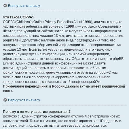
Вернуться к началу
Что такое COPPA?
COPPA (Children’s Online Privacy Protection Act of 1998), или Акт о защите
частных прав ребёнка в интернете от 1998 г. — это закон Соединённых
Штатов, требующий от сайтов, которые могут собирать информацию от
несовершеннолетних младше 13 лет, иметь на это письменное согласие
родителей. Допустимо наличие иного вида подтверждения того, что
опекуны разрешают сбор личной информации от несовершеннолетних
младше 13 лет. Если вы не уверены, применимо ли это к вам, как к
регистрирующемуся на конференции, или к самой конференции,
обратитесь за помощью к юрисконсульту. Обратите внимание, что phpBB
Limited администрация данной конференции не может давать
рекомендаций по правовым вопросам и не является объектом
юридических отношений, кроме указанных в ответе на вопрос «С кем
можно связаться по вопросу некорректного использования и/или
юридических вопросов, связанных с этой конференцией?».
Примечание переводчика: в России данный акт не имеет юридической
силы.
.
Вернуться к началу
Почему я не могу зарегистрироваться?
Возможно, администратор конференции отключил регистрацию новых
пользователей. Также возможно, что он заблокировал ваш IP-адрес или
запретил имя, под которым вы пытаетесь зарегистрироваться.