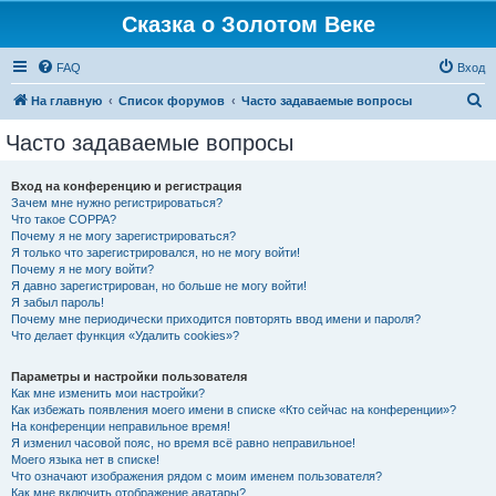
Сказка о Золотом Веке
FAQ
Вход
П
На главную
Список форумов
Часто задаваемые вопросы
о
Часто задаваемые вопросы
и
с
Вход на конференцию и регистрация
Зачем мне нужно регистрироваться?
к
Что такое COPPA?
Почему я не могу зарегистрироваться?
Я только что зарегистрировался, но не могу войти!
Почему я не могу войти?
Я давно зарегистрирован, но больше не могу войти!
Я забыл пароль!
Почему мне периодически приходится повторять ввод имени и пароля?
Что делает функция «Удалить cookies»?
Параметры и настройки пользователя
Как мне изменить мои настройки?
Как избежать появления моего имени в списке «Кто сейчас на конференции»?
На конференции неправильное время!
Я изменил часовой пояс, но время всё равно неправильное!
Моего языка нет в списке!
Что означают изображения рядом с моим именем пользователя?
Как мне включить отображение аватары?