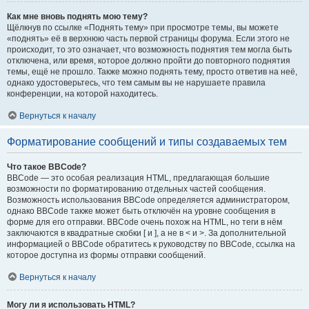
Как мне вновь поднять мою тему?
Щёлкнув по ссылке «Поднять тему» при просмотре темы, вы можете
«поднять» её в верхнюю часть первой страницы форума. Если этого не
происходит, то это означает, что возможность поднятия тем могла быть
отключена, или время, которое должно пройти до повторного поднятия
темы, ещё не прошло. Также можно поднять тему, просто ответив на неё,
однако удостоверьтесь, что тем самым вы не нарушаете правила
конференции, на которой находитесь.
Вернуться к началу
Форматирование сообщений и типы создаваемых тем
Что такое BBCode?
BBCode — это особая реализация HTML, предлагающая большие
возможности по форматированию отдельных частей сообщения.
Возможность использования BBCode определяется администратором,
однако BBCode также может быть отключён на уровне сообщения в
форме для его отправки. BBCode очень похож на HTML, но теги в нём
заключаются в квадратные скобки [ и ], а не в < и >. За дополнительной
информацией о BBCode обратитесь к руководству по BBCode, ссылка на
которое доступна из формы отправки сообщений.
Вернуться к началу
Могу ли я использовать HTML?