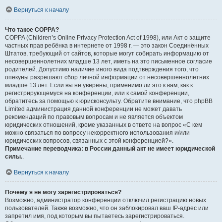
Вернуться к началу
Что такое COPPA?
COPPA (Children’s Online Privacy Protection Act of 1998), или Акт о защите
частных прав ребёнка в интернете от 1998 г. — это закон Соединённых
Штатов, требующий от сайтов, которые могут собирать информацию от
несовершеннолетних младше 13 лет, иметь на это письменное согласие
родителей. Допустимо наличие иного вида подтверждения того, что
опекуны разрешают сбор личной информации от несовершеннолетних
младше 13 лет. Если вы не уверены, применимо ли это к вам, как к
регистрирующемуся на конференции, или к самой конференции,
обратитесь за помощью к юрисконсульту. Обратите внимание, что phpBB
Limited администрация данной конференции не может давать
рекомендаций по правовым вопросам и не является объектом
юридических отношений, кроме указанных в ответе на вопрос «С кем
можно связаться по вопросу некорректного использования и/или
юридических вопросов, связанных с этой конференцией?».
Примечание переводчика: в России данный акт не имеет юридической
силы.
.
Вернуться к началу
Почему я не могу зарегистрироваться?
Возможно, администратор конференции отключил регистрацию новых
пользователей. Также возможно, что он заблокировал ваш IP-адрес или
запретил имя, под которым вы пытаетесь зарегистрироваться.