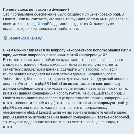
Почему здесь нет такой-то функции?
Это программное обеспечение было создано и лицензировано phpBB
Limited. Если вы считаете, что какая-то функция должна быть добавлена,
посетите
Центр идей phpBB
, где можно отдать свой голос за уже
поданные идеи или предложить собственные.
Вернуться к началу
С кем можно связаться по вопросу некорректного использования и/или
юридических вопросов, связанных с этой конференцией?
Вы можете связаться с любым из администраторов, перечисленных в
списке на странице «Наша команда». Если вы не получили ответа,
свяжитесь с владельцем домена (сделайте
whois lookup
) или, если
конференция находится на бесплатном домене (например, chat.ru,
Yahoo!, free.fr, f2s.com и т. п.), с руководством или техподдержкой данного
домена. Учтите, что phpBB Limited
не имеет никакого контроля над
данной конференцией
и не может нести никакой ответственности за то,
кем и как данная конференция используется. Не обращайтесь к phpBB
Limited по юридическим вопросам (о приостановке работы конференции,
ответственности за неё и т. д.), которые
не относятся напрямую
к сайту
phpBB.com или которые частично относятся к программному
обеспечению phpBB Limited. Если же вы всё-таки пошлёте email в адрес
phpBB Limited об использовании данной конференции
третьей стороной
,
то не ждите подробного письма, или вы можете вообще не получить
ответа.