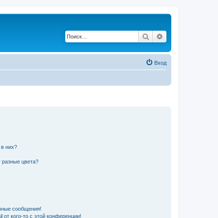
Поиск
Расширенный по
Вход
 в них?
 разные цвета?
чные сообщения!
 от кого-то с этой конференции!