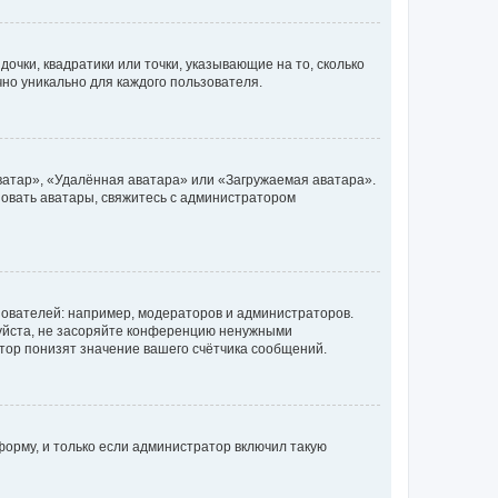
очки, квадратики или точки, указывающие на то, сколько
чно уникально для каждого пользователя.
ватар», «Удалённая аватара» или «Загружаемая аватара».
ьзовать аватары, свяжитесь с администратором
ователей: например, модераторов и администраторов.
уйста, не засоряйте конференцию ненужными
тор понизят значение вашего счётчика сообщений.
орму, и только если администратор включил такую