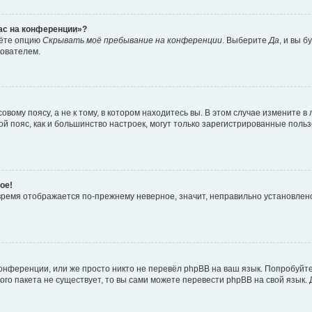
час на конференции»?
дёте опцию
Скрывать моё пребывание на конференции
. Выберите
Да
, и вы 
зователем.
вому поясу, а не к тому, в котором находитесь вы. В этом случае измените в 
овой пояс, как и большинство настроек, могут только зарегистрированные пол
ое!
о время отображается по-прежнему неверное, значит, неправильно установле
онференции, или же просто никто не перевёл phpBB на ваш язык. Попробуйт
вого пакета не существует, то вы сами можете перевести phpBB на свой язы