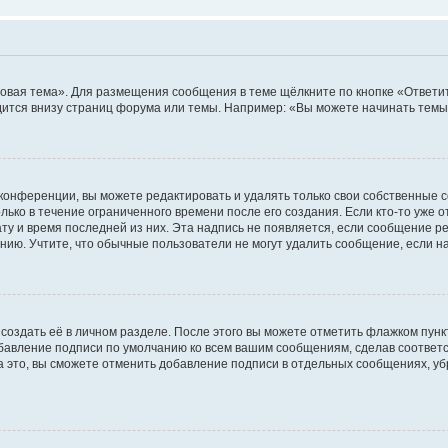
овая тема». Для размещения сообщения в теме щёлкните по кнопке «Ответит
ится внизу страниц форума или темы. Например: «Вы можете начинать темы»
конференции, вы можете редактировать и удалять только свои собственные 
ько в течение ограниченного времени после его создания. Если кто-то уже 
дату и время последней из них. Эта надпись не появляется, если сообщение 
ию. Учтите, что обычные пользователи не могут удалить сообщение, если на 
создать её в личном разделе. После этого вы можете отметить флажком пун
обавление подписи по умолчанию ко всем вашим сообщениям, сделав соотве
а это, вы сможете отменить добавление подписи в отдельных сообщениях, у