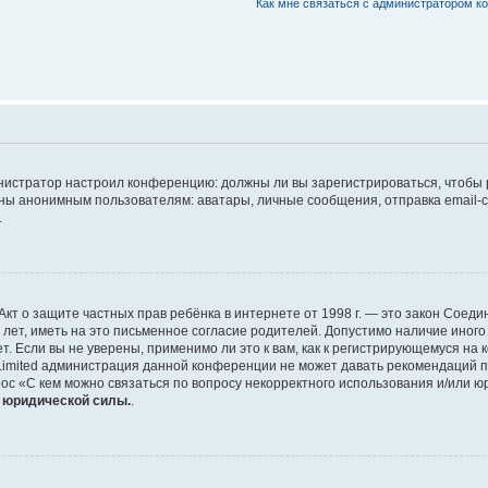
Как мне связаться с администратором 
дминистратор настроил конференцию: должны ли вы зарегистрироваться, чтобы
 анонимным пользователям: аватары, личные сообщения, отправка email-сооб
.
 или Акт о защите частных прав ребёнка в интернете от 1998 г. — это закон Со
т, иметь на это письменное согласие родителей. Допустимо наличие иного
 Если вы не уверены, применимо ли это к вам, как к регистрирующемуся на 
Limited администрация данной конференции не может давать рекомендаций 
ос «С кем можно связаться по вопросу некорректного использования и/или ю
т юридической силы.
.