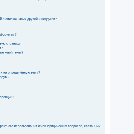
й в списках моих друзей и недругов?
и форумам?
стую страницу!
и?
ные мной темы?
ься на определённую тему?
форум?
ференции?
рректного использования и/или юридических вопросов, связанных