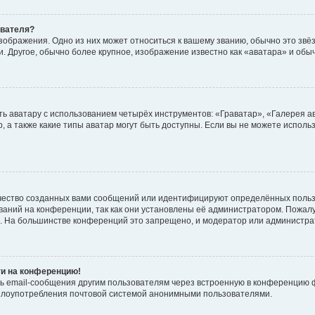
ователя?
зображения. Одно из них может относиться к вашему званию, обычно это звёзд
. Другое, обычно более крупное, изображение известно как «аватара» и обы
ь аватару с использованием четырёх инструментов: «Граватар», «Галерея а
, а также какие типы аватар могут быть доступны. Если вы не можете испол
чество созданных вами сообщений или идентифицируют определённых польз
аний на конференции, так как они установлены её администратором. Пожал
е. На большинстве конференций это запрещено, и модератор или администра
ти на конференцию!
ь email-сообщения другим пользователям через встроенную в конференцию ф
ь злоупотребления почтовой системой анонимными пользователями.