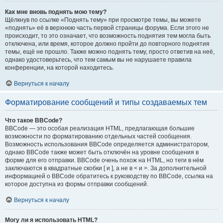
Как мне вновь поднять мою тему?
Щёлкнув по ссылке «Поднять тему» при просмотре темы, вы можете
«поднять» её в верхнюю часть первой страницы форума. Если этого не
происходит, то это означает, что возможность поднятия тем могла быть
отключена, или время, которое должно пройти до повторного поднятия
темы, ещё не прошло. Также можно поднять тему, просто ответив на неё,
однако удостоверьтесь, что тем самым вы не нарушаете правила
конференции, на которой находитесь.
Вернуться к началу
Форматирование сообщений и типы создаваемых тем
Что такое BBCode?
BBCode — это особая реализация HTML, предлагающая большие
возможности по форматированию отдельных частей сообщения.
Возможность использования BBCode определяется администратором,
однако BBCode также может быть отключён на уровне сообщения в
форме для его отправки. BBCode очень похож на HTML, но теги в нём
заключаются в квадратные скобки [ и ], а не в < и >. За дополнительной
информацией о BBCode обратитесь к руководству по BBCode, ссылка на
которое доступна из формы отправки сообщений.
Вернуться к началу
Могу ли я использовать HTML?