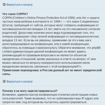
Вернуться к началу
Что такое COPPA?
COPPA (Children’s Online Privacy Protection Act of 1998), или Акт о защите
частных прав ребёнка в интернете от 1998 г. — это закон Соединённых
Штатов, требующий от сайтов, которые могут собирать информацию от
несовершеннолетних младше 13 лет, иметь на это письменное согласие
родителей. Допустимо наличие иного вида подтверждения того, что
опекуны разрешают сбор личной информации от несовершеннолетних
младше 13 лет. Если вы не уверены, применимо ли это к вам, как к
регистрирующемуся на конференции, или к самой конференции,
обратитесь за помощью к юрисконсульту. Обратите внимание, что phpBB
Limited администрация данной конференции не может давать
рекомендаций по правовым вопросам и не является объектом
юридических отношений, кроме указанных в ответе на вопрос «С кем
можно связаться по вопросу некорректного использования и/или
юридических вопросов, связанных с этой конференцией?».
Примечание переводчика: в России данный акт не имеет юридической
силы.
.
Вернуться к началу
Почему я не могу зарегистрироваться?
Возможно, администратор конференции отключил регистрацию новых
пользователей. Также возможно, что он заблокировал ваш IP-адрес или
запретил имя, под которым вы пытаетесь зарегистрироваться.