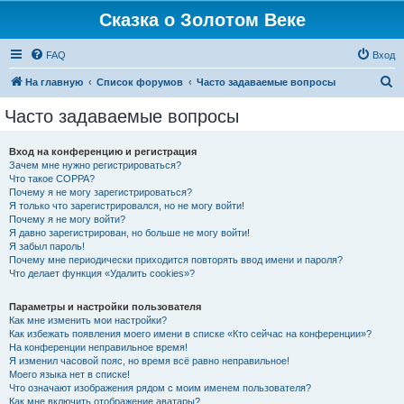
Сказка о Золотом Веке
FAQ
Вход
П
На главную
Список форумов
Часто задаваемые вопросы
о
Часто задаваемые вопросы
и
с
Вход на конференцию и регистрация
Зачем мне нужно регистрироваться?
к
Что такое COPPA?
Почему я не могу зарегистрироваться?
Я только что зарегистрировался, но не могу войти!
Почему я не могу войти?
Я давно зарегистрирован, но больше не могу войти!
Я забыл пароль!
Почему мне периодически приходится повторять ввод имени и пароля?
Что делает функция «Удалить cookies»?
Параметры и настройки пользователя
Как мне изменить мои настройки?
Как избежать появления моего имени в списке «Кто сейчас на конференции»?
На конференции неправильное время!
Я изменил часовой пояс, но время всё равно неправильное!
Моего языка нет в списке!
Что означают изображения рядом с моим именем пользователя?
Как мне включить отображение аватары?