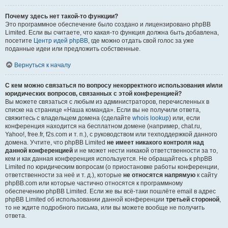
Почему здесь нет такой-то функции?
Это программное обеспечение было создано и лицензировано phpBB
Limited. Если вы считаете, что какая-то функция должна быть добавлена,
посетите
Центр идей phpBB
, где можно отдать свой голос за уже
поданные идеи или предложить собственные.
Вернуться к началу
С кем можно связаться по вопросу некорректного использования и/или
юридических вопросов, связанных с этой конференцией?
Вы можете связаться с любым из администраторов, перечисленных в
списке на странице «Наша команда». Если вы не получили ответа,
свяжитесь с владельцем домена (сделайте
whois lookup
) или, если
конференция находится на бесплатном домене (например, chat.ru,
Yahoo!, free.fr, f2s.com и т. п.), с руководством или техподдержкой данного
домена. Учтите, что phpBB Limited
не имеет никакого контроля над
данной конференцией
и не может нести никакой ответственности за то,
кем и как данная конференция используется. Не обращайтесь к phpBB
Limited по юридическим вопросам (о приостановке работы конференции,
ответственности за неё и т. д.), которые
не относятся напрямую
к сайту
phpBB.com или которые частично относятся к программному
обеспечению phpBB Limited. Если же вы всё-таки пошлёте email в адрес
phpBB Limited об использовании данной конференции
третьей стороной
,
то не ждите подробного письма, или вы можете вообще не получить
ответа.