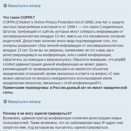
Вернуться к началу
Что такое COPPA?
COPPA (Children’s Online Privacy Protection Act of 1998), или Акт о защите
частных прав ребёнка в интернете от 1998 г. — это закон Соединённых
Штатов, требующий от сайтов, которые могут собирать информацию от
несовершеннолетних младше 13 лет, иметь на это письменное согласие
родителей. Допустимо наличие иного вида подтверждения того, что
опекуны разрешают сбор личной информации от несовершеннолетних
младше 13 лет. Если вы не уверены, применимо ли это к вам, как к
регистрирующемуся на конференции, или к самой конференции,
обратитесь за помощью к юрисконсульту. Обратите внимание, что phpBB
Limited администрация данной конференции не может давать
рекомендаций по правовым вопросам и не является объектом
юридических отношений, кроме указанных в ответе на вопрос «С кем
можно связаться по вопросу некорректного использования и/или
юридических вопросов, связанных с этой конференцией?».
Примечание переводчика: в России данный акт не имеет юридической
силы.
.
Вернуться к началу
Почему я не могу зарегистрироваться?
Возможно, администратор конференции отключил регистрацию новых
пользователей. Также возможно, что он заблокировал ваш IP-адрес или
запретил имя, под которым вы пытаетесь зарегистрироваться.