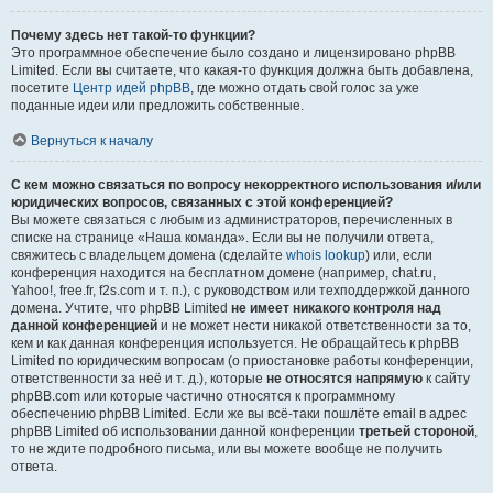
Почему здесь нет такой-то функции?
Это программное обеспечение было создано и лицензировано phpBB
Limited. Если вы считаете, что какая-то функция должна быть добавлена,
посетите
Центр идей phpBB
, где можно отдать свой голос за уже
поданные идеи или предложить собственные.
Вернуться к началу
С кем можно связаться по вопросу некорректного использования и/или
юридических вопросов, связанных с этой конференцией?
Вы можете связаться с любым из администраторов, перечисленных в
списке на странице «Наша команда». Если вы не получили ответа,
свяжитесь с владельцем домена (сделайте
whois lookup
) или, если
конференция находится на бесплатном домене (например, chat.ru,
Yahoo!, free.fr, f2s.com и т. п.), с руководством или техподдержкой данного
домена. Учтите, что phpBB Limited
не имеет никакого контроля над
данной конференцией
и не может нести никакой ответственности за то,
кем и как данная конференция используется. Не обращайтесь к phpBB
Limited по юридическим вопросам (о приостановке работы конференции,
ответственности за неё и т. д.), которые
не относятся напрямую
к сайту
phpBB.com или которые частично относятся к программному
обеспечению phpBB Limited. Если же вы всё-таки пошлёте email в адрес
phpBB Limited об использовании данной конференции
третьей стороной
,
то не ждите подробного письма, или вы можете вообще не получить
ответа.