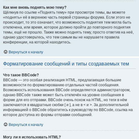
Как мне вновь поднять мою тему?
Щёлкнув по ссылке «Поднять тему» при просмотре темы, вы можете
«поднять» её в верхнюю часть первой страницы форума. Если этого не
происходит, то это означает, что возможность поднятия тем могла быть
отключена, или время, которое должно пройти до повторного поднятия
темы, ещё не прошло. Также можно поднять тему, просто ответив на неё,
однако удостоверьтесь, что тем самым вы не нарушаете правила
конференции, на которой находитесь.
Вернуться к началу
Форматирование сообщений и типы создаваемых тем
Что такое BBCode?
BBCode — это особая реализация HTML, предлагающая большие
возможности по форматированию отдельных частей сообщения.
Возможность использования BBCode определяется администратором,
однако BBCode также может быть отключён на уровне сообщения в
форме для его отправки. BBCode очень похож на HTML, но теги в нём
заключаются в квадратные скобки [ и ], а не в < и >. За дополнительной
информацией о BBCode обратитесь к руководству по BBCode, ссылка на
которое доступна из формы отправки сообщений.
Вернуться к началу
Могу ли я использовать HTML?