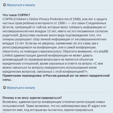
Вернуться к началу
Что такое COPPA?
COPPA (Children’s Online Privacy Protection Act of 1998), или Акт о защите
частных прав ребёнка в интернете от 1998 г. — это закон Соединённых
Штатов, требующий от сайтов, которые могут собирать информацию от
несовершеннолетних младше 13 лет, иметь на это письменное согласие
родителей. Допустимо наличие иного вида подтверждения того, что
опекуны разрешают сбор личной информации от несовершеннолетних
младше 13 лет. Если вы не уверены, применимо ли это к вам, как к
регистрирующемуся на конференции, или к самой конференции,
обратитесь за помощью к юрисконсульту. Обратите внимание, что phpBB
Limited администрация данной конференции не может давать
рекомендаций по правовым вопросам и не является объектом
юридических отношений, кроме указанных в ответе на вопрос «С кем
можно связаться по вопросу некорректного использования и/или
юридических вопросов, связанных с этой конференцией?».
Примечание переводчика: в России данный акт не имеет юридической
силы.
.
Вернуться к началу
Почему я не могу зарегистрироваться?
Возможно, администратор конференции отключил регистрацию новых
пользователей. Также возможно, что он заблокировал ваш IP-адрес или
запретил имя, под которым вы пытаетесь зарегистрироваться.