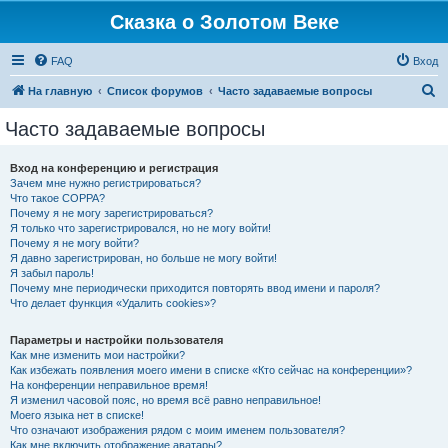
Сказка о Золотом Веке
FAQ
Вход
П
На главную
Список форумов
Часто задаваемые вопросы
о
Часто задаваемые вопросы
и
с
Вход на конференцию и регистрация
Зачем мне нужно регистрироваться?
к
Что такое COPPA?
Почему я не могу зарегистрироваться?
Я только что зарегистрировался, но не могу войти!
Почему я не могу войти?
Я давно зарегистрирован, но больше не могу войти!
Я забыл пароль!
Почему мне периодически приходится повторять ввод имени и пароля?
Что делает функция «Удалить cookies»?
Параметры и настройки пользователя
Как мне изменить мои настройки?
Как избежать появления моего имени в списке «Кто сейчас на конференции»?
На конференции неправильное время!
Я изменил часовой пояс, но время всё равно неправильное!
Моего языка нет в списке!
Что означают изображения рядом с моим именем пользователя?
Как мне включить отображение аватары?