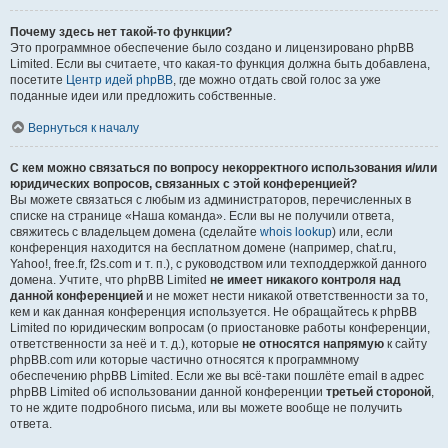
Почему здесь нет такой-то функции?
Это программное обеспечение было создано и лицензировано phpBB
Limited. Если вы считаете, что какая-то функция должна быть добавлена,
посетите
Центр идей phpBB
, где можно отдать свой голос за уже
поданные идеи или предложить собственные.
Вернуться к началу
С кем можно связаться по вопросу некорректного использования и/или
юридических вопросов, связанных с этой конференцией?
Вы можете связаться с любым из администраторов, перечисленных в
списке на странице «Наша команда». Если вы не получили ответа,
свяжитесь с владельцем домена (сделайте
whois lookup
) или, если
конференция находится на бесплатном домене (например, chat.ru,
Yahoo!, free.fr, f2s.com и т. п.), с руководством или техподдержкой данного
домена. Учтите, что phpBB Limited
не имеет никакого контроля над
данной конференцией
и не может нести никакой ответственности за то,
кем и как данная конференция используется. Не обращайтесь к phpBB
Limited по юридическим вопросам (о приостановке работы конференции,
ответственности за неё и т. д.), которые
не относятся напрямую
к сайту
phpBB.com или которые частично относятся к программному
обеспечению phpBB Limited. Если же вы всё-таки пошлёте email в адрес
phpBB Limited об использовании данной конференции
третьей стороной
,
то не ждите подробного письма, или вы можете вообще не получить
ответа.