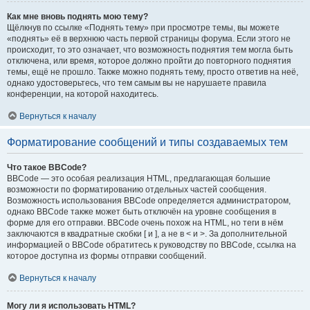
Как мне вновь поднять мою тему?
Щёлкнув по ссылке «Поднять тему» при просмотре темы, вы можете
«поднять» её в верхнюю часть первой страницы форума. Если этого не
происходит, то это означает, что возможность поднятия тем могла быть
отключена, или время, которое должно пройти до повторного поднятия
темы, ещё не прошло. Также можно поднять тему, просто ответив на неё,
однако удостоверьтесь, что тем самым вы не нарушаете правила
конференции, на которой находитесь.
Вернуться к началу
Форматирование сообщений и типы создаваемых тем
Что такое BBCode?
BBCode — это особая реализация HTML, предлагающая большие
возможности по форматированию отдельных частей сообщения.
Возможность использования BBCode определяется администратором,
однако BBCode также может быть отключён на уровне сообщения в
форме для его отправки. BBCode очень похож на HTML, но теги в нём
заключаются в квадратные скобки [ и ], а не в < и >. За дополнительной
информацией о BBCode обратитесь к руководству по BBCode, ссылка на
которое доступна из формы отправки сообщений.
Вернуться к началу
Могу ли я использовать HTML?