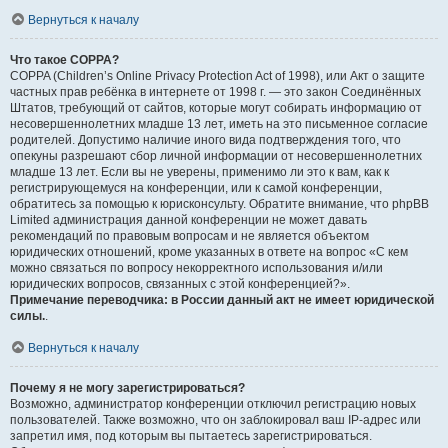
Вернуться к началу
Что такое COPPA?
COPPA (Children’s Online Privacy Protection Act of 1998), или Акт о защите
частных прав ребёнка в интернете от 1998 г. — это закон Соединённых
Штатов, требующий от сайтов, которые могут собирать информацию от
несовершеннолетних младше 13 лет, иметь на это письменное согласие
родителей. Допустимо наличие иного вида подтверждения того, что
опекуны разрешают сбор личной информации от несовершеннолетних
младше 13 лет. Если вы не уверены, применимо ли это к вам, как к
регистрирующемуся на конференции, или к самой конференции,
обратитесь за помощью к юрисконсульту. Обратите внимание, что phpBB
Limited администрация данной конференции не может давать
рекомендаций по правовым вопросам и не является объектом
юридических отношений, кроме указанных в ответе на вопрос «С кем
можно связаться по вопросу некорректного использования и/или
юридических вопросов, связанных с этой конференцией?».
Примечание переводчика: в России данный акт не имеет юридической
силы.
.
Вернуться к началу
Почему я не могу зарегистрироваться?
Возможно, администратор конференции отключил регистрацию новых
пользователей. Также возможно, что он заблокировал ваш IP-адрес или
запретил имя, под которым вы пытаетесь зарегистрироваться.