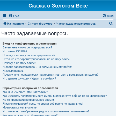
Сказка о Золотом Веке
FAQ
Вход
П
На главную
Список форумов
Часто задаваемые вопросы
о
Часто задаваемые вопросы
и
с
Вход на конференцию и регистрация
Зачем мне нужно регистрироваться?
к
Что такое COPPA?
Почему я не могу зарегистрироваться?
Я только что зарегистрировался, но не могу войти!
Почему я не могу войти?
Я давно зарегистрирован, но больше не могу войти!
Я забыл пароль!
Почему мне периодически приходится повторять ввод имени и пароля?
Что делает функция «Удалить cookies»?
Параметры и настройки пользователя
Как мне изменить мои настройки?
Как избежать появления моего имени в списке «Кто сейчас на конференции»?
На конференции неправильное время!
Я изменил часовой пояс, но время всё равно неправильное!
Моего языка нет в списке!
Что означают изображения рядом с моим именем пользователя?
Как мне включить отображение аватары?