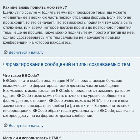
Как мне вновь поднять мою тему?
Щёлкнув по ссылке «Поднять тему» при просмотре темы, вы можете
«поднять» её в верхнюю часть первой страницы форума. Если этого не
происходит, то это означает, что возможность поднятия тем могла быть
отключена, или время, которое должно пройти до повторного поднятия
темы, ещё не прошло. Также можно поднять тему, просто ответив на неё,
однако удостоверьтесь, что тем самым вы не нарушаете правила
конференции, на которой находитесь.
Вернуться к началу
Форматирование сообщений и типы создаваемых тем
Что такое BBCode?
BBCode — это особая реализация HTML, предлагающая большие
возможности по форматированию отдельных частей сообщения.
Возможность использования BBCode определяется администратором,
однако BBCode также может быть отключён на уровне сообщения в
форме для его отправки. BBCode очень похож на HTML, но теги в нём
заключаются в квадратные скобки [ и ], а не в < и >. За дополнительной
информацией о BBCode обратитесь к руководству по BBCode, ссылка на
которое доступна из формы отправки сообщений.
Вернуться к началу
Могу ли я использовать HTML?