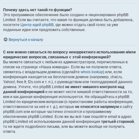
Почему здесь нет такой-то функции?
Это программное обеспечение было создано и лицензировано phpBB
Limited. Если вы считаете, что какая-то функция должна быть добавлена,
посетите
Центр идей phpBB
, где можно отдать свой голос за уже
поданные идеи или предложить собственные.
Вернуться к началу
С кем можно связаться по вопросу некорректного использования и/или
юридических вопросов, связанных с этой конференцией?
Вы можете связаться с любым из администраторов, перечисленных в
списке на странице «Наша команда». Если вы не получили ответа,
свяжитесь с владельцем домена (сделайте
whois lookup
) или, если
конференция находится на бесплатном домене (например, chat.ru,
Yahoo!, free.fr, f2s.com и т. п.), с руководством или техподдержкой данного
домена. Учтите, что phpBB Limited
не имеет никакого контроля над
данной конференцией
и не может нести никакой ответственности за то,
кем и как данная конференция используется. Не обращайтесь к phpBB
Limited по юридическим вопросам (о приостановке работы конференции,
ответственности за неё и т. д.), которые
не относятся напрямую
к сайту
phpBB.com или которые частично относятся к программному
обеспечению phpBB Limited. Если же вы всё-таки пошлёте email в адрес
phpBB Limited об использовании данной конференции
третьей стороной
,
то не ждите подробного письма, или вы можете вообще не получить
ответа.