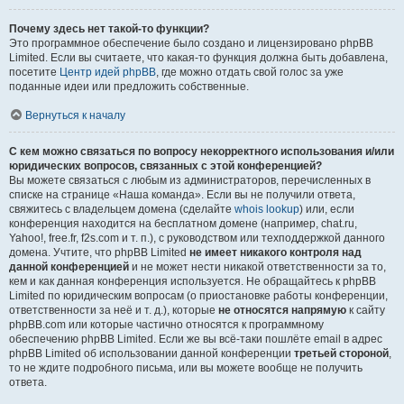
Почему здесь нет такой-то функции?
Это программное обеспечение было создано и лицензировано phpBB
Limited. Если вы считаете, что какая-то функция должна быть добавлена,
посетите
Центр идей phpBB
, где можно отдать свой голос за уже
поданные идеи или предложить собственные.
Вернуться к началу
С кем можно связаться по вопросу некорректного использования и/или
юридических вопросов, связанных с этой конференцией?
Вы можете связаться с любым из администраторов, перечисленных в
списке на странице «Наша команда». Если вы не получили ответа,
свяжитесь с владельцем домена (сделайте
whois lookup
) или, если
конференция находится на бесплатном домене (например, chat.ru,
Yahoo!, free.fr, f2s.com и т. п.), с руководством или техподдержкой данного
домена. Учтите, что phpBB Limited
не имеет никакого контроля над
данной конференцией
и не может нести никакой ответственности за то,
кем и как данная конференция используется. Не обращайтесь к phpBB
Limited по юридическим вопросам (о приостановке работы конференции,
ответственности за неё и т. д.), которые
не относятся напрямую
к сайту
phpBB.com или которые частично относятся к программному
обеспечению phpBB Limited. Если же вы всё-таки пошлёте email в адрес
phpBB Limited об использовании данной конференции
третьей стороной
,
то не ждите подробного письма, или вы можете вообще не получить
ответа.