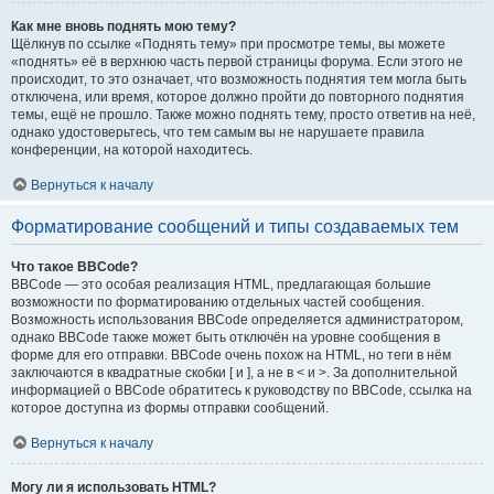
Как мне вновь поднять мою тему?
Щёлкнув по ссылке «Поднять тему» при просмотре темы, вы можете
«поднять» её в верхнюю часть первой страницы форума. Если этого не
происходит, то это означает, что возможность поднятия тем могла быть
отключена, или время, которое должно пройти до повторного поднятия
темы, ещё не прошло. Также можно поднять тему, просто ответив на неё,
однако удостоверьтесь, что тем самым вы не нарушаете правила
конференции, на которой находитесь.
Вернуться к началу
Форматирование сообщений и типы создаваемых тем
Что такое BBCode?
BBCode — это особая реализация HTML, предлагающая большие
возможности по форматированию отдельных частей сообщения.
Возможность использования BBCode определяется администратором,
однако BBCode также может быть отключён на уровне сообщения в
форме для его отправки. BBCode очень похож на HTML, но теги в нём
заключаются в квадратные скобки [ и ], а не в < и >. За дополнительной
информацией о BBCode обратитесь к руководству по BBCode, ссылка на
которое доступна из формы отправки сообщений.
Вернуться к началу
Могу ли я использовать HTML?