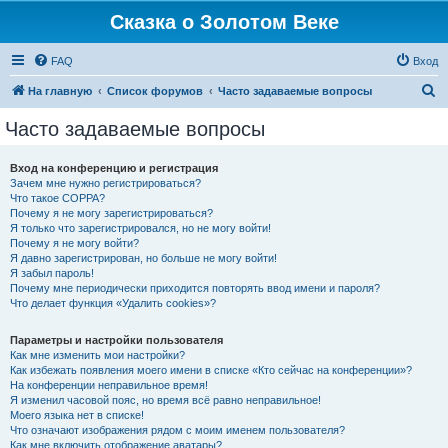
Сказка о Золотом Веке
FAQ
Вход
П
На главную
Список форумов
Часто задаваемые вопросы
о
Часто задаваемые вопросы
и
с
Вход на конференцию и регистрация
Зачем мне нужно регистрироваться?
к
Что такое COPPA?
Почему я не могу зарегистрироваться?
Я только что зарегистрировался, но не могу войти!
Почему я не могу войти?
Я давно зарегистрирован, но больше не могу войти!
Я забыл пароль!
Почему мне периодически приходится повторять ввод имени и пароля?
Что делает функция «Удалить cookies»?
Параметры и настройки пользователя
Как мне изменить мои настройки?
Как избежать появления моего имени в списке «Кто сейчас на конференции»?
На конференции неправильное время!
Я изменил часовой пояс, но время всё равно неправильное!
Моего языка нет в списке!
Что означают изображения рядом с моим именем пользователя?
Как мне включить отображение аватары?