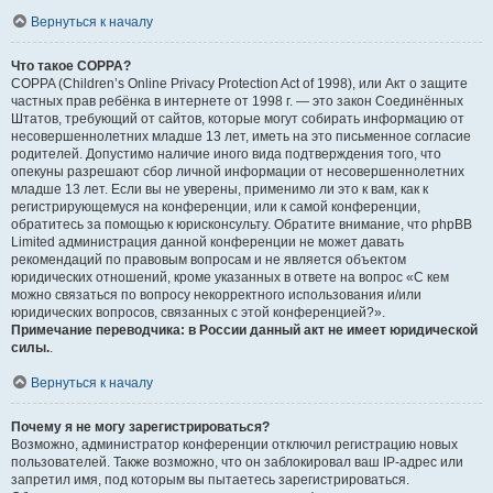
Вернуться к началу
Что такое COPPA?
COPPA (Children’s Online Privacy Protection Act of 1998), или Акт о защите
частных прав ребёнка в интернете от 1998 г. — это закон Соединённых
Штатов, требующий от сайтов, которые могут собирать информацию от
несовершеннолетних младше 13 лет, иметь на это письменное согласие
родителей. Допустимо наличие иного вида подтверждения того, что
опекуны разрешают сбор личной информации от несовершеннолетних
младше 13 лет. Если вы не уверены, применимо ли это к вам, как к
регистрирующемуся на конференции, или к самой конференции,
обратитесь за помощью к юрисконсульту. Обратите внимание, что phpBB
Limited администрация данной конференции не может давать
рекомендаций по правовым вопросам и не является объектом
юридических отношений, кроме указанных в ответе на вопрос «С кем
можно связаться по вопросу некорректного использования и/или
юридических вопросов, связанных с этой конференцией?».
Примечание переводчика: в России данный акт не имеет юридической
силы.
.
Вернуться к началу
Почему я не могу зарегистрироваться?
Возможно, администратор конференции отключил регистрацию новых
пользователей. Также возможно, что он заблокировал ваш IP-адрес или
запретил имя, под которым вы пытаетесь зарегистрироваться.