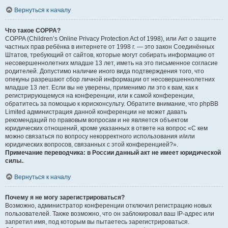
Вернуться к началу
Что такое COPPA?
COPPA (Children’s Online Privacy Protection Act of 1998), или Акт о защите
частных прав ребёнка в интернете от 1998 г. — это закон Соединённых
Штатов, требующий от сайтов, которые могут собирать информацию от
несовершеннолетних младше 13 лет, иметь на это письменное согласие
родителей. Допустимо наличие иного вида подтверждения того, что
опекуны разрешают сбор личной информации от несовершеннолетних
младше 13 лет. Если вы не уверены, применимо ли это к вам, как к
регистрирующемуся на конференции, или к самой конференции,
обратитесь за помощью к юрисконсульту. Обратите внимание, что phpBB
Limited администрация данной конференции не может давать
рекомендаций по правовым вопросам и не является объектом
юридических отношений, кроме указанных в ответе на вопрос «С кем
можно связаться по вопросу некорректного использования и/или
юридических вопросов, связанных с этой конференцией?».
Примечание переводчика: в России данный акт не имеет юридической
силы.
.
Вернуться к началу
Почему я не могу зарегистрироваться?
Возможно, администратор конференции отключил регистрацию новых
пользователей. Также возможно, что он заблокировал ваш IP-адрес или
запретил имя, под которым вы пытаетесь зарегистрироваться.