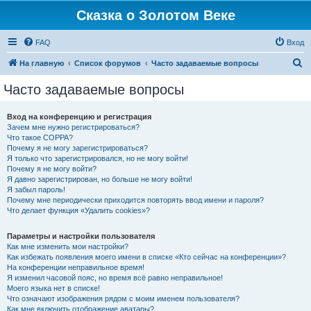
Сказка о Золотом Веке
FAQ
Вход
П
На главную
Список форумов
Часто задаваемые вопросы
о
Часто задаваемые вопросы
и
с
Вход на конференцию и регистрация
Зачем мне нужно регистрироваться?
к
Что такое COPPA?
Почему я не могу зарегистрироваться?
Я только что зарегистрировался, но не могу войти!
Почему я не могу войти?
Я давно зарегистрирован, но больше не могу войти!
Я забыл пароль!
Почему мне периодически приходится повторять ввод имени и пароля?
Что делает функция «Удалить cookies»?
Параметры и настройки пользователя
Как мне изменить мои настройки?
Как избежать появления моего имени в списке «Кто сейчас на конференции»?
На конференции неправильное время!
Я изменил часовой пояс, но время всё равно неправильное!
Моего языка нет в списке!
Что означают изображения рядом с моим именем пользователя?
Как мне включить отображение аватары?