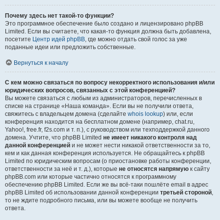
Почему здесь нет такой-то функции?
Это программное обеспечение было создано и лицензировано phpBB
Limited. Если вы считаете, что какая-то функция должна быть добавлена,
посетите
Центр идей phpBB
, где можно отдать свой голос за уже
поданные идеи или предложить собственные.
Вернуться к началу
С кем можно связаться по вопросу некорректного использования и/или
юридических вопросов, связанных с этой конференцией?
Вы можете связаться с любым из администраторов, перечисленных в
списке на странице «Наша команда». Если вы не получили ответа,
свяжитесь с владельцем домена (сделайте
whois lookup
) или, если
конференция находится на бесплатном домене (например, chat.ru,
Yahoo!, free.fr, f2s.com и т. п.), с руководством или техподдержкой данного
домена. Учтите, что phpBB Limited
не имеет никакого контроля над
данной конференцией
и не может нести никакой ответственности за то,
кем и как данная конференция используется. Не обращайтесь к phpBB
Limited по юридическим вопросам (о приостановке работы конференции,
ответственности за неё и т. д.), которые
не относятся напрямую
к сайту
phpBB.com или которые частично относятся к программному
обеспечению phpBB Limited. Если же вы всё-таки пошлёте email в адрес
phpBB Limited об использовании данной конференции
третьей стороной
,
то не ждите подробного письма, или вы можете вообще не получить
ответа.