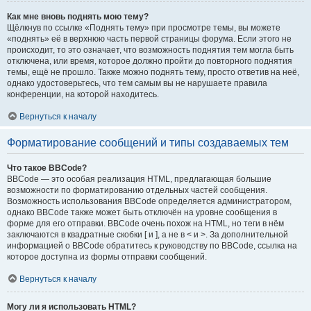
Как мне вновь поднять мою тему?
Щёлкнув по ссылке «Поднять тему» при просмотре темы, вы можете
«поднять» её в верхнюю часть первой страницы форума. Если этого не
происходит, то это означает, что возможность поднятия тем могла быть
отключена, или время, которое должно пройти до повторного поднятия
темы, ещё не прошло. Также можно поднять тему, просто ответив на неё,
однако удостоверьтесь, что тем самым вы не нарушаете правила
конференции, на которой находитесь.
Вернуться к началу
Форматирование сообщений и типы создаваемых тем
Что такое BBCode?
BBCode — это особая реализация HTML, предлагающая большие
возможности по форматированию отдельных частей сообщения.
Возможность использования BBCode определяется администратором,
однако BBCode также может быть отключён на уровне сообщения в
форме для его отправки. BBCode очень похож на HTML, но теги в нём
заключаются в квадратные скобки [ и ], а не в < и >. За дополнительной
информацией о BBCode обратитесь к руководству по BBCode, ссылка на
которое доступна из формы отправки сообщений.
Вернуться к началу
Могу ли я использовать HTML?