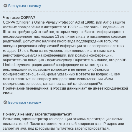
Вернуться к началу
Что такое COPPA?
COPPA (Children’s Online Privacy Protection Act of 1998), или Акт о защите
частных прав ребёнка в интернете от 1998 г. — это закон Соединённых
Штатов, требующий от сайтов, которые могут собирать информацию от
несовершеннолетних младше 13 лет, иметь на это письменное согласие
родителей. Допустимо наличие иного вида подтверждения того, что
опекуны разрешают сбор личной информации от несовершеннолетних
младше 13 лет. Если вы не уверены, применимо ли это к вам, как к
регистрирующемуся на конференции, или к самой конференции,
обратитесь за помощью к юрисконсульту. Обратите внимание, что phpBB
Limited администрация данной конференции не может давать
рекомендаций по правовым вопросам и не является объектом
юридических отношений, кроме указанных в ответе на вопрос «С кем
можно связаться по вопросу некорректного использования и/или
юридических вопросов, связанных с этой конференцией?».
Примечание переводчика: в России данный акт не имеет юридической
силы.
.
Вернуться к началу
Почему я не могу зарегистрироваться?
Возможно, администратор конференции отключил регистрацию новых
пользователей. Также возможно, что он заблокировал ваш IP-адрес или
запретил имя, под которым вы пытаетесь зарегистрироваться.