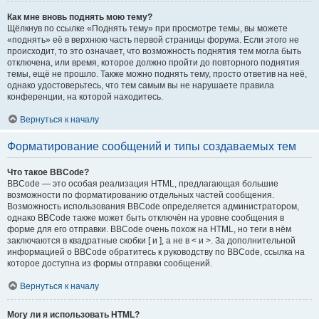
Как мне вновь поднять мою тему?
Щёлкнув по ссылке «Поднять тему» при просмотре темы, вы можете
«поднять» её в верхнюю часть первой страницы форума. Если этого не
происходит, то это означает, что возможность поднятия тем могла быть
отключена, или время, которое должно пройти до повторного поднятия
темы, ещё не прошло. Также можно поднять тему, просто ответив на неё,
однако удостоверьтесь, что тем самым вы не нарушаете правила
конференции, на которой находитесь.
Вернуться к началу
Форматирование сообщений и типы создаваемых тем
Что такое BBCode?
BBCode — это особая реализация HTML, предлагающая большие
возможности по форматированию отдельных частей сообщения.
Возможность использования BBCode определяется администратором,
однако BBCode также может быть отключён на уровне сообщения в
форме для его отправки. BBCode очень похож на HTML, но теги в нём
заключаются в квадратные скобки [ и ], а не в < и >. За дополнительной
информацией о BBCode обратитесь к руководству по BBCode, ссылка на
которое доступна из формы отправки сообщений.
Вернуться к началу
Могу ли я использовать HTML?