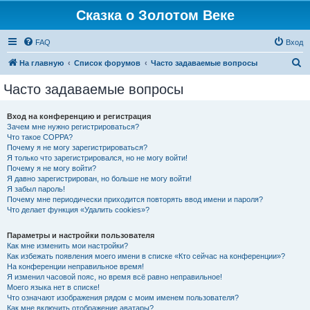
Сказка о Золотом Веке
FAQ
Вход
П
На главную
Список форумов
Часто задаваемые вопросы
о
Часто задаваемые вопросы
и
с
Вход на конференцию и регистрация
Зачем мне нужно регистрироваться?
к
Что такое COPPA?
Почему я не могу зарегистрироваться?
Я только что зарегистрировался, но не могу войти!
Почему я не могу войти?
Я давно зарегистрирован, но больше не могу войти!
Я забыл пароль!
Почему мне периодически приходится повторять ввод имени и пароля?
Что делает функция «Удалить cookies»?
Параметры и настройки пользователя
Как мне изменить мои настройки?
Как избежать появления моего имени в списке «Кто сейчас на конференции»?
На конференции неправильное время!
Я изменил часовой пояс, но время всё равно неправильное!
Моего языка нет в списке!
Что означают изображения рядом с моим именем пользователя?
Как мне включить отображение аватары?