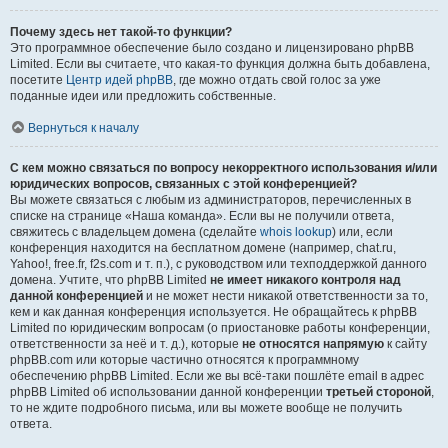
Почему здесь нет такой-то функции?
Это программное обеспечение было создано и лицензировано phpBB
Limited. Если вы считаете, что какая-то функция должна быть добавлена,
посетите
Центр идей phpBB
, где можно отдать свой голос за уже
поданные идеи или предложить собственные.
Вернуться к началу
С кем можно связаться по вопросу некорректного использования и/или
юридических вопросов, связанных с этой конференцией?
Вы можете связаться с любым из администраторов, перечисленных в
списке на странице «Наша команда». Если вы не получили ответа,
свяжитесь с владельцем домена (сделайте
whois lookup
) или, если
конференция находится на бесплатном домене (например, chat.ru,
Yahoo!, free.fr, f2s.com и т. п.), с руководством или техподдержкой данного
домена. Учтите, что phpBB Limited
не имеет никакого контроля над
данной конференцией
и не может нести никакой ответственности за то,
кем и как данная конференция используется. Не обращайтесь к phpBB
Limited по юридическим вопросам (о приостановке работы конференции,
ответственности за неё и т. д.), которые
не относятся напрямую
к сайту
phpBB.com или которые частично относятся к программному
обеспечению phpBB Limited. Если же вы всё-таки пошлёте email в адрес
phpBB Limited об использовании данной конференции
третьей стороной
,
то не ждите подробного письма, или вы можете вообще не получить
ответа.