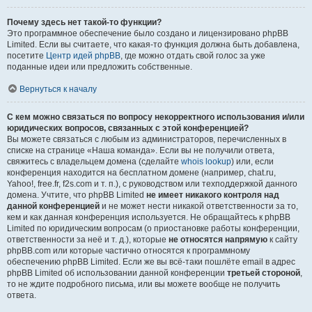
Почему здесь нет такой-то функции?
Это программное обеспечение было создано и лицензировано phpBB
Limited. Если вы считаете, что какая-то функция должна быть добавлена,
посетите
Центр идей phpBB
, где можно отдать свой голос за уже
поданные идеи или предложить собственные.
Вернуться к началу
С кем можно связаться по вопросу некорректного использования и/или
юридических вопросов, связанных с этой конференцией?
Вы можете связаться с любым из администраторов, перечисленных в
списке на странице «Наша команда». Если вы не получили ответа,
свяжитесь с владельцем домена (сделайте
whois lookup
) или, если
конференция находится на бесплатном домене (например, chat.ru,
Yahoo!, free.fr, f2s.com и т. п.), с руководством или техподдержкой данного
домена. Учтите, что phpBB Limited
не имеет никакого контроля над
данной конференцией
и не может нести никакой ответственности за то,
кем и как данная конференция используется. Не обращайтесь к phpBB
Limited по юридическим вопросам (о приостановке работы конференции,
ответственности за неё и т. д.), которые
не относятся напрямую
к сайту
phpBB.com или которые частично относятся к программному
обеспечению phpBB Limited. Если же вы всё-таки пошлёте email в адрес
phpBB Limited об использовании данной конференции
третьей стороной
,
то не ждите подробного письма, или вы можете вообще не получить
ответа.