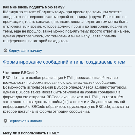
Как мне вновь поднять мою тему?
Щёлкнув по ссылке «Поднять тему» при просмотре темы, вы можете
«поднять» её в верхнюю часть первой страницы форума. Если этого не
происходит, то это означает, что возможность поднятия тем могла быть
отключена, или время, которое должно пройти до повторного поднятия
темы, ещё не прошло. Также можно поднять тему, просто ответив на неё,
однако удостоверьтесь, что тем самым вы не нарушаете правила
конференции, на которой находитесь.
Вернуться к началу
Форматирование сообщений и типы создаваемых тем
Что такое BBCode?
BBCode — это особая реализация HTML, предлагающая большие
возможности по форматированию отдельных частей сообщения.
Возможность использования BBCode определяется администратором,
однако BBCode также может быть отключён на уровне сообщения в
форме для его отправки. BBCode очень похож на HTML, но теги в нём
заключаются в квадратные скобки [ и ], а не в < и >. За дополнительной
информацией о BBCode обратитесь к руководству по BBCode, ссылка на
которое доступна из формы отправки сообщений.
Вернуться к началу
Могу ли я использовать HTML?