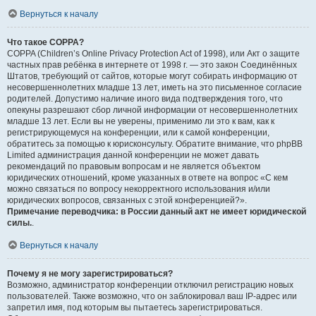
Вернуться к началу
Что такое COPPA?
COPPA (Children’s Online Privacy Protection Act of 1998), или Акт о защите
частных прав ребёнка в интернете от 1998 г. — это закон Соединённых
Штатов, требующий от сайтов, которые могут собирать информацию от
несовершеннолетних младше 13 лет, иметь на это письменное согласие
родителей. Допустимо наличие иного вида подтверждения того, что
опекуны разрешают сбор личной информации от несовершеннолетних
младше 13 лет. Если вы не уверены, применимо ли это к вам, как к
регистрирующемуся на конференции, или к самой конференции,
обратитесь за помощью к юрисконсульту. Обратите внимание, что phpBB
Limited администрация данной конференции не может давать
рекомендаций по правовым вопросам и не является объектом
юридических отношений, кроме указанных в ответе на вопрос «С кем
можно связаться по вопросу некорректного использования и/или
юридических вопросов, связанных с этой конференцией?».
Примечание переводчика: в России данный акт не имеет юридической
силы.
.
Вернуться к началу
Почему я не могу зарегистрироваться?
Возможно, администратор конференции отключил регистрацию новых
пользователей. Также возможно, что он заблокировал ваш IP-адрес или
запретил имя, под которым вы пытаетесь зарегистрироваться.