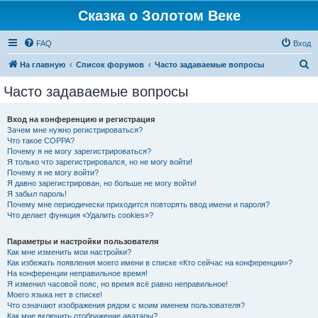
Сказка о Золотом Веке
FAQ
Вход
П
На главную
Список форумов
Часто задаваемые вопросы
о
Часто задаваемые вопросы
и
с
Вход на конференцию и регистрация
Зачем мне нужно регистрироваться?
к
Что такое COPPA?
Почему я не могу зарегистрироваться?
Я только что зарегистрировался, но не могу войти!
Почему я не могу войти?
Я давно зарегистрирован, но больше не могу войти!
Я забыл пароль!
Почему мне периодически приходится повторять ввод имени и пароля?
Что делает функция «Удалить cookies»?
Параметры и настройки пользователя
Как мне изменить мои настройки?
Как избежать появления моего имени в списке «Кто сейчас на конференции»?
На конференции неправильное время!
Я изменил часовой пояс, но время всё равно неправильное!
Моего языка нет в списке!
Что означают изображения рядом с моим именем пользователя?
Как мне включить отображение аватары?