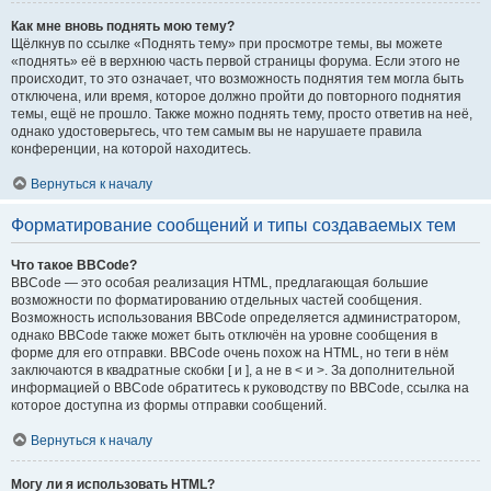
Как мне вновь поднять мою тему?
Щёлкнув по ссылке «Поднять тему» при просмотре темы, вы можете
«поднять» её в верхнюю часть первой страницы форума. Если этого не
происходит, то это означает, что возможность поднятия тем могла быть
отключена, или время, которое должно пройти до повторного поднятия
темы, ещё не прошло. Также можно поднять тему, просто ответив на неё,
однако удостоверьтесь, что тем самым вы не нарушаете правила
конференции, на которой находитесь.
Вернуться к началу
Форматирование сообщений и типы создаваемых тем
Что такое BBCode?
BBCode — это особая реализация HTML, предлагающая большие
возможности по форматированию отдельных частей сообщения.
Возможность использования BBCode определяется администратором,
однако BBCode также может быть отключён на уровне сообщения в
форме для его отправки. BBCode очень похож на HTML, но теги в нём
заключаются в квадратные скобки [ и ], а не в < и >. За дополнительной
информацией о BBCode обратитесь к руководству по BBCode, ссылка на
которое доступна из формы отправки сообщений.
Вернуться к началу
Могу ли я использовать HTML?