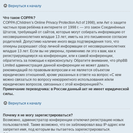
Вернуться к началу
Что такое COPPA?
COPPA (Children’s Online Privacy Protection Act of 1998), или Акт о защите
частных прав ребёнка в интернете от 1998 г. — это закон Соединённых
Штатов, требующий от сайтов, которые могут собирать информацию от
несовершеннолетних младше 13 лет, иметь на это письменное согласие
родителей. Допустимо наличие иного вида подтверждения того, что
опекуны разрешают сбор личной информации от несовершеннолетних
младше 13 лет. Если вы не уверены, применимо ли это к вам, как к
регистрирующемуся на конференции, или к самой конференции,
обратитесь за помощью к юрисконсульту. Обратите внимание, что phpBB
Limited администрация данной конференции не может давать
рекомендаций по правовым вопросам и не является объектом
юридических отношений, кроме указанных в ответе на вопрос «С кем
можно связаться по вопросу некорректного использования и/или
юридических вопросов, связанных с этой конференцией?».
Примечание переводчика: в России данный акт не имеет юридической
силы.
.
Вернуться к началу
Почему я не могу зарегистрироваться?
Возможно, администратор конференции отключил регистрацию новых
пользователей. Также возможно, что он заблокировал ваш IP-адрес или
запретил имя, под которым вы пытаетесь зарегистрироваться.