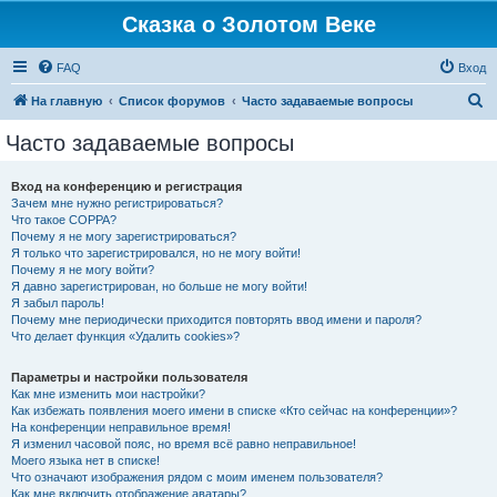
Сказка о Золотом Веке
FAQ
Вход
П
На главную
Список форумов
Часто задаваемые вопросы
о
Часто задаваемые вопросы
и
с
Вход на конференцию и регистрация
Зачем мне нужно регистрироваться?
к
Что такое COPPA?
Почему я не могу зарегистрироваться?
Я только что зарегистрировался, но не могу войти!
Почему я не могу войти?
Я давно зарегистрирован, но больше не могу войти!
Я забыл пароль!
Почему мне периодически приходится повторять ввод имени и пароля?
Что делает функция «Удалить cookies»?
Параметры и настройки пользователя
Как мне изменить мои настройки?
Как избежать появления моего имени в списке «Кто сейчас на конференции»?
На конференции неправильное время!
Я изменил часовой пояс, но время всё равно неправильное!
Моего языка нет в списке!
Что означают изображения рядом с моим именем пользователя?
Как мне включить отображение аватары?