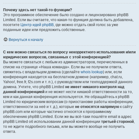
Почему здесь нет такой-то функции?
Это программное обеспечение было создано и лицензировано phpBB
Limited. Если вы считаете, что какая-то функция должна быть добавлена,
посетите
Центр идей phpBB
, где можно отдать свой голос за уже
поданные идеи или предложить собственные.
Вернуться к началу
С кем можно связаться по вопросу некорректного использования и/или
юридических вопросов, связанных с этой конференцией?
Вы можете связаться с любым из администраторов, перечисленных в
списке на странице «Наша команда». Если вы не получили ответа,
свяжитесь с владельцем домена (сделайте
whois lookup
) или, если
конференция находится на бесплатном домене (например, chat.ru,
Yahoo!, free.fr, f2s.com и т. п.), с руководством или техподдержкой данного
домена. Учтите, что phpBB Limited
не имеет никакого контроля над
данной конференцией
и не может нести никакой ответственности за то,
кем и как данная конференция используется. Не обращайтесь к phpBB
Limited по юридическим вопросам (о приостановке работы конференции,
ответственности за неё и т. д.), которые
не относятся напрямую
к сайту
phpBB.com или которые частично относятся к программному
обеспечению phpBB Limited. Если же вы всё-таки пошлёте email в адрес
phpBB Limited об использовании данной конференции
третьей стороной
,
то не ждите подробного письма, или вы можете вообще не получить
ответа.