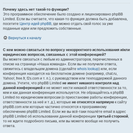
Почему здесь нет такой-то функции?
Это программное обеспечение было создано и лицензировано phpBB
Limited. Если вы считаете, что какая-то функция должна быть добавлена,
посетите
Центр идей phpBB
, где можно отдать свой голос за уже
поданные идеи или предложить собственные.
Вернуться к началу
С кем можно связаться по вопросу некорректного использования и/или
юридических вопросов, связанных с этой конференцией?
Вы можете связаться с любым из администраторов, перечисленных в
списке на странице «Наша команда». Если вы не получили ответа,
свяжитесь с владельцем домена (сделайте
whois lookup
) или, если
конференция находится на бесплатном домене (например, chat.ru,
Yahoo!, free.fr, f2s.com и т. п.), с руководством или техподдержкой данного
домена. Учтите, что phpBB Limited
не имеет никакого контроля над
данной конференцией
и не может нести никакой ответственности за то,
кем и как данная конференция используется. Не обращайтесь к phpBB
Limited по юридическим вопросам (о приостановке работы конференции,
ответственности за неё и т. д.), которые
не относятся напрямую
к сайту
phpBB.com или которые частично относятся к программному
обеспечению phpBB Limited. Если же вы всё-таки пошлёте email в адрес
phpBB Limited об использовании данной конференции
третьей стороной
,
то не ждите подробного письма, или вы можете вообще не получить
ответа.