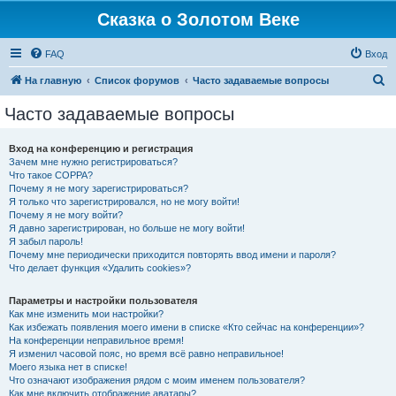
Сказка о Золотом Веке
FAQ
Вход
П
На главную
Список форумов
Часто задаваемые вопросы
о
Часто задаваемые вопросы
и
с
Вход на конференцию и регистрация
Зачем мне нужно регистрироваться?
к
Что такое COPPA?
Почему я не могу зарегистрироваться?
Я только что зарегистрировался, но не могу войти!
Почему я не могу войти?
Я давно зарегистрирован, но больше не могу войти!
Я забыл пароль!
Почему мне периодически приходится повторять ввод имени и пароля?
Что делает функция «Удалить cookies»?
Параметры и настройки пользователя
Как мне изменить мои настройки?
Как избежать появления моего имени в списке «Кто сейчас на конференции»?
На конференции неправильное время!
Я изменил часовой пояс, но время всё равно неправильное!
Моего языка нет в списке!
Что означают изображения рядом с моим именем пользователя?
Как мне включить отображение аватары?