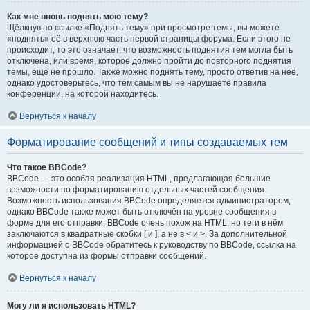
Как мне вновь поднять мою тему?
Щёлкнув по ссылке «Поднять тему» при просмотре темы, вы можете
«поднять» её в верхнюю часть первой страницы форума. Если этого не
происходит, то это означает, что возможность поднятия тем могла быть
отключена, или время, которое должно пройти до повторного поднятия
темы, ещё не прошло. Также можно поднять тему, просто ответив на неё,
однако удостоверьтесь, что тем самым вы не нарушаете правила
конференции, на которой находитесь.
Вернуться к началу
Форматирование сообщений и типы создаваемых тем
Что такое BBCode?
BBCode — это особая реализация HTML, предлагающая большие
возможности по форматированию отдельных частей сообщения.
Возможность использования BBCode определяется администратором,
однако BBCode также может быть отключён на уровне сообщения в
форме для его отправки. BBCode очень похож на HTML, но теги в нём
заключаются в квадратные скобки [ и ], а не в < и >. За дополнительной
информацией о BBCode обратитесь к руководству по BBCode, ссылка на
которое доступна из формы отправки сообщений.
Вернуться к началу
Могу ли я использовать HTML?