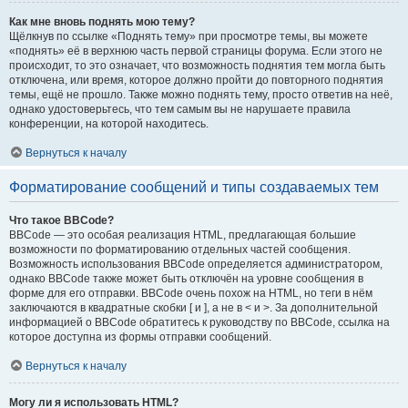
Как мне вновь поднять мою тему?
Щёлкнув по ссылке «Поднять тему» при просмотре темы, вы можете
«поднять» её в верхнюю часть первой страницы форума. Если этого не
происходит, то это означает, что возможность поднятия тем могла быть
отключена, или время, которое должно пройти до повторного поднятия
темы, ещё не прошло. Также можно поднять тему, просто ответив на неё,
однако удостоверьтесь, что тем самым вы не нарушаете правила
конференции, на которой находитесь.
Вернуться к началу
Форматирование сообщений и типы создаваемых тем
Что такое BBCode?
BBCode — это особая реализация HTML, предлагающая большие
возможности по форматированию отдельных частей сообщения.
Возможность использования BBCode определяется администратором,
однако BBCode также может быть отключён на уровне сообщения в
форме для его отправки. BBCode очень похож на HTML, но теги в нём
заключаются в квадратные скобки [ и ], а не в < и >. За дополнительной
информацией о BBCode обратитесь к руководству по BBCode, ссылка на
которое доступна из формы отправки сообщений.
Вернуться к началу
Могу ли я использовать HTML?