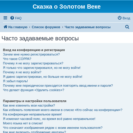
Сказка о Золотом Веке
FAQ
Вход
П
На главную
Список форумов
Часто задаваемые вопросы
о
Часто задаваемые вопросы
и
с
Вход на конференцию и регистрация
Зачем мне нужно регистрироваться?
к
Что такое COPPA?
Почему я не могу зарегистрироваться?
Я только что зарегистрировался, но не могу войти!
Почему я не могу войти?
Я давно зарегистрирован, но больше не могу войти!
Я забыл пароль!
Почему мне периодически приходится повторять ввод имени и пароля?
Что делает функция «Удалить cookies»?
Параметры и настройки пользователя
Как мне изменить мои настройки?
Как избежать появления моего имени в списке «Кто сейчас на конференции»?
На конференции неправильное время!
Я изменил часовой пояс, но время всё равно неправильное!
Моего языка нет в списке!
Что означают изображения рядом с моим именем пользователя?
Как мне включить отображение аватары?