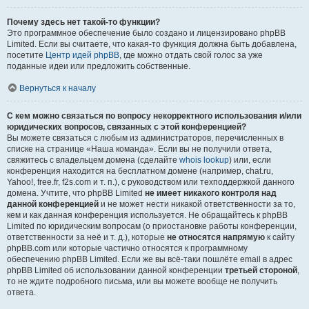
Почему здесь нет такой-то функции?
Это программное обеспечение было создано и лицензировано phpBB
Limited. Если вы считаете, что какая-то функция должна быть добавлена,
посетите
Центр идей phpBB
, где можно отдать свой голос за уже
поданные идеи или предложить собственные.
Вернуться к началу
С кем можно связаться по вопросу некорректного использования и/или
юридических вопросов, связанных с этой конференцией?
Вы можете связаться с любым из администраторов, перечисленных в
списке на странице «Наша команда». Если вы не получили ответа,
свяжитесь с владельцем домена (сделайте
whois lookup
) или, если
конференция находится на бесплатном домене (например, chat.ru,
Yahoo!, free.fr, f2s.com и т. п.), с руководством или техподдержкой данного
домена. Учтите, что phpBB Limited
не имеет никакого контроля над
данной конференцией
и не может нести никакой ответственности за то,
кем и как данная конференция используется. Не обращайтесь к phpBB
Limited по юридическим вопросам (о приостановке работы конференции,
ответственности за неё и т. д.), которые
не относятся напрямую
к сайту
phpBB.com или которые частично относятся к программному
обеспечению phpBB Limited. Если же вы всё-таки пошлёте email в адрес
phpBB Limited об использовании данной конференции
третьей стороной
,
то не ждите подробного письма, или вы можете вообще не получить
ответа.