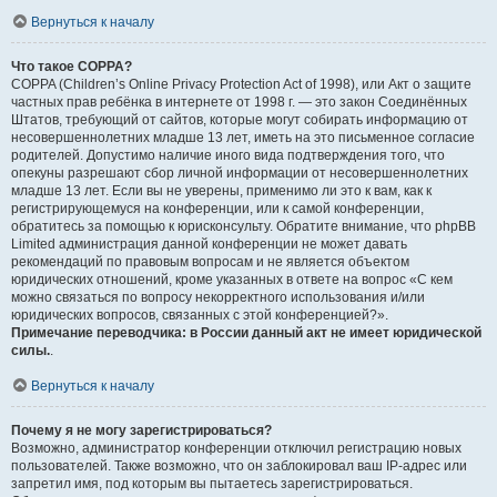
Вернуться к началу
Что такое COPPA?
COPPA (Children’s Online Privacy Protection Act of 1998), или Акт о защите
частных прав ребёнка в интернете от 1998 г. — это закон Соединённых
Штатов, требующий от сайтов, которые могут собирать информацию от
несовершеннолетних младше 13 лет, иметь на это письменное согласие
родителей. Допустимо наличие иного вида подтверждения того, что
опекуны разрешают сбор личной информации от несовершеннолетних
младше 13 лет. Если вы не уверены, применимо ли это к вам, как к
регистрирующемуся на конференции, или к самой конференции,
обратитесь за помощью к юрисконсульту. Обратите внимание, что phpBB
Limited администрация данной конференции не может давать
рекомендаций по правовым вопросам и не является объектом
юридических отношений, кроме указанных в ответе на вопрос «С кем
можно связаться по вопросу некорректного использования и/или
юридических вопросов, связанных с этой конференцией?».
Примечание переводчика: в России данный акт не имеет юридической
силы.
.
Вернуться к началу
Почему я не могу зарегистрироваться?
Возможно, администратор конференции отключил регистрацию новых
пользователей. Также возможно, что он заблокировал ваш IP-адрес или
запретил имя, под которым вы пытаетесь зарегистрироваться.