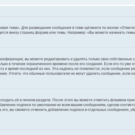
овая тема». Для размещения сообщения в теме щёлкните по кнопке «Ответит
ится внизу страниц форума или темы. Например: «Вы можете начинать темы»
конференции, вы можете редактировать и удалять только свои собственные 
ько в течение ограниченного времени после его создания. Если кто-то уже 
дату и время последней из них. Эта надпись не появляется, если сообщение 
ию. Учтите, что обычные пользователи не могут удалить сообщение, если на 
создать её в личном разделе. После этого вы можете отметить флажком пун
обавление подписи по умолчанию ко всем вашим сообщениям, сделав соотве
а это, вы сможете отменить добавление подписи в отдельных сообщениях, у