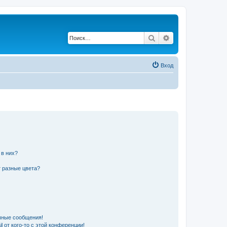
Поиск
Расширенный по
Вход
 в них?
 разные цвета?
чные сообщения!
 от кого-то с этой конференции!