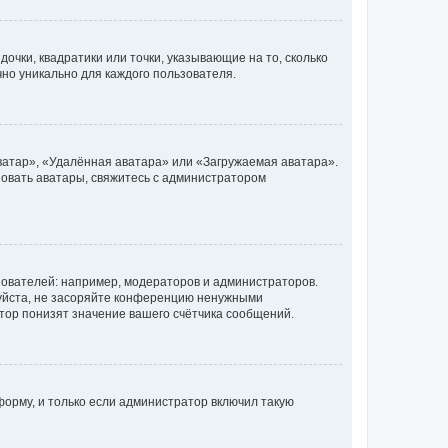
очки, квадратики или точки, указывающие на то, сколько
чно уникально для каждого пользователя.
ватар», «Удалённая аватара» или «Загружаемая аватара».
ьзовать аватары, свяжитесь с администратором
ователей: например, модераторов и администраторов.
уйста, не засоряйте конференцию ненужными
тор понизят значение вашего счётчика сообщений.
орму, и только если администратор включил такую