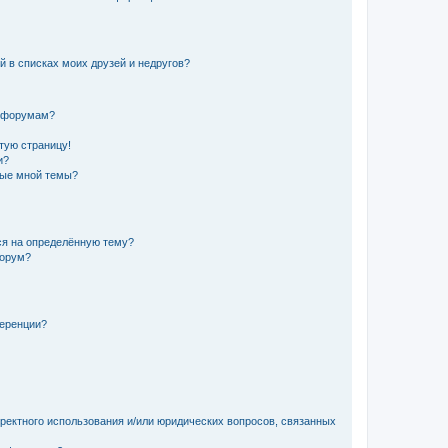
й в списках моих друзей и недругов?
и форумам?
стую страницу!
и?
ные мной темы?
ься на определённую тему?
форум?
ференции?
рректного использования и/или юридических вопросов, связанных