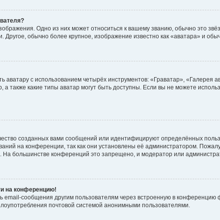
ователя?
зображения. Одно из них может относиться к вашему званию, обычно это звёзд
. Другое, обычно более крупное, изображение известно как «аватара» и обы
ь аватару с использованием четырёх инструментов: «Граватар», «Галерея а
, а также какие типы аватар могут быть доступны. Если вы не можете испол
чество созданных вами сообщений или идентифицируют определённых польз
аний на конференции, так как они установлены её администратором. Пожал
е. На большинстве конференций это запрещено, и модератор или администра
ти на конференцию!
ь email-сообщения другим пользователям через встроенную в конференцию ф
ь злоупотребления почтовой системой анонимными пользователями.