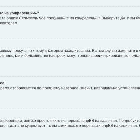
час на конференции»?
дёте опцию
Скрывать моё пребывание на конференции
. Выберите
Да
, и вы 
зователем.
вому поясу, а не к тому, в котором находитесь вы. В этом случае измените в 
овой пояс, как и большинство настроек, могут только зарегистрированные пол
ое!
о время отображается по-прежнему неверное, значит, неправильно установле
онференции, или же просто никто не перевёл phpBB на ваш язык. Попробуйт
вого пакета не существует, то вы сами можете перевести phpBB на свой язы