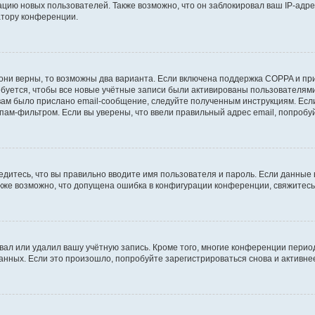
ию новых пользователей. Также возможно, что он заблокировал ваш IP-адре
атору конференции.
они верны, то возможны два варианта. Если включена поддержка COPPA и при 
уется, чтобы все новые учётные записи были активированы пользователями
ам было прислано email-сообщение, следуйте полученным инструкциям. Если
пам-фильтром. Если вы уверены, что ввели правильный адрес email, попробу
едитесь, что вы правильно вводите имя пользователя и пароль. Если данные
Также возможно, что допущена ошибка в конфигурации конференции, свяжитес
вал или удалил вашу учётную запись. Кроме того, многие конференции перио
ных. Если это произошло, попробуйте зарегистрироваться снова и активнее 