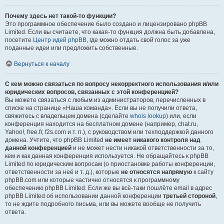
Почему здесь нет такой-то функции?
Это программное обеспечение было создано и лицензировано phpBB
Limited. Если вы считаете, что какая-то функция должна быть добавлена,
посетите
Центр идей phpBB
, где можно отдать свой голос за уже
поданные идеи или предложить собственные.
Вернуться к началу
С кем можно связаться по вопросу некорректного использования и/или
юридических вопросов, связанных с этой конференцией?
Вы можете связаться с любым из администраторов, перечисленных в
списке на странице «Наша команда». Если вы не получили ответа,
свяжитесь с владельцем домена (сделайте
whois lookup
) или, если
конференция находится на бесплатном домене (например, chat.ru,
Yahoo!, free.fr, f2s.com и т. п.), с руководством или техподдержкой данного
домена. Учтите, что phpBB Limited
не имеет никакого контроля над
данной конференцией
и не может нести никакой ответственности за то,
кем и как данная конференция используется. Не обращайтесь к phpBB
Limited по юридическим вопросам (о приостановке работы конференции,
ответственности за неё и т. д.), которые
не относятся напрямую
к сайту
phpBB.com или которые частично относятся к программному
обеспечению phpBB Limited. Если же вы всё-таки пошлёте email в адрес
phpBB Limited об использовании данной конференции
третьей стороной
,
то не ждите подробного письма, или вы можете вообще не получить
ответа.