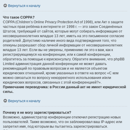
Вернуться к началу
Что такое COPPA?
COPPA (Children’s Online Privacy Protection Act of 1998), или Акт о защите
частных прав ребёнка в интернете от 1998 г. — это закон Соединённых
Штатов, требующий от сайтов, которые могут собирать информацию от
несовершеннолетних младше 13 лет, иметь на это письменное согласие
родителей. Допустимо наличие иного вида подтверждения того, что
опекуны разрешают сбор личной информации от несовершеннолетних
младше 13 лет. Если вы не уверены, применимо ли это к вам, как к
регистрирующемуся на конференции, или к самой конференции,
обратитесь за помощью к юрисконсульту. Обратите внимание, что phpBB
Limited администрация данной конференции не может давать
рекомендаций по правовым вопросам и не является объектом
юридических отношений, кроме указанных в ответе на вопрос «С кем
можно связаться по вопросу некорректного использования и/или
юридических вопросов, связанных с этой конференцией?».
Примечание переводчика: в России данный акт не имеет юридической
силы.
.
Вернуться к началу
Почему я не могу зарегистрироваться?
Возможно, администратор конференции отключил регистрацию новых
пользователей. Также возможно, что он заблокировал ваш IP-адрес или
запретил имя, под которым вы пытаетесь зарегистрироваться.