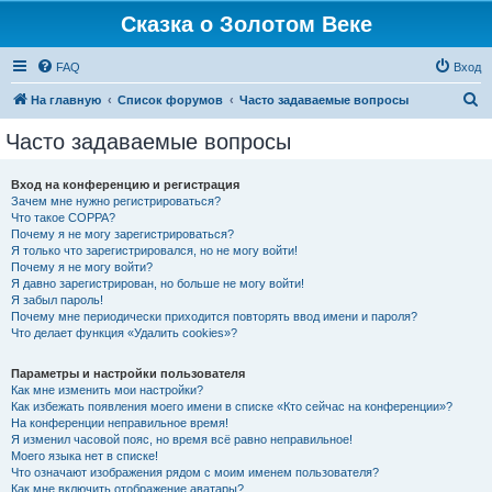
Сказка о Золотом Веке
FAQ
Вход
П
На главную
Список форумов
Часто задаваемые вопросы
о
Часто задаваемые вопросы
и
с
Вход на конференцию и регистрация
Зачем мне нужно регистрироваться?
к
Что такое COPPA?
Почему я не могу зарегистрироваться?
Я только что зарегистрировался, но не могу войти!
Почему я не могу войти?
Я давно зарегистрирован, но больше не могу войти!
Я забыл пароль!
Почему мне периодически приходится повторять ввод имени и пароля?
Что делает функция «Удалить cookies»?
Параметры и настройки пользователя
Как мне изменить мои настройки?
Как избежать появления моего имени в списке «Кто сейчас на конференции»?
На конференции неправильное время!
Я изменил часовой пояс, но время всё равно неправильное!
Моего языка нет в списке!
Что означают изображения рядом с моим именем пользователя?
Как мне включить отображение аватары?