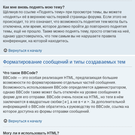
Как мне вновь поднять мою тему?
Щёлкнув по ссылке «Поднять тему» при просмотре темы, вы можете
«поднять» её в верхнюю часть первой страницы форума. Если этого не
происходит, то это означает, что возможность поднятия тем могла быть
отключена, или время, которое должно пройти до повторного поднятия
темы, ещё не прошло. Также можно поднять тему, просто ответив на неё,
однако удостоверьтесь, что тем самым вы не нарушаете правила
конференции, на которой находитесь.
Вернуться к началу
Форматирование сообщений и типы создаваемых тем
Что такое BBCode?
BBCode — это особая реализация HTML, предлагающая большие
возможности по форматированию отдельных частей сообщения.
Возможность использования BBCode определяется администратором,
однако BBCode также может быть отключён на уровне сообщения в
форме для его отправки. BBCode очень похож на HTML, но теги в нём
заключаются в квадратные скобки [ и ], а не в < и >. За дополнительной
информацией о BBCode обратитесь к руководству по BBCode, ссылка на
которое доступна из формы отправки сообщений.
Вернуться к началу
Могу ли я использовать HTML?