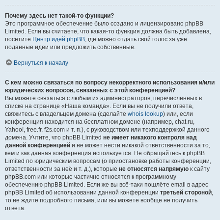
Почему здесь нет такой-то функции?
Это программное обеспечение было создано и лицензировано phpBB
Limited. Если вы считаете, что какая-то функция должна быть добавлена,
посетите
Центр идей phpBB
, где можно отдать свой голос за уже
поданные идеи или предложить собственные.
Вернуться к началу
С кем можно связаться по вопросу некорректного использования и/или
юридических вопросов, связанных с этой конференцией?
Вы можете связаться с любым из администраторов, перечисленных в
списке на странице «Наша команда». Если вы не получили ответа,
свяжитесь с владельцем домена (сделайте
whois lookup
) или, если
конференция находится на бесплатном домене (например, chat.ru,
Yahoo!, free.fr, f2s.com и т. п.), с руководством или техподдержкой данного
домена. Учтите, что phpBB Limited
не имеет никакого контроля над
данной конференцией
и не может нести никакой ответственности за то,
кем и как данная конференция используется. Не обращайтесь к phpBB
Limited по юридическим вопросам (о приостановке работы конференции,
ответственности за неё и т. д.), которые
не относятся напрямую
к сайту
phpBB.com или которые частично относятся к программному
обеспечению phpBB Limited. Если же вы всё-таки пошлёте email в адрес
phpBB Limited об использовании данной конференции
третьей стороной
,
то не ждите подробного письма, или вы можете вообще не получить
ответа.