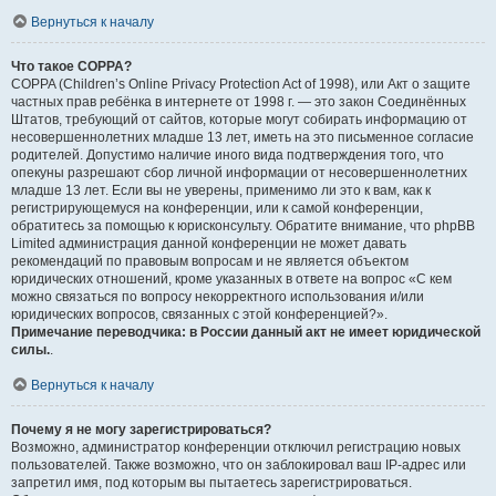
Вернуться к началу
Что такое COPPA?
COPPA (Children’s Online Privacy Protection Act of 1998), или Акт о защите
частных прав ребёнка в интернете от 1998 г. — это закон Соединённых
Штатов, требующий от сайтов, которые могут собирать информацию от
несовершеннолетних младше 13 лет, иметь на это письменное согласие
родителей. Допустимо наличие иного вида подтверждения того, что
опекуны разрешают сбор личной информации от несовершеннолетних
младше 13 лет. Если вы не уверены, применимо ли это к вам, как к
регистрирующемуся на конференции, или к самой конференции,
обратитесь за помощью к юрисконсульту. Обратите внимание, что phpBB
Limited администрация данной конференции не может давать
рекомендаций по правовым вопросам и не является объектом
юридических отношений, кроме указанных в ответе на вопрос «С кем
можно связаться по вопросу некорректного использования и/или
юридических вопросов, связанных с этой конференцией?».
Примечание переводчика: в России данный акт не имеет юридической
силы.
.
Вернуться к началу
Почему я не могу зарегистрироваться?
Возможно, администратор конференции отключил регистрацию новых
пользователей. Также возможно, что он заблокировал ваш IP-адрес или
запретил имя, под которым вы пытаетесь зарегистрироваться.