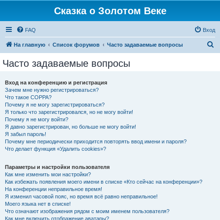
Сказка о Золотом Веке
FAQ
Вход
П
На главную
Список форумов
Часто задаваемые вопросы
о
Часто задаваемые вопросы
и
с
Вход на конференцию и регистрация
Зачем мне нужно регистрироваться?
к
Что такое COPPA?
Почему я не могу зарегистрироваться?
Я только что зарегистрировался, но не могу войти!
Почему я не могу войти?
Я давно зарегистрирован, но больше не могу войти!
Я забыл пароль!
Почему мне периодически приходится повторять ввод имени и пароля?
Что делает функция «Удалить cookies»?
Параметры и настройки пользователя
Как мне изменить мои настройки?
Как избежать появления моего имени в списке «Кто сейчас на конференции»?
На конференции неправильное время!
Я изменил часовой пояс, но время всё равно неправильное!
Моего языка нет в списке!
Что означают изображения рядом с моим именем пользователя?
Как мне включить отображение аватары?