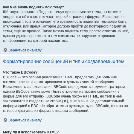
Как мне вновь поднять мою тему?
Щёлкнув по ссылке «Поднять тему» при просмотре темы, вы можете
«поднять» её в верхнюю часть первой страницы форума. Если этого не
происходит, то это означает, что возможность поднятия тем могла быть
отключена, или время, которое должно пройти до повторного поднятия
темы, ещё не прошло. Также можно поднять тему, просто ответив на неё,
однако удостоверьтесь, что тем самым вы не нарушаете правила
конференции, на которой находитесь.
Вернуться к началу
Форматирование сообщений и типы создаваемых тем
Что такое BBCode?
BBCode — это особая реализация HTML, предлагающая большие
возможности по форматированию отдельных частей сообщения.
Возможность использования BBCode определяется администратором,
однако BBCode также может быть отключён на уровне сообщения в
форме для его отправки. BBCode очень похож на HTML, но теги в нём
заключаются в квадратные скобки [ и ], а не в < и >. За дополнительной
информацией о BBCode обратитесь к руководству по BBCode, ссылка на
которое доступна из формы отправки сообщений.
Вернуться к началу
Могу ли я использовать HTML?