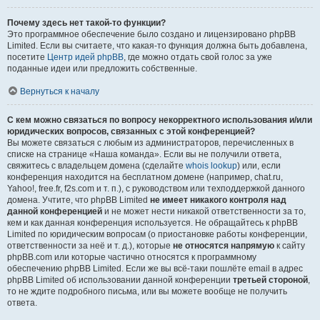
Почему здесь нет такой-то функции?
Это программное обеспечение было создано и лицензировано phpBB
Limited. Если вы считаете, что какая-то функция должна быть добавлена,
посетите
Центр идей phpBB
, где можно отдать свой голос за уже
поданные идеи или предложить собственные.
Вернуться к началу
С кем можно связаться по вопросу некорректного использования и/или
юридических вопросов, связанных с этой конференцией?
Вы можете связаться с любым из администраторов, перечисленных в
списке на странице «Наша команда». Если вы не получили ответа,
свяжитесь с владельцем домена (сделайте
whois lookup
) или, если
конференция находится на бесплатном домене (например, chat.ru,
Yahoo!, free.fr, f2s.com и т. п.), с руководством или техподдержкой данного
домена. Учтите, что phpBB Limited
не имеет никакого контроля над
данной конференцией
и не может нести никакой ответственности за то,
кем и как данная конференция используется. Не обращайтесь к phpBB
Limited по юридическим вопросам (о приостановке работы конференции,
ответственности за неё и т. д.), которые
не относятся напрямую
к сайту
phpBB.com или которые частично относятся к программному
обеспечению phpBB Limited. Если же вы всё-таки пошлёте email в адрес
phpBB Limited об использовании данной конференции
третьей стороной
,
то не ждите подробного письма, или вы можете вообще не получить
ответа.