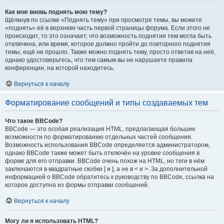
Как мне вновь поднять мою тему?
Щёлкнув по ссылке «Поднять тему» при просмотре темы, вы можете
«поднять» её в верхнюю часть первой страницы форума. Если этого не
происходит, то это означает, что возможность поднятия тем могла быть
отключена, или время, которое должно пройти до повторного поднятия
темы, ещё не прошло. Также можно поднять тему, просто ответив на неё,
однако удостоверьтесь, что тем самым вы не нарушаете правила
конференции, на которой находитесь.
Вернуться к началу
Форматирование сообщений и типы создаваемых тем
Что такое BBCode?
BBCode — это особая реализация HTML, предлагающая большие
возможности по форматированию отдельных частей сообщения.
Возможность использования BBCode определяется администратором,
однако BBCode также может быть отключён на уровне сообщения в
форме для его отправки. BBCode очень похож на HTML, но теги в нём
заключаются в квадратные скобки [ и ], а не в < и >. За дополнительной
информацией о BBCode обратитесь к руководству по BBCode, ссылка на
которое доступна из формы отправки сообщений.
Вернуться к началу
Могу ли я использовать HTML?