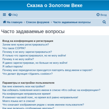
Сказка о Золотом Веке
FAQ
Вход
П
На главную
Список форумов
Часто задаваемые вопросы
о
Часто задаваемые вопросы
и
с
Вход на конференцию и регистрация
Зачем мне нужно регистрироваться?
к
Что такое COPPA?
Почему я не могу зарегистрироваться?
Я только что зарегистрировался, но не могу войти!
Почему я не могу войти?
Я давно зарегистрирован, но больше не могу войти!
Я забыл пароль!
Почему мне периодически приходится повторять ввод имени и пароля?
Что делает функция «Удалить cookies»?
Параметры и настройки пользователя
Как мне изменить мои настройки?
Как избежать появления моего имени в списке «Кто сейчас на конференции»?
На конференции неправильное время!
Я изменил часовой пояс, но время всё равно неправильное!
Моего языка нет в списке!
Что означают изображения рядом с моим именем пользователя?
Как мне включить отображение аватары?