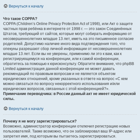
Вернуться к началу
Что такое COPPA?
COPPA (Children’s Online Privacy Protection Act of 1998), или Акт о защите
частных прав ребёнка в интернете от 1998 г. — это закон Соединённых
Штатов, требующий от сайтов, которые могут собирать информацию от
несовершеннолетних младше 13 лет, иметь на это письменное согласие
родителей. Допустимо наличие иного вида подтверждения того, что
опекуны разрешают сбор личной информации от несовершеннолетних
младше 13 лет. Если вы не уверены, применимо ли это к вам, как к
регистрирующемуся на конференции, или к самой конференции,
обратитесь за помощью к юрисконсульту. Обратите внимание, что phpBB
Limited администрация данной конференции не может давать
рекомендаций по правовым вопросам и не является объектом
юридических отношений, кроме указанных в ответе на вопрос «С кем
можно связаться по вопросу некорректного использования и/или
юридических вопросов, связанных с этой конференцией?».
Примечание переводчика: в России данный акт не имеет юридической
силы.
.
Вернуться к началу
Почему я не могу зарегистрироваться?
Возможно, администратор конференции отключил регистрацию новых
пользователей. Также возможно, что он заблокировал ваш IP-адрес или
запретил имя, под которым вы пытаетесь зарегистрироваться.