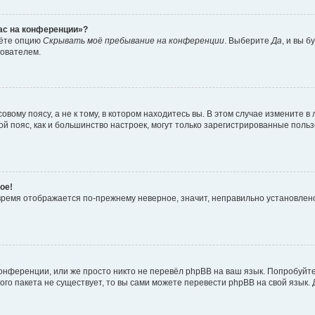
час на конференции»?
дёте опцию
Скрывать моё пребывание на конференции
. Выберите
Да
, и вы 
зователем.
вому поясу, а не к тому, в котором находитесь вы. В этом случае измените в 
овой пояс, как и большинство настроек, могут только зарегистрированные пол
ое!
о время отображается по-прежнему неверное, значит, неправильно установле
онференции, или же просто никто не перевёл phpBB на ваш язык. Попробуйт
вого пакета не существует, то вы сами можете перевести phpBB на свой язы