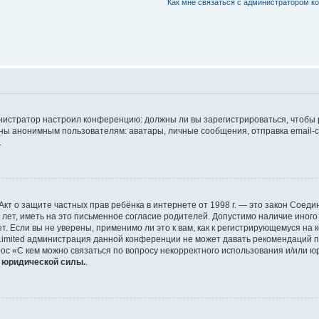
Как мне связаться с администратором 
дминистратор настроил конференцию: должны ли вы зарегистрироваться, чтобы
 анонимным пользователям: аватары, личные сообщения, отправка email-сооб
.
 или Акт о защите частных прав ребёнка в интернете от 1998 г. — это закон Со
т, иметь на это письменное согласие родителей. Допустимо наличие иного
 Если вы не уверены, применимо ли это к вам, как к регистрирующемуся на 
Limited администрация данной конференции не может давать рекомендаций 
ос «С кем можно связаться по вопросу некорректного использования и/или ю
т юридической силы.
.