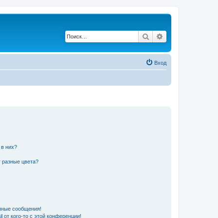
Поиск
Расширенный по
Вход
 в них?
 разные цвета?
чные сообщения!
 от кого-то с этой конференции!