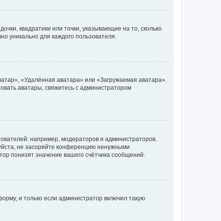
очки, квадратики или точки, указывающие на то, сколько
чно уникально для каждого пользователя.
ватар», «Удалённая аватара» или «Загружаемая аватара».
ьзовать аватары, свяжитесь с администратором
ователей: например, модераторов и администраторов.
уйста, не засоряйте конференцию ненужными
тор понизят значение вашего счётчика сообщений.
орму, и только если администратор включил такую