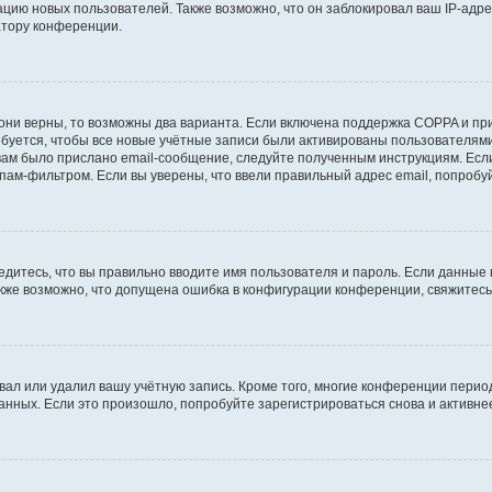
ию новых пользователей. Также возможно, что он заблокировал ваш IP-адре
атору конференции.
они верны, то возможны два варианта. Если включена поддержка COPPA и при 
уется, чтобы все новые учётные записи были активированы пользователями
ам было прислано email-сообщение, следуйте полученным инструкциям. Если
пам-фильтром. Если вы уверены, что ввели правильный адрес email, попробу
едитесь, что вы правильно вводите имя пользователя и пароль. Если данные
Также возможно, что допущена ошибка в конфигурации конференции, свяжитес
вал или удалил вашу учётную запись. Кроме того, многие конференции перио
ных. Если это произошло, попробуйте зарегистрироваться снова и активнее 