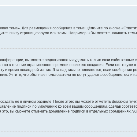
овая тема». Для размещения сообщения в теме щёлкните по кнопке «Ответит
ится внизу страниц форума или темы. Например: «Вы можете начинать темы»
конференции, вы можете редактировать и удалять только свои собственные 
ько в течение ограниченного времени после его создания. Если кто-то уже 
дату и время последней из них. Эта надпись не появляется, если сообщение 
ию. Учтите, что обычные пользователи не могут удалить сообщение, если на 
создать её в личном разделе. После этого вы можете отметить флажком пун
обавление подписи по умолчанию ко всем вашим сообщениям, сделав соотве
а это, вы сможете отменить добавление подписи в отдельных сообщениях, у