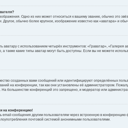
ователя?
зображения. Одно из них может относиться к вашему званию, обычно это звёзд
. Другое, обычно более крупное, изображение известно как «аватара» и обы
ь аватару с использованием четырёх инструментов: «Граватар», «Галерея а
, а также какие типы аватар могут быть доступны. Если вы не можете испол
чество созданных вами сообщений или идентифицируют определённых польз
аний на конференции, так как они установлены её администратором. Пожал
е. На большинстве конференций это запрещено, и модератор или администра
ти на конференцию!
ь email-сообщения другим пользователям через встроенную в конференцию ф
ь злоупотребления почтовой системой анонимными пользователями.