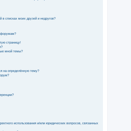
й в списках моих друзей и недругов?
и форумам?
стую страницу!
и?
ные мной темы?
ься на определённую тему?
форум?
ференции?
рректного использования и/или юридических вопросов, связанных