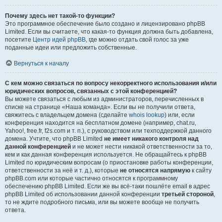
Почему здесь нет такой-то функции?
Это программное обеспечение было создано и лицензировано phpBB
Limited. Если вы считаете, что какая-то функция должна быть добавлена,
посетите
Центр идей phpBB
, где можно отдать свой голос за уже
поданные идеи или предложить собственные.
Вернуться к началу
С кем можно связаться по вопросу некорректного использования и/или
юридических вопросов, связанных с этой конференцией?
Вы можете связаться с любым из администраторов, перечисленных в
списке на странице «Наша команда». Если вы не получили ответа,
свяжитесь с владельцем домена (сделайте
whois lookup
) или, если
конференция находится на бесплатном домене (например, chat.ru,
Yahoo!, free.fr, f2s.com и т. п.), с руководством или техподдержкой данного
домена. Учтите, что phpBB Limited
не имеет никакого контроля над
данной конференцией
и не может нести никакой ответственности за то,
кем и как данная конференция используется. Не обращайтесь к phpBB
Limited по юридическим вопросам (о приостановке работы конференции,
ответственности за неё и т. д.), которые
не относятся напрямую
к сайту
phpBB.com или которые частично относятся к программному
обеспечению phpBB Limited. Если же вы всё-таки пошлёте email в адрес
phpBB Limited об использовании данной конференции
третьей стороной
,
то не ждите подробного письма, или вы можете вообще не получить
ответа.