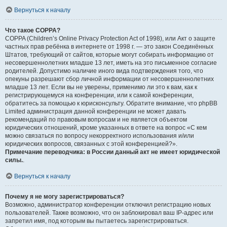
Вернуться к началу
Что такое COPPA?
COPPA (Children’s Online Privacy Protection Act of 1998), или Акт о защите
частных прав ребёнка в интернете от 1998 г. — это закон Соединённых
Штатов, требующий от сайтов, которые могут собирать информацию от
несовершеннолетних младше 13 лет, иметь на это письменное согласие
родителей. Допустимо наличие иного вида подтверждения того, что
опекуны разрешают сбор личной информации от несовершеннолетних
младше 13 лет. Если вы не уверены, применимо ли это к вам, как к
регистрирующемуся на конференции, или к самой конференции,
обратитесь за помощью к юрисконсульту. Обратите внимание, что phpBB
Limited администрация данной конференции не может давать
рекомендаций по правовым вопросам и не является объектом
юридических отношений, кроме указанных в ответе на вопрос «С кем
можно связаться по вопросу некорректного использования и/или
юридических вопросов, связанных с этой конференцией?».
Примечание переводчика: в России данный акт не имеет юридической
силы.
.
Вернуться к началу
Почему я не могу зарегистрироваться?
Возможно, администратор конференции отключил регистрацию новых
пользователей. Также возможно, что он заблокировал ваш IP-адрес или
запретил имя, под которым вы пытаетесь зарегистрироваться.