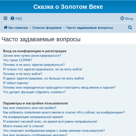
Сказка о Золотом Веке
FAQ
Вход
П
На главную
Список форумов
Часто задаваемые вопросы
о
Часто задаваемые вопросы
и
с
Вход на конференцию и регистрация
Зачем мне нужно регистрироваться?
к
Что такое COPPA?
Почему я не могу зарегистрироваться?
Я только что зарегистрировался, но не могу войти!
Почему я не могу войти?
Я давно зарегистрирован, но больше не могу войти!
Я забыл пароль!
Почему мне периодически приходится повторять ввод имени и пароля?
Что делает функция «Удалить cookies»?
Параметры и настройки пользователя
Как мне изменить мои настройки?
Как избежать появления моего имени в списке «Кто сейчас на конференции»?
На конференции неправильное время!
Я изменил часовой пояс, но время всё равно неправильное!
Моего языка нет в списке!
Что означают изображения рядом с моим именем пользователя?
Как мне включить отображение аватары?