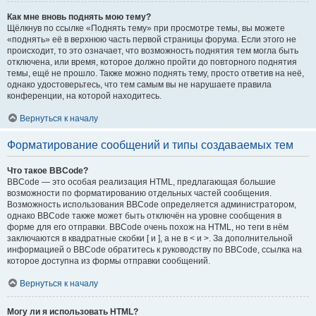
Как мне вновь поднять мою тему?
Щёлкнув по ссылке «Поднять тему» при просмотре темы, вы можете
«поднять» её в верхнюю часть первой страницы форума. Если этого не
происходит, то это означает, что возможность поднятия тем могла быть
отключена, или время, которое должно пройти до повторного поднятия
темы, ещё не прошло. Также можно поднять тему, просто ответив на неё,
однако удостоверьтесь, что тем самым вы не нарушаете правила
конференции, на которой находитесь.
Вернуться к началу
Форматирование сообщений и типы создаваемых тем
Что такое BBCode?
BBCode — это особая реализация HTML, предлагающая большие
возможности по форматированию отдельных частей сообщения.
Возможность использования BBCode определяется администратором,
однако BBCode также может быть отключён на уровне сообщения в
форме для его отправки. BBCode очень похож на HTML, но теги в нём
заключаются в квадратные скобки [ и ], а не в < и >. За дополнительной
информацией о BBCode обратитесь к руководству по BBCode, ссылка на
которое доступна из формы отправки сообщений.
Вернуться к началу
Могу ли я использовать HTML?