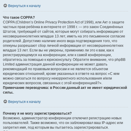
Вернуться к началу
Что такое COPPA?
COPPA (Children’s Online Privacy Protection Act of 1998), или Акт о защите
частных прав ребёнка в интернете от 1998 г. — это закон Соединённых
Штатов, требующий от сайтов, которые могут собирать информацию от
несовершеннолетних младше 13 лет, иметь на это письменное согласие
родителей. Допустимо наличие иного вида подтверждения того, что
опекуны разрешают сбор личной информации от несовершеннолетних
младше 13 лет. Если вы не уверены, применимо ли это к вам, как к
регистрирующемуся на конференции, или к самой конференции,
обратитесь за помощью к юрисконсульту. Обратите внимание, что phpBB
Limited администрация данной конференции не может давать
рекомендаций по правовым вопросам и не является объектом
юридических отношений, кроме указанных в ответе на вопрос «С кем
можно связаться по вопросу некорректного использования и/или
юридических вопросов, связанных с этой конференцией?».
Примечание переводчика: в России данный акт не имеет юридической
силы.
.
Вернуться к началу
Почему я не могу зарегистрироваться?
Возможно, администратор конференции отключил регистрацию новых
пользователей. Также возможно, что он заблокировал ваш IP-адрес или
запретил имя, под которым вы пытаетесь зарегистрироваться.