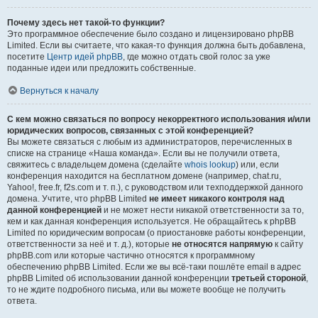
Почему здесь нет такой-то функции?
Это программное обеспечение было создано и лицензировано phpBB
Limited. Если вы считаете, что какая-то функция должна быть добавлена,
посетите
Центр идей phpBB
, где можно отдать свой голос за уже
поданные идеи или предложить собственные.
Вернуться к началу
С кем можно связаться по вопросу некорректного использования и/или
юридических вопросов, связанных с этой конференцией?
Вы можете связаться с любым из администраторов, перечисленных в
списке на странице «Наша команда». Если вы не получили ответа,
свяжитесь с владельцем домена (сделайте
whois lookup
) или, если
конференция находится на бесплатном домене (например, chat.ru,
Yahoo!, free.fr, f2s.com и т. п.), с руководством или техподдержкой данного
домена. Учтите, что phpBB Limited
не имеет никакого контроля над
данной конференцией
и не может нести никакой ответственности за то,
кем и как данная конференция используется. Не обращайтесь к phpBB
Limited по юридическим вопросам (о приостановке работы конференции,
ответственности за неё и т. д.), которые
не относятся напрямую
к сайту
phpBB.com или которые частично относятся к программному
обеспечению phpBB Limited. Если же вы всё-таки пошлёте email в адрес
phpBB Limited об использовании данной конференции
третьей стороной
,
то не ждите подробного письма, или вы можете вообще не получить
ответа.