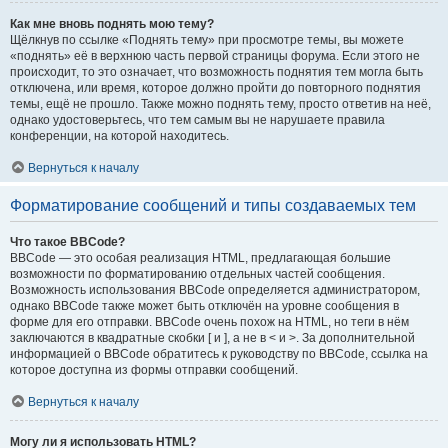
Как мне вновь поднять мою тему?
Щёлкнув по ссылке «Поднять тему» при просмотре темы, вы можете
«поднять» её в верхнюю часть первой страницы форума. Если этого не
происходит, то это означает, что возможность поднятия тем могла быть
отключена, или время, которое должно пройти до повторного поднятия
темы, ещё не прошло. Также можно поднять тему, просто ответив на неё,
однако удостоверьтесь, что тем самым вы не нарушаете правила
конференции, на которой находитесь.
Вернуться к началу
Форматирование сообщений и типы создаваемых тем
Что такое BBCode?
BBCode — это особая реализация HTML, предлагающая большие
возможности по форматированию отдельных частей сообщения.
Возможность использования BBCode определяется администратором,
однако BBCode также может быть отключён на уровне сообщения в
форме для его отправки. BBCode очень похож на HTML, но теги в нём
заключаются в квадратные скобки [ и ], а не в < и >. За дополнительной
информацией о BBCode обратитесь к руководству по BBCode, ссылка на
которое доступна из формы отправки сообщений.
Вернуться к началу
Могу ли я использовать HTML?