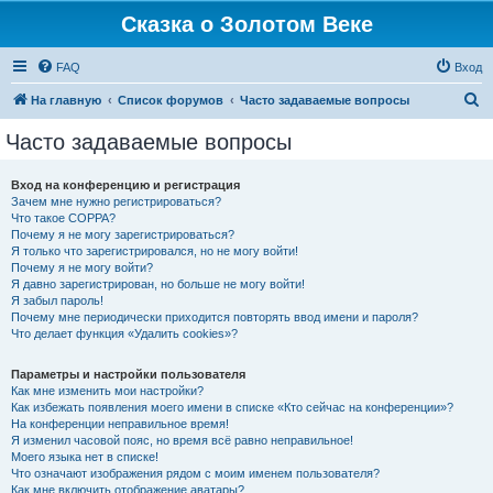
Сказка о Золотом Веке
FAQ
Вход
П
На главную
Список форумов
Часто задаваемые вопросы
о
Часто задаваемые вопросы
и
с
Вход на конференцию и регистрация
Зачем мне нужно регистрироваться?
к
Что такое COPPA?
Почему я не могу зарегистрироваться?
Я только что зарегистрировался, но не могу войти!
Почему я не могу войти?
Я давно зарегистрирован, но больше не могу войти!
Я забыл пароль!
Почему мне периодически приходится повторять ввод имени и пароля?
Что делает функция «Удалить cookies»?
Параметры и настройки пользователя
Как мне изменить мои настройки?
Как избежать появления моего имени в списке «Кто сейчас на конференции»?
На конференции неправильное время!
Я изменил часовой пояс, но время всё равно неправильное!
Моего языка нет в списке!
Что означают изображения рядом с моим именем пользователя?
Как мне включить отображение аватары?