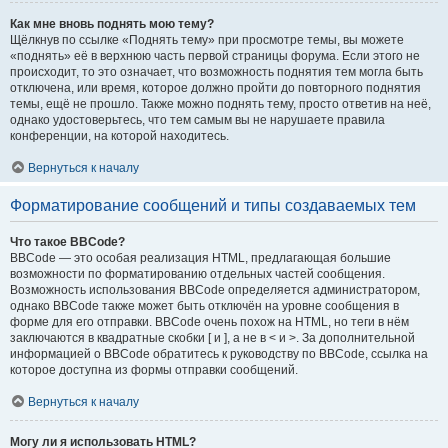
Как мне вновь поднять мою тему?
Щёлкнув по ссылке «Поднять тему» при просмотре темы, вы можете
«поднять» её в верхнюю часть первой страницы форума. Если этого не
происходит, то это означает, что возможность поднятия тем могла быть
отключена, или время, которое должно пройти до повторного поднятия
темы, ещё не прошло. Также можно поднять тему, просто ответив на неё,
однако удостоверьтесь, что тем самым вы не нарушаете правила
конференции, на которой находитесь.
Вернуться к началу
Форматирование сообщений и типы создаваемых тем
Что такое BBCode?
BBCode — это особая реализация HTML, предлагающая большие
возможности по форматированию отдельных частей сообщения.
Возможность использования BBCode определяется администратором,
однако BBCode также может быть отключён на уровне сообщения в
форме для его отправки. BBCode очень похож на HTML, но теги в нём
заключаются в квадратные скобки [ и ], а не в < и >. За дополнительной
информацией о BBCode обратитесь к руководству по BBCode, ссылка на
которое доступна из формы отправки сообщений.
Вернуться к началу
Могу ли я использовать HTML?