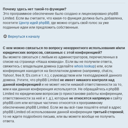
Почему здесь нет такой-то функции?
Это программное обеспечение было создано и лицензировано phpBB
Limited. Если вы считаете, что какая-то функция должна быть добавлена,
посетите
Центр идей phpBB
, где можно отдать свой голос за уже
поданные идеи или предложить собственные.
Вернуться к началу
С кем можно связаться по вопросу некорректного использования и/или
юридических вопросов, связанных с этой конференцией?
Вы можете связаться с любым из администраторов, перечисленных в
списке на странице «Наша команда». Если вы не получили ответа,
свяжитесь с владельцем домена (сделайте
whois lookup
) или, если
конференция находится на бесплатном домене (например, chat.ru,
Yahoo!, free.fr, f2s.com и т. п.), с руководством или техподдержкой данного
домена. Учтите, что phpBB Limited
не имеет никакого контроля над
данной конференцией
и не может нести никакой ответственности за то,
кем и как данная конференция используется. Не обращайтесь к phpBB
Limited по юридическим вопросам (о приостановке работы конференции,
ответственности за неё и т. д.), которые
не относятся напрямую
к сайту
phpBB.com или которые частично относятся к программному
обеспечению phpBB Limited. Если же вы всё-таки пошлёте email в адрес
phpBB Limited об использовании данной конференции
третьей стороной
,
то не ждите подробного письма, или вы можете вообще не получить
ответа.