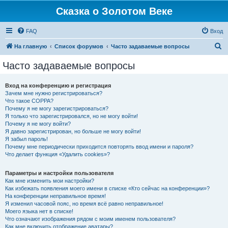
Сказка о Золотом Веке
FAQ
Вход
П
На главную
Список форумов
Часто задаваемые вопросы
о
Часто задаваемые вопросы
и
с
Вход на конференцию и регистрация
Зачем мне нужно регистрироваться?
к
Что такое COPPA?
Почему я не могу зарегистрироваться?
Я только что зарегистрировался, но не могу войти!
Почему я не могу войти?
Я давно зарегистрирован, но больше не могу войти!
Я забыл пароль!
Почему мне периодически приходится повторять ввод имени и пароля?
Что делает функция «Удалить cookies»?
Параметры и настройки пользователя
Как мне изменить мои настройки?
Как избежать появления моего имени в списке «Кто сейчас на конференции»?
На конференции неправильное время!
Я изменил часовой пояс, но время всё равно неправильное!
Моего языка нет в списке!
Что означают изображения рядом с моим именем пользователя?
Как мне включить отображение аватары?