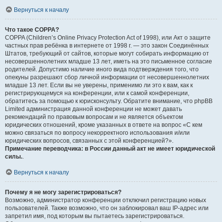
Вернуться к началу
Что такое COPPA?
COPPA (Children’s Online Privacy Protection Act of 1998), или Акт о защите
частных прав ребёнка в интернете от 1998 г. — это закон Соединённых
Штатов, требующий от сайтов, которые могут собирать информацию от
несовершеннолетних младше 13 лет, иметь на это письменное согласие
родителей. Допустимо наличие иного вида подтверждения того, что
опекуны разрешают сбор личной информации от несовершеннолетних
младше 13 лет. Если вы не уверены, применимо ли это к вам, как к
регистрирующемуся на конференции, или к самой конференции,
обратитесь за помощью к юрисконсульту. Обратите внимание, что phpBB
Limited администрация данной конференции не может давать
рекомендаций по правовым вопросам и не является объектом
юридических отношений, кроме указанных в ответе на вопрос «С кем
можно связаться по вопросу некорректного использования и/или
юридических вопросов, связанных с этой конференцией?».
Примечание переводчика: в России данный акт не имеет юридической
силы.
.
Вернуться к началу
Почему я не могу зарегистрироваться?
Возможно, администратор конференции отключил регистрацию новых
пользователей. Также возможно, что он заблокировал ваш IP-адрес или
запретил имя, под которым вы пытаетесь зарегистрироваться.