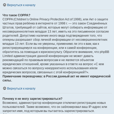
Вернуться к началу
Что такое COPPA?
COPPA (Children’s Online Privacy Protection Act of 1998), или Акт о защите
частных прав ребёнка в интернете от 1998 г. — это закон Соединённых
Штатов, требующий от сайтов, которые могут собирать информацию от
несовершеннолетних младше 13 лет, иметь на это письменное согласие
родителей. Допустимо наличие иного вида подтверждения того, что
опекуны разрешают сбор личной информации от несовершеннолетних
младше 13 лет. Если вы не уверены, применимо ли это к вам, как к
регистрирующемуся на конференции, или к самой конференции,
обратитесь за помощью к юрисконсульту. Обратите внимание, что phpBB
Limited администрация данной конференции не может давать
рекомендаций по правовым вопросам и не является объектом
юридических отношений, кроме указанных в ответе на вопрос «С кем
можно связаться по вопросу некорректного использования и/или
юридических вопросов, связанных с этой конференцией?».
Примечание переводчика: в России данный акт не имеет юридической
силы.
.
Вернуться к началу
Почему я не могу зарегистрироваться?
Возможно, администратор конференции отключил регистрацию новых
пользователей. Также возможно, что он заблокировал ваш IP-адрес или
запретил имя, под которым вы пытаетесь зарегистрироваться.