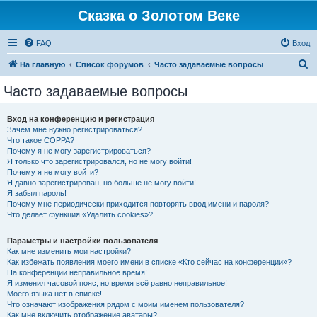
Сказка о Золотом Веке
FAQ
Вход
П
На главную
Список форумов
Часто задаваемые вопросы
о
Часто задаваемые вопросы
и
с
Вход на конференцию и регистрация
Зачем мне нужно регистрироваться?
к
Что такое COPPA?
Почему я не могу зарегистрироваться?
Я только что зарегистрировался, но не могу войти!
Почему я не могу войти?
Я давно зарегистрирован, но больше не могу войти!
Я забыл пароль!
Почему мне периодически приходится повторять ввод имени и пароля?
Что делает функция «Удалить cookies»?
Параметры и настройки пользователя
Как мне изменить мои настройки?
Как избежать появления моего имени в списке «Кто сейчас на конференции»?
На конференции неправильное время!
Я изменил часовой пояс, но время всё равно неправильное!
Моего языка нет в списке!
Что означают изображения рядом с моим именем пользователя?
Как мне включить отображение аватары?