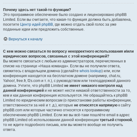
Почему здесь нет такой-то функции?
Это программное обеспечение было создано и лицензировано phpBB
Limited. Если вы считаете, что какая-то функция должна быть добавлена,
посетите
Центр идей phpBB
, где можно отдать свой голос за уже
поданные идеи или предложить собственные.
Вернуться к началу
С кем можно связаться по вопросу некорректного использования и/или
юридических вопросов, связанных с этой конференцией?
Вы можете связаться с любым из администраторов, перечисленных в
списке на странице «Наша команда». Если вы не получили ответа,
свяжитесь с владельцем домена (сделайте
whois lookup
) или, если
конференция находится на бесплатном домене (например, chat.ru,
Yahoo!, free.fr, f2s.com и т. п.), с руководством или техподдержкой данного
домена. Учтите, что phpBB Limited
не имеет никакого контроля над
данной конференцией
и не может нести никакой ответственности за то,
кем и как данная конференция используется. Не обращайтесь к phpBB
Limited по юридическим вопросам (о приостановке работы конференции,
ответственности за неё и т. д.), которые
не относятся напрямую
к сайту
phpBB.com или которые частично относятся к программному
обеспечению phpBB Limited. Если же вы всё-таки пошлёте email в адрес
phpBB Limited об использовании данной конференции
третьей стороной
,
то не ждите подробного письма, или вы можете вообще не получить
ответа.