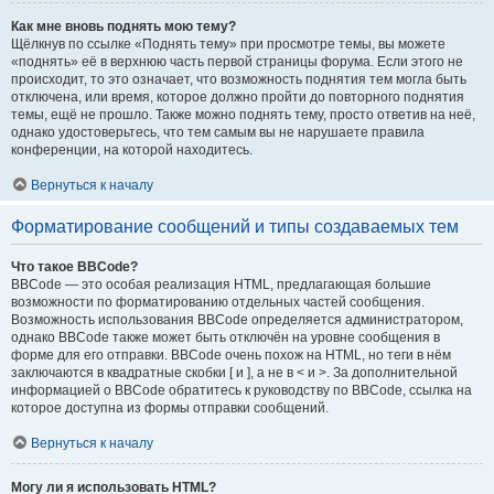
Как мне вновь поднять мою тему?
Щёлкнув по ссылке «Поднять тему» при просмотре темы, вы можете
«поднять» её в верхнюю часть первой страницы форума. Если этого не
происходит, то это означает, что возможность поднятия тем могла быть
отключена, или время, которое должно пройти до повторного поднятия
темы, ещё не прошло. Также можно поднять тему, просто ответив на неё,
однако удостоверьтесь, что тем самым вы не нарушаете правила
конференции, на которой находитесь.
Вернуться к началу
Форматирование сообщений и типы создаваемых тем
Что такое BBCode?
BBCode — это особая реализация HTML, предлагающая большие
возможности по форматированию отдельных частей сообщения.
Возможность использования BBCode определяется администратором,
однако BBCode также может быть отключён на уровне сообщения в
форме для его отправки. BBCode очень похож на HTML, но теги в нём
заключаются в квадратные скобки [ и ], а не в < и >. За дополнительной
информацией о BBCode обратитесь к руководству по BBCode, ссылка на
которое доступна из формы отправки сообщений.
Вернуться к началу
Могу ли я использовать HTML?