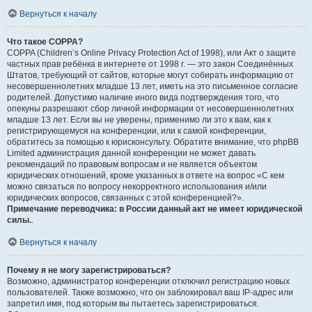
Вернуться к началу
Что такое COPPA?
COPPA (Children’s Online Privacy Protection Act of 1998), или Акт о защите
частных прав ребёнка в интернете от 1998 г. — это закон Соединённых
Штатов, требующий от сайтов, которые могут собирать информацию от
несовершеннолетних младше 13 лет, иметь на это письменное согласие
родителей. Допустимо наличие иного вида подтверждения того, что
опекуны разрешают сбор личной информации от несовершеннолетних
младше 13 лет. Если вы не уверены, применимо ли это к вам, как к
регистрирующемуся на конференции, или к самой конференции,
обратитесь за помощью к юрисконсульту. Обратите внимание, что phpBB
Limited администрация данной конференции не может давать
рекомендаций по правовым вопросам и не является объектом
юридических отношений, кроме указанных в ответе на вопрос «С кем
можно связаться по вопросу некорректного использования и/или
юридических вопросов, связанных с этой конференцией?».
Примечание переводчика: в России данный акт не имеет юридической
силы.
.
Вернуться к началу
Почему я не могу зарегистрироваться?
Возможно, администратор конференции отключил регистрацию новых
пользователей. Также возможно, что он заблокировал ваш IP-адрес или
запретил имя, под которым вы пытаетесь зарегистрироваться.