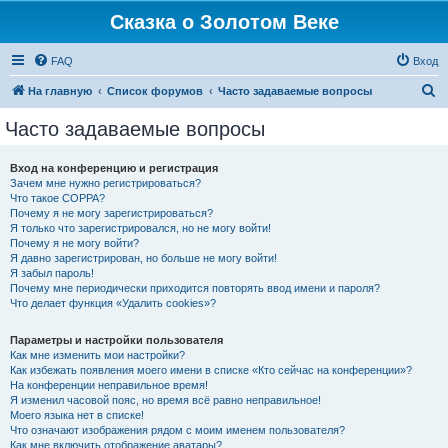
Сказка о Золотом Веке
FAQ
Вход
П
На главную
Список форумов
Часто задаваемые вопросы
о
Часто задаваемые вопросы
и
с
Вход на конференцию и регистрация
Зачем мне нужно регистрироваться?
к
Что такое COPPA?
Почему я не могу зарегистрироваться?
Я только что зарегистрировался, но не могу войти!
Почему я не могу войти?
Я давно зарегистрирован, но больше не могу войти!
Я забыл пароль!
Почему мне периодически приходится повторять ввод имени и пароля?
Что делает функция «Удалить cookies»?
Параметры и настройки пользователя
Как мне изменить мои настройки?
Как избежать появления моего имени в списке «Кто сейчас на конференции»?
На конференции неправильное время!
Я изменил часовой пояс, но время всё равно неправильное!
Моего языка нет в списке!
Что означают изображения рядом с моим именем пользователя?
Как мне включить отображение аватары?