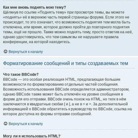
Как мне вновь поднять мою тему?
Щёлкнув по ссылке «Поднять тему» при просмотре темы, вы можете
«поднять» её в верхнюю часть первой страницы форума. Если этого не
происходит, то это означает, что возможность поднятия тем могла быть
отключена, или время, которое должно пройти до повторного поднятия
темы, ещё не прошло. Также можно поднять тему, просто ответив на неё,
однако удостоверьтесь, что тем самым вы не нарушаете правила
конференции, на которой находитесь.
Вернуться к началу
Форматирование сообщений и типы создаваемых тем
Что такое BBCode?
BBCode — это особая реализация HTML, предлагающая большие
возможности по форматированию отдельных частей сообщения.
Возможность использования BBCode определяется администратором,
однако BBCode также может быть отключён на уровне сообщения в
форме для его отправки. BBCode очень похож на HTML, но теги в нём
заключаются в квадратные скобки [ и ], а не в < и >. За дополнительной
информацией о BBCode обратитесь к руководству по BBCode, ссылка на
которое доступна из формы отправки сообщений.
Вернуться к началу
Могу ли я использовать HTML?