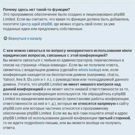
Почему здесь нет такой-то функции?
Это программное обеспечение было создано и лицензировано phpBB
Limited. Если вы считаете, что какая-то функция должна быть добавлена,
посетите
Центр идей phpBB
, где можно отдать свой голос за уже
поданные идеи или предложить собственные.
Вернуться к началу
С кем можно связаться по вопросу некорректного использования и/или
юридических вопросов, связанных с этой конференцией?
Вы можете связаться с любым из администраторов, перечисленных в
списке на странице «Наша команда». Если вы не получили ответа,
свяжитесь с владельцем домена (сделайте
whois lookup
) или, если
конференция находится на бесплатном домене (например, chat.ru,
Yahoo!, free.fr, f2s.com и т. п.), с руководством или техподдержкой данного
домена. Учтите, что phpBB Limited
не имеет никакого контроля над
данной конференцией
и не может нести никакой ответственности за то,
кем и как данная конференция используется. Не обращайтесь к phpBB
Limited по юридическим вопросам (о приостановке работы конференции,
ответственности за неё и т. д.), которые
не относятся напрямую
к сайту
phpBB.com или которые частично относятся к программному
обеспечению phpBB Limited. Если же вы всё-таки пошлёте email в адрес
phpBB Limited об использовании данной конференции
третьей стороной
,
то не ждите подробного письма, или вы можете вообще не получить
ответа.