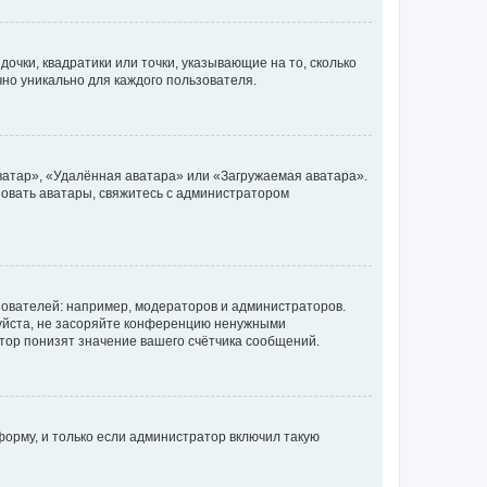
очки, квадратики или точки, указывающие на то, сколько
чно уникально для каждого пользователя.
ватар», «Удалённая аватара» или «Загружаемая аватара».
ьзовать аватары, свяжитесь с администратором
ователей: например, модераторов и администраторов.
уйста, не засоряйте конференцию ненужными
тор понизят значение вашего счётчика сообщений.
орму, и только если администратор включил такую