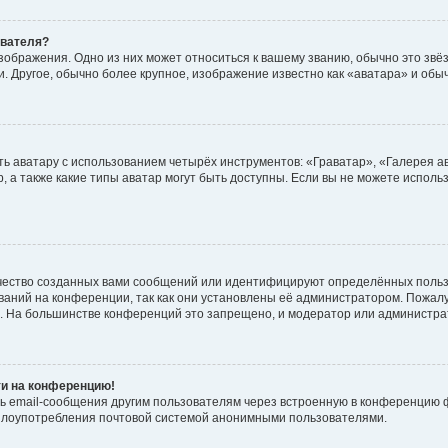
ователя?
зображения. Одно из них может относиться к вашему званию, обычно это звёзд
. Другое, обычно более крупное, изображение известно как «аватара» и обы
ь аватару с использованием четырёх инструментов: «Граватар», «Галерея а
, а также какие типы аватар могут быть доступны. Если вы не можете испол
чество созданных вами сообщений или идентифицируют определённых польз
аний на конференции, так как они установлены её администратором. Пожал
е. На большинстве конференций это запрещено, и модератор или администра
ти на конференцию!
ь email-сообщения другим пользователям через встроенную в конференцию ф
ь злоупотребления почтовой системой анонимными пользователями.