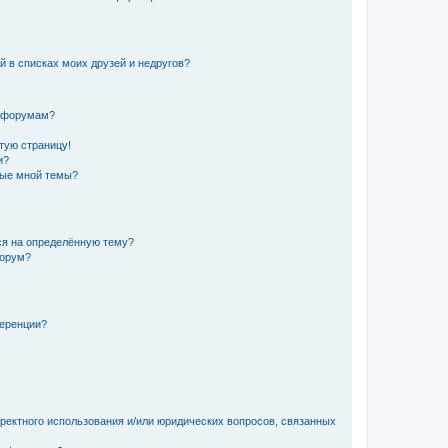
й в списках моих друзей и недругов?
и форумам?
стую страницу!
и?
ные мной темы?
ься на определённую тему?
форум?
ференции?
рректного использования и/или юридических вопросов, связанных