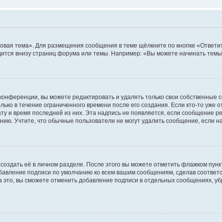
овая тема». Для размещения сообщения в теме щёлкните по кнопке «Ответит
ится внизу страниц форума или темы. Например: «Вы можете начинать темы»
конференции, вы можете редактировать и удалять только свои собственные 
ько в течение ограниченного времени после его создания. Если кто-то уже 
дату и время последней из них. Эта надпись не появляется, если сообщение 
ию. Учтите, что обычные пользователи не могут удалить сообщение, если на 
создать её в личном разделе. После этого вы можете отметить флажком пун
обавление подписи по умолчанию ко всем вашим сообщениям, сделав соотве
а это, вы сможете отменить добавление подписи в отдельных сообщениях, у