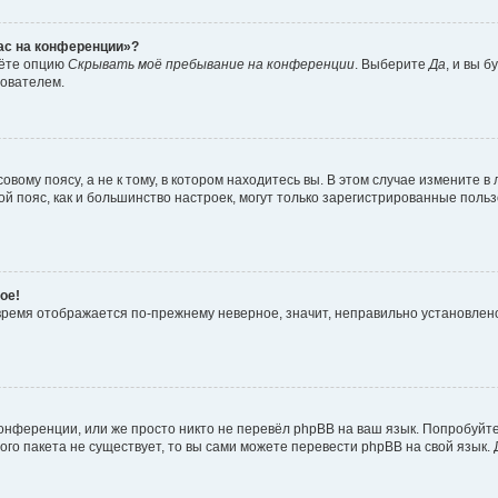
час на конференции»?
дёте опцию
Скрывать моё пребывание на конференции
. Выберите
Да
, и вы 
зователем.
вому поясу, а не к тому, в котором находитесь вы. В этом случае измените в 
овой пояс, как и большинство настроек, могут только зарегистрированные пол
ое!
о время отображается по-прежнему неверное, значит, неправильно установле
онференции, или же просто никто не перевёл phpBB на ваш язык. Попробуйт
вого пакета не существует, то вы сами можете перевести phpBB на свой язы