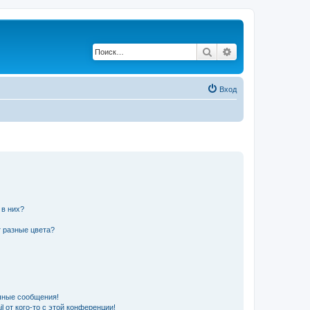
Поиск
Расширенный по
Вход
 в них?
 разные цвета?
чные сообщения!
 от кого-то с этой конференции!