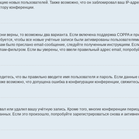
ию новых пользователей. Также возможно, что он заблокировал ваш IP-адре
атору конференции.
они верны, то возможны два варианта. Если включена поддержка COPPA и при 
уется, чтобы все новые учётные записи были активированы пользователями
ам было прислано email-сообщение, следуйте полученным инструкциям. Если
пам-фильтром. Если вы уверены, что ввели правильный адрес email, попробу
едитесь, что вы правильно вводите имя пользователя и пароль. Если данные
Также возможно, что допущена ошибка в конфигурации конференции, свяжитес
вал или удалил вашу учётную запись. Кроме того, многие конференции перио
ных. Если это произошло, попробуйте зарегистрироваться снова и активнее 