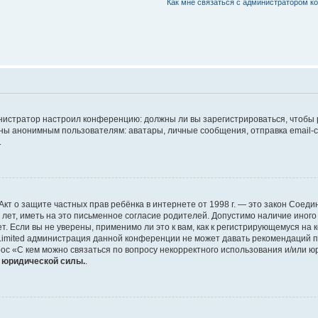
Как мне связаться с администратором 
дминистратор настроил конференцию: должны ли вы зарегистрироваться, чтобы
 анонимным пользователям: аватары, личные сообщения, отправка email-сооб
.
 или Акт о защите частных прав ребёнка в интернете от 1998 г. — это закон Со
т, иметь на это письменное согласие родителей. Допустимо наличие иного
 Если вы не уверены, применимо ли это к вам, как к регистрирующемуся на 
Limited администрация данной конференции не может давать рекомендаций 
ос «С кем можно связаться по вопросу некорректного использования и/или ю
т юридической силы.
.