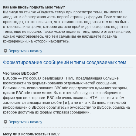
Как мне вновь поднять мою тему?
Щёлкнув по ссылке «Поднять тему» при просмотре темы, вы можете
«поднять» её в верхнюю часть первой страницы форума. Если этого не
происходит, то это означает, что возможность поднятия тем могла быть
отключена, или время, которое должно пройти до повторного поднятия
темы, ещё не прошло. Также можно поднять тему, просто ответив на неё,
однако удостоверьтесь, что тем самым вы не нарушаете правила
конференции, на которой находитесь.
Вернуться к началу
Форматирование сообщений и типы создаваемых тем
Что такое BBCode?
BBCode — это особая реализация HTML, предлагающая большие
возможности по форматированию отдельных частей сообщения.
Возможность использования BBCode определяется администратором,
однако BBCode также может быть отключён на уровне сообщения в
форме для его отправки. BBCode очень похож на HTML, но теги в нём
заключаются в квадратные скобки [ и ], а не в < и >. За дополнительной
информацией о BBCode обратитесь к руководству по BBCode, ссылка на
которое доступна из формы отправки сообщений.
Вернуться к началу
Могу ли я использовать HTML?