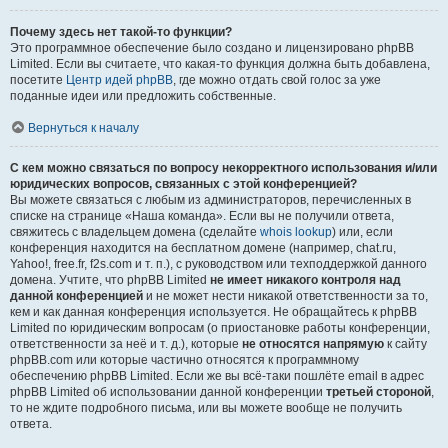
Почему здесь нет такой-то функции?
Это программное обеспечение было создано и лицензировано phpBB
Limited. Если вы считаете, что какая-то функция должна быть добавлена,
посетите
Центр идей phpBB
, где можно отдать свой голос за уже
поданные идеи или предложить собственные.
Вернуться к началу
С кем можно связаться по вопросу некорректного использования и/или
юридических вопросов, связанных с этой конференцией?
Вы можете связаться с любым из администраторов, перечисленных в
списке на странице «Наша команда». Если вы не получили ответа,
свяжитесь с владельцем домена (сделайте
whois lookup
) или, если
конференция находится на бесплатном домене (например, chat.ru,
Yahoo!, free.fr, f2s.com и т. п.), с руководством или техподдержкой данного
домена. Учтите, что phpBB Limited
не имеет никакого контроля над
данной конференцией
и не может нести никакой ответственности за то,
кем и как данная конференция используется. Не обращайтесь к phpBB
Limited по юридическим вопросам (о приостановке работы конференции,
ответственности за неё и т. д.), которые
не относятся напрямую
к сайту
phpBB.com или которые частично относятся к программному
обеспечению phpBB Limited. Если же вы всё-таки пошлёте email в адрес
phpBB Limited об использовании данной конференции
третьей стороной
,
то не ждите подробного письма, или вы можете вообще не получить
ответа.