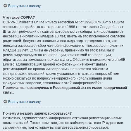
Вернуться к началу
Что такое COPPA?
COPPA (Children’s Online Privacy Protection Act of 1998), или Акт о защите
частных прав ребёнка в интернете от 1998 г. — это закон Соединённых
Штатов, требующий от сайтов, которые могут собирать информацию от
несовершеннолетних младше 13 лет, иметь на это письменное согласие
родителей. Допустимо наличие иного вида подтверждения того, что
опекуны разрешают сбор личной информации от несовершеннолетних
младше 13 лет. Если вы не уверены, применимо ли это к вам, как к
регистрирующемуся на конференции, или к самой конференции,
обратитесь за помощью к юрисконсульту. Обратите внимание, что phpBB
Limited администрация данной конференции не может давать
рекомендаций по правовым вопросам и не является объектом
юридических отношений, кроме указанных в ответе на вопрос «С кем
можно связаться по вопросу некорректного использования и/или
юридических вопросов, связанных с этой конференцией?».
Примечание переводчика: в России данный акт не имеет юридической
силы.
.
Вернуться к началу
Почему я не могу зарегистрироваться?
Возможно, администратор конференции отключил регистрацию новых
пользователей. Также возможно, что он заблокировал ваш IP-адрес или
запретил имя, под которым вы пытаетесь зарегистрироваться.