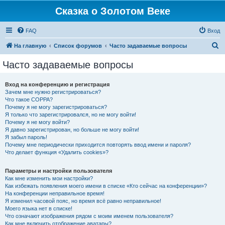
Сказка о Золотом Веке
FAQ
Вход
П
На главную
Список форумов
Часто задаваемые вопросы
о
Часто задаваемые вопросы
и
с
Вход на конференцию и регистрация
Зачем мне нужно регистрироваться?
к
Что такое COPPA?
Почему я не могу зарегистрироваться?
Я только что зарегистрировался, но не могу войти!
Почему я не могу войти?
Я давно зарегистрирован, но больше не могу войти!
Я забыл пароль!
Почему мне периодически приходится повторять ввод имени и пароля?
Что делает функция «Удалить cookies»?
Параметры и настройки пользователя
Как мне изменить мои настройки?
Как избежать появления моего имени в списке «Кто сейчас на конференции»?
На конференции неправильное время!
Я изменил часовой пояс, но время всё равно неправильное!
Моего языка нет в списке!
Что означают изображения рядом с моим именем пользователя?
Как мне включить отображение аватары?